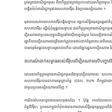
ព្រមព្រាងពាណិជ្ជកម្មនេះ គឺជាកិច្ចព្រមព្រាងប្រកបដោយមហិច្ឆតា
បង្កើនទំហំពាណិជ្ជកម្មរវាងសហភាពអឺរ៉ុប និងប្រទេសវៀតណាម ។
មុនពេលសភាពសហភាពអឺរ៉ុបធ្វើសច្ចាបន អង្គការសិទ្ធិមនុស្សអន្តរជាតិ
សហភាពអឺរ៉ុប ស្នើសុំកុំឲ្យផ្ដល់សច្ចាបន ដល់កិច្ចព្រមព្រាងពាណិជ
វៀតណាមជាប្រទេសកុម្មុយនីស្តនៅអាស៊ីអាគ្នេយ៍មួយ ដែលល្បីខាងការរំល
រដ្ឋាភិបាលវៀតណាមជាច្រើននាក់ត្រូវបានចាប់ដាក់ព័ន្ធនាគារ ជាពិស
បានអនុម័តផ្ដល់សច្ចាបនរួចរាល់ហើយ ដោយឡែករដ្ឋសភាវៀតណាម រំ
ឧបករណ៍ដាក់សម្ពាធរបស់អឺរ៉ុបលើវៀតណាមលើបញ្ហាសិទ្
ដោយសារកិច្ចព្រមព្រាងពាណិជ្ជកម្មសេរីជាមួយវៀតណាមនេះ សហភាពអឺរ៉ុប 
សហភាពអឺរ៉ុបបានដកការអនុគ្រោះព័ន្ធ (EBA) ២០% ពីកម្ពុជាដោយមូលហេ
ជាមួយប្រទេសវៀតណាមទៅវិញ ។
ការរិះគន់បែបនេះដូចជាសមហេតុផលដែរ ។ ប៉ុន្តែ កាលដែលសហភាពអឺរ
ព័ន្ធពីអឺរ៉ុប) ប្រទេសកម្ពុជាក៏ពុំទាន់មានការគោរពសិទ្ធិមនុស្សល្អប្រ