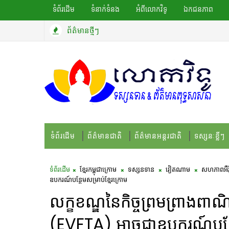
ទំព័រដើម
ទំនាក់ទំនង
អំពីលោកវិទូ
ឯកជនភាព
ព័ត៌មានថ្មីៗ
ទំព័រដើម
ព័ត៌មានជាតិ
ព័ត៌មានអន្តរជាតិ
ទស្សនៈខ្លីៗ
ទំព័រដើម
ខ្មែរកម្ពុជាក្រោម
ទស្សនទាន
វៀតណាម
សហភាពអឺរ៉
ឧបករណ៍បន្ថែមសម្រាប់ខ្មែរក្រោម
លក្ខខណ្ឌនៃកិច្ចព្រមព្រាងពា
(EVFTA) អាចជាឧបករណ៍បន្ថែម