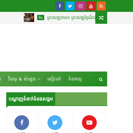
ព្រះសង្ឃបាល៖ ព្រះសង្ឃខ្មែរដ៏ល្បីល្បាញបំផុតដែលបានបកប្រែ «គម្ពីរវិម
ចិន
៍
វីដេអូ & សំឡេង
សៀវភៅ
កំណាព្យ
បណ្ដាញទំនាក់ទំនងសង្គម