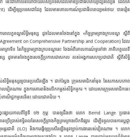
 ។ ជាទូទៅ នេះជាគោលនយោបាយរបស់ប្រទេសដែលមានប្រជាធិបតេយ្យជឿនលឿន ដែលគេ
nt) ដើម្បីឲ្យប្រទេសជាដៃគូ ដែលមានគោលការណ៍ប្រជាធិបតេយ្យអន់ថយ បានរៀន
ូវគោរពលក្ខខណ្ឌសិទ្ធិមនុស្ស ដូចដែលមានចែងនៅក្នុង «
កិច្ចព្រមព្រាងក្របខណ្ឌ ស្តីពី
Agreement on Comprehensive Partnership and Cooperation) ដែល
ុងមាត្រាទី១ នៃកិច្ចព្រមព្រាងក្របខណ្ឌនេះ ចែងអំពីគោលការណ៍ទូទៅថា ភាគីហត្ថលេខី
ស្ស ដូចមានចែងក្នុងសេចក្តីប្រកាសជាសកល របស់អង្គការសហប្រជាជាតិ ស្តីពីសិទ្ធិ
់សិទ្ធិមនុស្សឲ្យបានប្រសើរឡើង ។ ជាក់ស្ដែង ក្រុមសមាជិកនាំមុខ នៃសភាសហភាព
ឋាភិបាលវៀតណាម ក្នុងការគោរពនិងលើកកម្ពស់សិទ្ធិកម្មករ ។ ដោយសារក្រុមសមាជិកនេះ
ាប់ពាណិជ្ជកម្មសេរីនេះ ដោយជោគជ័យ ។
ុះផ្សាយកាលពីថ្ងៃទី ១២ កុម្ភៈ បានឲ្យដឹងថា
លោក Bernd Lange ប្រធាន
ប្រាស់ឥទ្ធិពលនៃសេចក្តីព្រាងកិច្ចព្រមព្រាងបើកទីផ្សារ ដើម្បីទទួលបានការប្តេជ្ញា
្មអន្តរជាតិ (ILO) និងការធ្វើឲ្យប្រសើរឡើងនូវច្បាប់ការងាររបស់វៀតណាម ។ លោក
ដានការអនុម័តកិច្ចព្រមព្រាងនេះផងដែរ ។
លោក Lange បានប្រាប់អ្នកយកព័ត៌មាន