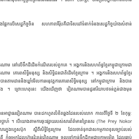
លើសេដ្ឋកិច្ចចិន សហភាពអឺរ៉ុបគឺជាទិសដៅទំនាក់ទំនងសេដ្ឋកិច្ចយ៉ាងសំខាន់
ធរវៀតណាម នៅលើទឹកដីដើមកំណើតរបស់ពួកគេ ។ អង្គការនិងសហព័ន្ធខ្មែរកម្ពុជាក្រោមជា
វៀតណាម គោរពសិទ្ធិមនុស្ស និងសិទ្ធិជនជាតិដើមខ្មែរក្រោម ។
អង្គការនិងសហព័ន្ធខ្មែរ
បានតាមដាននិងឃ្លាំមើលការអនុវត្តការគោរពសិទ្ធិមនុស្ស នៅកម្ពុជាក្រោម និងបាន
បានដឹង ។ ព្រោះហេតុនេះ យើងឃើញថា វៀតណាមបានដូរឥរិយាបថទន់ភ្លន់ជាងមុន
្រូវបានអាជ្ញាធរវៀតណាម បាន
ដក​ហូត​លិខិត​ឆ្លងដែនរបស់លោក
កាលពីថ្ងៃទី ២ ខែកុម្ភៈ
សប្ដាហ៍ ។ បើយោងតាមការចុះផ្សាយរបស់សារព័ត៌មានព្រៃនគរ (The Prey Nokor
រក្នុងហ្វេសប៊ុក ស្ដីពីសិទ្ធិខ្មែរក្រោម ដែលចាត់ទុកជាសកម្មភាពខុសច្បាប់របស់
 កុំឲ្យអ្នកដែលហ៊ានរិះគន់វៀតណាម ចូលទៅកាន់ទឹកដីកម្ពុជាក្រោមទៀត ដែលធ្លាប់