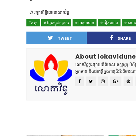
© រក្សាសិទ្ធិដោយលោកវិទូ
Tags
# ខ្មែរកម្ពុជាក្រោម
# ទស្សនទាន
# វៀតណាម
# សហភា
TWEET
SHARE
About lokavidun
លោកវិទូចុះផ្សាយព័ត៌មានអនឡាញ អំពីព្រះ
អ្នកអាន និងជាពន្លឺក្នុងការត្រិះរិះពិចារណ