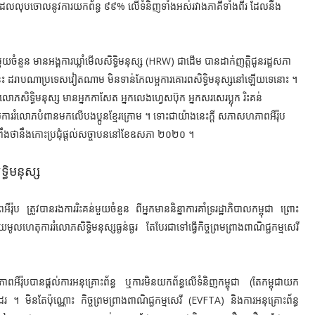
មួយ ដែលលុបចោលនូវការយកព័ន្ធ ៩៩% លើទំនិញទាំងអស់រវាងភាគីទាំងពីរ ដែលនឹង
មួយចំនួន មានអង្គការឃ្លាំមើលសិទ្ធិមនុស្ស (HRW) ជាដើម បានដាក់ញត្តិជូនរដ្ឋសភា
្ជកម្មនេះ ដរាបណាប្រទេសវៀតណាម មិនទាន់កែលម្អការគោរពសិទ្ធិមនុស្សនៅឡើយទេនោះ ។
ោភសិទ្ធិមនុស្ស មានអ្នកកាសែត អ្នកលេងហ្វេសប៊ុក អ្នកសរសេរប្លុក រិះគន់
េសការរំលោភបំពានមកលើបងប្អូនខ្មែរក្រោម ។
ទោះជាយ៉ាងនេះក្តី សភាសហភាពអឺរ៉ុប
ពឹងថានឹងកោះប្រជុំផ្ដល់សច្ចាបននៅខែឧសភា ២០២០ ។
ធិមនុស្ស
ត្រូវបានរងការរិះគន់មួយចំនួន ពីអ្នកមាននិន្នាការគាំទ្ររដ្ឋាភិបាលកម្ពុជា ព្រោះ
តុការរំលោភសិទ្ធិមនុស្សធ្ងន់ធ្ងរ តែបែរជាទៅធ្វើកិច្ចព្រមព្រាងពាណិជ្ជកម្មសេរី
៉ុបបានផ្ដល់ការអនុគ្រោះព័ន្ធ ឬការមិនយកព័ន្ធលើទំនិញកម្ពុជា (តែកម្ពុជាយក
សើរដែរ ។ មិនតែប៉ុណ្ណោះ
កិច្ចព្រមព្រាងពាណិជ្ជកម្មសេរី (EVFTA) និងការអនុគ្រោះព័ន្ធ