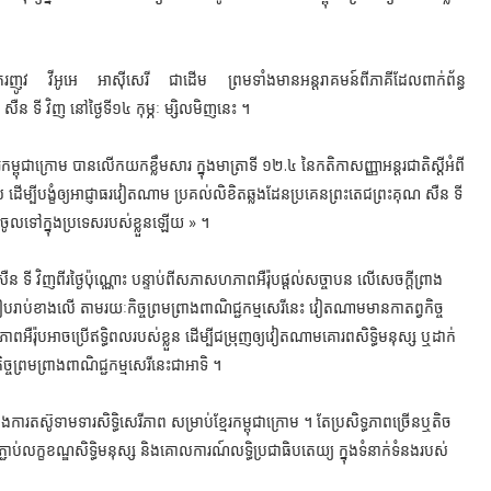
គរញូវ វីអូអេ អាស៊ីសេរី ជាដើម ព្រមទាំងមានអន្តរាគមន៍ពីភាគីដែលពាក់ព័ន្ធ
ឺន ទី វិញ នៅថ្ងៃទី
១៤ កុម្ភៈ ម្សិលមិញនេះ ។
ែរកម្ពុជាក្រោម បានលើកយកខ្លឹមសារ ក្នុងមាត្រាទី ១២.៤ នៃកតិកាសញ្ញាអន្តរជាតិស្ដីអំពី
្បីបង្ខំឲ្យអាជ្ញាធរវៀតណាម ប្រគល់លិខិតឆ្លងដែនប្រគេនព្រះតេជព្រះគុណ សឺន ទី
ការចូលទៅក្នុងប្រទេសរបស់ខ្លួនឡើយ » ។
ទី វិញពីរថ្ងៃប៉ុណ្ណោះ បន្ទាប់ពីសភាសហភាពអឺរ៉ុបផ្ដល់សច្ចាបន លើសេចក្តីព្រាង
បរាប់ខាងលើ តាមរយៈកិច្ចព្រមព្រាងពាណិជ្ជកម្មសេរីនេះ វៀតណាមមានកាតព្វកិច្ច
ពអឺរ៉ុបអាចប្រើឥទ្ធិពលរបស់ខ្លួន ដើម្បីជម្រុញឲ្យវៀតណាមគោរពសិទ្ធិមនុស្ស ឬដាក់
ច្ចព្រមព្រាងពាណិជ្ជកម្មសេរីនេះជាអាទិ ។
ុងការតស៊ូទាមទារសិទ្ធិសេរីភាព សម្រាប់ខ្មែរកម្ពុជាក្រោម ។ តែប្រសិទ្ធភាពច្រើនឬតិច
ជាប់លក្ខខណ្ឌសិទ្ធិមនុស្ស និងគោលការណ៍លទ្ធិប្រជាធិបតេយ្យ ក្នុងទំនាក់ទំនងរបស់