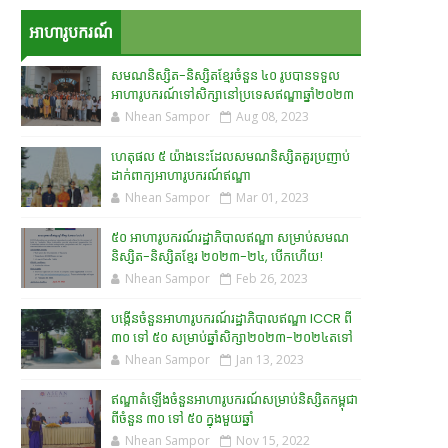
អាហារូបករណ៍
សមណនិស្សិត-និស្សិតខ្មែរចំនួន ៤០ រូបបានទទួល
អាហារូបករណ៍ទៅសិក្សានៅប្រទេសឥណ្ឌាឆ្នាំ២០២៣
Nhean Sampor
Aug 08, 2023
ហេតុផល ៥ យ៉ាងនេះដែលសមណនិស្សិតគួរប្រញាប់
ដាក់ពាក្យអាហារូបករណ៍ឥណ្ឌា
Nhean Sampor
Mar 01, 2023
៥០ អាហារូបករណ៍រដ្ឋាភិបាលឥណ្ឌា សម្រាប់សមណ
និស្សិត-និស្សិតខ្មែរ ២០២៣-២៤, បើកហើយ!
Nhean Sampor
Feb 26, 2023
បង្កើនចំនួនអាហារូបករណ៍រដ្ឋាភិបាលឥណ្ឌា ICCR ពី
៣០ ទៅ ៥០ សម្រាប់ឆ្នាំសិក្សា២០២៣-២០២៤តទៅ
Nhean Sampor
Jan 13, 2023
ឥណ្ឌាតំឡើងចំនួនអាហារូបករណ៍សម្រាប់និស្សិតកម្ពុជា
ពីចំនួន ៣០ ទៅ ៥០ ក្នុងមួយឆ្នាំ
Nhean Sampor
Nov 15, 2022