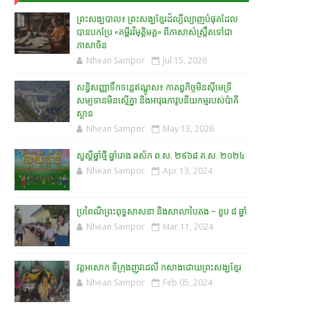
ព្រះសង្ឃបាល៖ ព្រះសង្ឃខ្មែរដ៏ល្បីល្បាញបំផុតដែល
បានបកប្រែ «គម្ពីរវិមុត្តិមគ្គ» ពីភាសាសំស្រ្កឹតទៅជា
ភាសាចិន
Nhean Sampor
Jul 15, 2026
សន្ធិសញ្ញាទឹកទន្លេឥណ្ឌូស៖ កាតព្វកិច្ចមិនស៊ីមេទ្រី
សម្បទានមិនស្មើគ្នា និងអាវុធភាវូបនីយកម្មរបស់ប៉ាគី
ស្ថាន​
Nhean Sampor
May 13, 2026
សួស្តីឆ្នាំថ្មី ឆ្នាំរោង ឆស័ក ព.ស. ២៩៦៨ គ.ស. ២០២៤
Nhean Sampor
Apr 13, 2024
ប្រពៃណីព្រះពុទ្ធសាសនា និងសាលាបៃតង - ខួប ៨ ឆ្នាំ
Nhean Sampor
Mar 11, 2024
វត្តអសោក ទីក្រុងញូវដេលី កសាងដោយព្រះសង្ឃខ្មែរ
Nhean Sampor
Feb 05, 2024