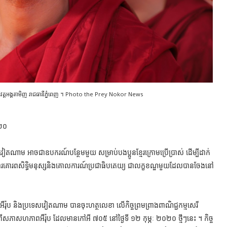
ង់នៅវត្តអង្គតាមិញ រាជធានីភ្នំពេញ ។ Photo the Prey Nokor News
០២០
ស្តវៀតណាម អាចជាឧបករណ៍បន្ថែមមួយ សម្រាប់បងប្អូនខ្មែរក្រោមប្រើប្រាស់ ដើម្បីដាក់
រោះការគោរពសិទ្ធិមនុស្សនិងគោលការណ៍ប្រជាធិបតេយ្យ ជាលក្ខខណ្ឌមួយដែលបានចែងនៅ
អឺរ៉ុប និងប្រទេសវៀតណាម បានចុះហត្ថលេខា លើកិច្ចព្រមព្រាងពាណិជ្ជកម្មសេរី
សភាសហភាពអឺរ៉ុប ដែលមានកៅអី ៧០៥ នៅថ្ងៃទី ១២ កុម្ភៈ ២០២០ ថ្មីៗនេះ ។ កិច្ច