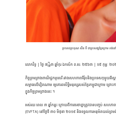
ព្រះតេជព្រះគុណ សឺន ទី ជាព្រះសង្ឃខ្មែរក្រោម គ
លោកវិទូ | ថ្ងៃ ៧᧷៣ ឆ្នាំកុរ ឯកស័ក ព.ស. ២៥៦៣ | ១៥ កុម្ភៈ ២
កិច្ចព្រមព្រាងពាណិជ្ជកម្មសេរី រវាងសហភាពអឺរ៉ុបនិងប្រទេសកុម្មុយនី
សម្ពាធលើវៀតណាម ឲ្យគោរពសិទ្ធិមនុស្សរបស់ខ្មែរកម្ពុជាក្រោម ព្
ក្នុងកិច្ចព្រមព្រាងនេះ ។
អស់រយៈពេល ៣ ឆ្នាំកន្លះ ក្រោយពីការចរចាគ្នាត្រូវបានបញ្ចប់ សហភាព
(EVFTA) នៅថ្ងៃទី ៣០ មិថុនា ២០១៩ និងទទួលការអនុម័តយល់ព្រមពី