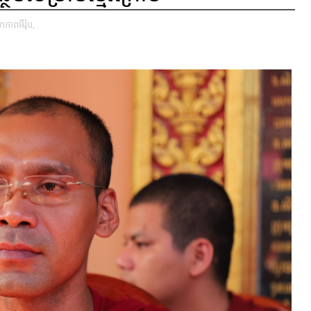
ាពអឺរ៉ុប,