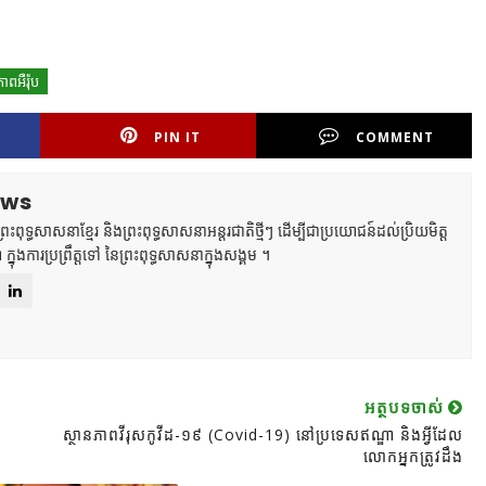
ពអឺរ៉ុប
PIN IT
COMMENT
ews
ពុទ្ធសាសនាខ្មែរ និងព្រះពុទ្ធសាសនាអន្តរជាតិថ្មីៗ ដើម្បីជាប្រយោជន៍ដល់ប្រិយមិត្ត
ា ក្នុងការប្រព្រឹត្តទៅ នៃព្រះពុទ្ធសាសនាក្នុងសង្គម ។
អត្ថបទចាស់
ស្ថានភាពវីរុសកូវីដ-១៩ (Covid-19) នៅប្រទេសឥណ្ឌា និងអ្វីដែល
លោកអ្នកត្រូវដឹង