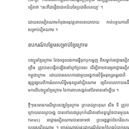
ទៀតថា “នេះគឺជារឿងជោគជ័យនៃប្រជាធិបតេយ្យ” ។
ដោយសារវៀតណាមកំពុងអនុវត្តគោលនយោបាយ កាត់បន្ថយការពឹងផ្អែក
សម្រាប់វៀតណាម ។
ឧបករណ៍បន្ថែមសម្រាប់ខ្មែរក្រោម
បងប្អូនខ្មែរក្រោម តែងទទួលរងការធ្វើទុកបុកម្នេញ ពីសម្នាក់អាជ្ញា
ច្រើន ត្រូវបានបង្កើតឡើងនៅក្រៅប្រទេស ដើម្បីទាមទារឲ្យអាជ្ញាធរ
កម្ពុជាក្រោម ដោយបានសហការជាមួយអង្គការសិទ្ធិមនុស្សអន្តរជាតិ 
ផ្សព្វផ្សាយពីការរំលោភសិទ្ធិមនុស្សនៅវៀតណាម ឲ្យពិភពលោក
មកលើបងប្អូនខ្មែរក្រោម តែការគាបសង្កត់នៅតែមាននៅឡើយ ។
ថ្មីៗនេះមានករណីព្រះ​សង្ឃ​ខ្មែរ​ក្រោម ព្រះ​តេជ​ព្រះ​គុណ សឺន ទី ត
ក្រោយពេលព្រះអង្គ បានទៅលេងស្រុកកំណើតនៅខេត្តឃ្លាំងបានមួយ
News) អាជ្ញាធរវៀតណាម
បានចោទថា ព្រះអង្គធ្លាប់ចែករំលែកសា
ប្រទេសវៀតណាម ។ ច្បាស់ណាស់នេះជាករណីគំរាមកំហែងបំបាក់ស្មារតី