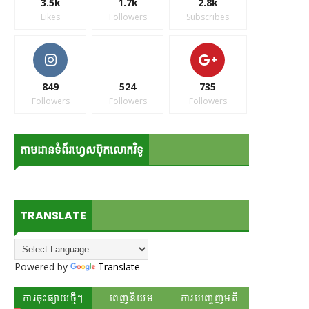
3.5k
1.7k
2.8k
Likes
Followers
Subscribes
849
524
735
Followers
Followers
Followers
តាមដានទំព័រហ្វេសប៊ុកលោកវិទូ
TRANSLATE
Powered by
Translate
ការចុះផ្សាយថ្មីៗ
ពេញនិយម
ការបញ្ចេញមតិ