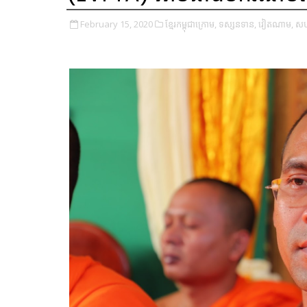
February 15, 2020
ខ្មែរកម្ពុជាក្រោម,
ទស្សនទាន,
វៀតណាម,
សហភ