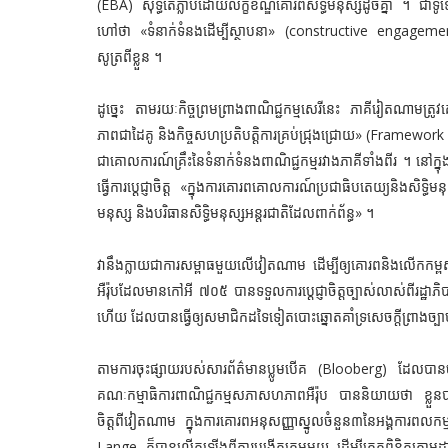
(EBA) សុទ្ធតែភ្លាប់ដោយលក្ខខណ្ឌគោរពសិទ្ធិមនុស្សដូចគ្នា
ហៅថា «ទំនាក់ទំនងដើម្បីស្ថាបនា» (constructive engageme
សូត្រពីខ្លួន ។
ដូច្នេះ តាមរយៈកិច្ចព្រមព្រាងពាណិជ្ជកម្មសេរីនេះ ភាគីរៀតណាមត្រ
ភាពជាដៃគូ និងកិច្ចសហប្រតិបត្តិការគ្រប់ជ្រុងជ្រោយ»
(
Framework 
ជាគោលការណ៍គ្រឹះនៃទំនាក់ទំនងពាណិជ្ជកម្មរវាងភាគីទាំងពីរ ។ នៅក្ន
ធ្វើការប្ដេជ្ញាចិត្ត «ក្នុង
ការគោរពគោលការណ៍ប្រជាធិបតេយ្យនិងសិទ្ធិមនុ
មនុស្ស និងបរិធានសិទ្ធិមនុស្សអន្តរជាតិដែលពាក់ព័ន្ធ» ។
វានឹងក្លាយជាការសម្ពាធមួយលើវៀតណាម ដើម្បីឲ្យគោរពនិងលើកកម្ពស
អឺរ៉ុបដែលមានកៅអី ៧០៥ បានទទួលការប្ដេជ្ញាចិត្តច្បាស់លាស់ពីរដ្
ហើយ ដែលបានធ្វើឲ្យសមាជិកដទៃទៀតបោះឆ្នោតគាំទ្រសេចក្តីព្រាងច្ប
តាមការចុះផ្សាយរបស់សារព័ត៌មានប្លូមបើគ (Blooberg) ដែលបានច
គណៈកម្មាធិការពាណិជ្ជកម្មសភាសហភាពអឺរ៉ុប បាននិយាយថា ខ្លួនបានប្រើ
ចិត្តពីវៀតណាម ក្នុងការគោរពអនុសញ្ញាស្នូលចំនួន៣នៃអង្គការពលកម
Lange ក៏បានលើកឡើងពីការបង្កើតក្រុមមួយ ដើម្បីត្រួតពិនិត្យតាម