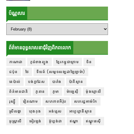
ប័ណ្ណសារ
ព័ត៌មានពុទ្ធសាសនាជុំវិញពិភពលោក
កាណាដា
កូរ៉េខាងត្បូង
ខ្មែរកម្ពុជាក្រោម
ចិន
ជប៉ុន
ថៃ
ទីបេត៍ (សម្ដេចសង្ឃដាឡៃឡាម៉ា)
នេប៉ាល់
បង់ក្លាដែស
បារាំង
ប៉ាគីស្ថាន
ព័ត៌មានជាតិ
ភូតាន
ភូមា
ម៉ាឡេស៊ី
ម៉ុងហ្គោលី
រុស្ស៊ី
វៀតណាម
សហភាពអឺរ៉ុប
សហរដ្ឋអាម៉េរិក
ស្រីលង្កា
ហុងកុង
អង់គ្លេស
អាហ្វហ្គានីស្ថាន
អូស្ត្រាលី
អៀរឡង់
អ៊ូហ្គង់ដា
ឥណ្ឌា
ឥណ្ឌូនេស៊ី