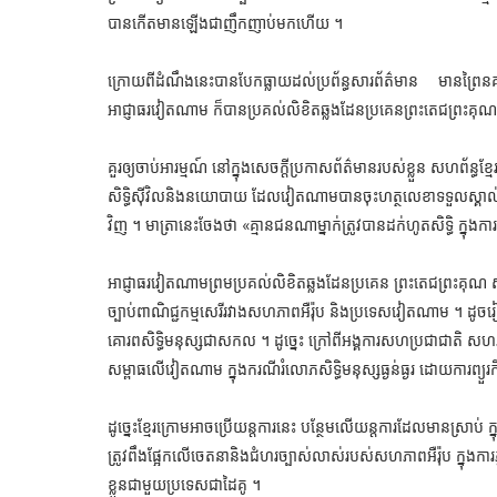
បានកើតមានឡើងជាញឹកញាប់មកហើយ ។
ក្រោយពីដំណឹងនេះបានបែកធ្លាយដល់ប្រព័ន្ធសារព័ត៌មាន មានព្រៃន
អាជ្ញាធរវៀតណាម ក៏បានប្រគល់លិខិតឆ្លងដែនប្រគេនព្រះតេជព្រះគុណ ស
គួរឲ្យចាប់អារម្មណ៍ នៅក្នុងសេចក្តីប្រកាសព័ត៌មានរបស់ខ្លួន សហព័ន្ធខ្ម
សិទ្ធិស៊ីវិលនិងនយោបាយ ដែលវៀតណាមបានចុះហត្ថលេខាទទួលស្គាល់ ដើម
វិញ ។ មាត្រានេះចែងថា «គ្មានជនណាម្នាក់ត្រូវបានដក់ហូតសិទ្ធិ ក្នុង
អាជ្ញាធរវៀតណាមព្រមប្រគល់លិខិតឆ្លងដែនប្រគេន ព្រះតេជព្រះគុណ សឺន 
ច្បាប់ពាណិជ្ជកម្មសេរីរវាងសហភាពអឺរ៉ុប និងប្រទេសវៀតណាម ។ ដូចរៀ
គោរពសិទ្ធិមនុស្សជាសកល ។ ដូច្នេះ ក្រៅពីអង្គការសហប្រជាជាតិ សហភា
សម្ពាធលើវៀតណាម ក្នុងករណីរំលោភសិទ្ធិមនុស្សធ្ងន់ធ្ងរ ដោយការព្យួរកិ
ដូច្នេះខ្មែរក្រោមអាចប្រើយន្តការនេះ បន្ថែមលើយន្តការដែលមានស្រាប់ ក្ន
ត្រូវពឹងផ្អែកលើចេតនានិងជំហរច្បាស់លាស់របស់សហភាពអឺរ៉ុប ក្នុងការភ្
ខ្លួនជាមួយប្រទេសជាដៃគូ ។