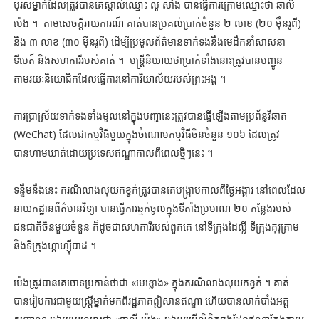
បុរសម្នាក់ដែលត្រូវបានគេស្គាល់ឈ្មោះ លូ សាំង បានធ្វើការក្រោមឈ្មោះថា ឆាលី
ប៉េង ។ តាមសេចក្តីរាយការណ៍ គាត់បានប្រគល់ប្រាក់ចំនួន ២ លាខ (២០ ម៉ឹនរូពី)
និង ៣ លាខ (៣០ ម៉ឺនរូពី) ដើម្បីប្រមូលព័ត៌មានទាក់ទងនឹងមេដឹកនាំសាសនា
ទីបេត៍ និងសហការីរបស់គាត់ ។ មន្ត្រីនិយាយថាប្រាក់ទាំងនោះត្រូវបានបញ្ជូន
តាមរយៈនិយោជិកដែលធ្វើការនៅការិយាល័យរបស់ព្រះអង្គ ។
ការប្រាស្រ័យទាក់ទងទាំងមូលនៅក្នុងបញ្ហានេះត្រូវបានធ្វើឡើងតាមប្រព័ន្ធវីឆាត
(WeChat) ដែលជាកម្មវិធីមួយក្នុងចំណោមកម្មវិធីចិនចំនួន ១០៦ ដែលត្រូវ
បានហាមឃាត់ដោយប្រទេសឥណ្ឌាកាលពីពេលថ្មីៗនេះ ។
ទន្ទឹមនឹងនេះ ករណីលាងលុយកខ្វក់ត្រូវបានគេបង្ក្រាបកាលពីថ្ងៃអង្គារ នៅពេលដែល
នាយកដ្ឋានព័ត៌មានវិទ្យា បានធ្វើការឆ្មក់ចូលក្នុងទីតាំងប្រមាណ ២០ កន្លែងរបស់
ជនជាតិចិនមួយចំនួន ក៏ដូចជាសហការីរបស់ពួកគេ នៅទីក្រុងដែល្លី ទីក្រុងគុរុគ្រាម
និងទីក្រុងហ្គាហ្ស៊ីបាដ ។
ប៉េងត្រូវបានគេចោទប្រកាន់ថាជា «មេខ្លោង» ក្នុងករណីលាងលុយកខ្វក់ ។ គាត់
បានរៀបការជាមួយស្ត្រីម្នាក់មកពីរដ្ឋភាគឦសានឥណ្ឌា ហើយបានលាក់បាំងអត្ត