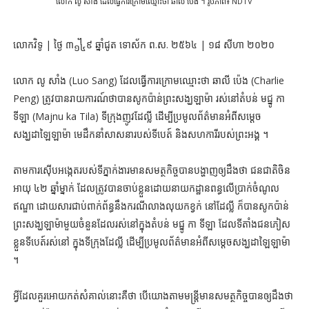
លោក លូ សាំង ដែលធ្វើការក្រោមឈ្មោះថា ឆាលី ប៉េង ។ រូបភាព៖ NDTV
លោកវិទូ | ថ្ងៃ ៣᧾៩ ឆ្នាំជូត ទោស័ក ព.ស. ២៥៦៤ | ១៨ សីហា ២០២០
លោក លូ សាំង (Luo Sang) ដែលធ្វើការក្រោមឈ្មោះថា ឆាលី ប៉េង (Charlie
Peng) ត្រូវបានរាយការណ៍ថាបានសូកប៉ាន់ព្រះសង្ឃឡាម៉ា រស់នៅតំបន់ មជ្នូ កា
ទីឡា (Majnu ka Tila) ទីក្រុងញូវដែល្លី ដើម្បីប្រមូលព័ត៌មានអំពីសម្ដេច
សង្ឃដាឡៃឡាម៉ា មេដឹកនាំសាសនារបស់ទីបេត៍ និងសហការីរបស់ព្រះអង្គ ។
តាមការស៊ើបអង្កេតរបស់ទីភ្នាក់ងារមានសមត្ថកិច្ចបានបង្ហាញឲ្យដឹងថា ជនជាតិចិន
អាយុ ៤២ ឆ្នាំម្នាក់ ដែលត្រូវបានចាប់ខ្លួនដោយនាយកដ្ឋានពន្ធលើប្រាក់ចំណូល
ឥណ្ឌា ដោយសារជាប់ពាក់ព័ន្ធនឹងករណីលាងលុយកខ្វក់ នៅដែល្លី ក៏បានសូកប៉ាន់
ព្រះសង្ឃឡាម៉ាមួយចំនួនដែលរស់នៅក្នុងតំបន់ មជ្នូ កា ទីឡា ដែលទីតាំងជនភៀស
ខ្លួនទីបេត៍រស់នៅ ក្នុងទីក្រុងដែល្លី ដើម្បីប្រមូលព័ត៌មានអំពីសម្ដេចសង្ឃដាឡៃឡាម៉ា
។
អ្វីដែលគួរអោយកត់សំគាល់នោះគឺថា បើយោងតាមមន្រ្តីមានសមត្ថកិច្ចបានឲ្យដឹងថា