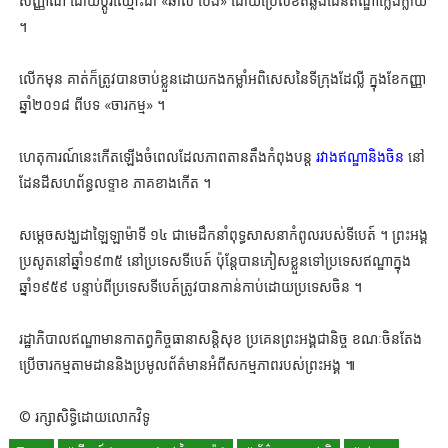
សញ្ញាណ ដោយប្ដូរឈ្មោះជា «ឆាលី ប៉េង» ដោយប្រើលិខិតឆ្លងដែនឥណ្ឌាក្លែងក្លាយ
។
លើកមុន គាត់ក៏ត្រូវបានចាប់ខ្លួនដោយកងកម្លាំអពិសេសនៃទីក្រុងដែល្លី ក្នុងខែកញ្ញា
ឆ្នាំ២០១៨ ពីបទ «ចារកម្ម» ។
ហេតុការណ៍នេះកើតឡើងចំពេលដែលភាពតានតឹងកំពុងបន្ត
រវាងឥណ្ឌានិងចិន
នៅ
ដែនដីសហព័ន្ធលទ្ទាខ ភាគខាងកើត ។
សម្ដេចសង្ឃដាឡៃឡាម៉ាទី ១៤ ជាមេដឹកនាំពុទ្ធសាសនាកំពូលរបស់ទីបេត៍ ។ ព្រះអង្គ
ប្រសូតនៅឆ្នាំ១៩៣៥ នៅប្រទេសទីបេត៍ ប៉ុន្តែបានភៀសខ្លួនទៅប្រទេសឥណ្ឌាក្នុង
ឆ្នាំ១៩៥៩ បន្ទាប់ពីប្រទេសទីបេត៍ត្រូវបានកាន់កាប់ដោយប្រទេសចិន ។
រដ្ឋាភិបាលឥណ្ឌាមានកាតព្វកិច្ចធានាសន្តិសុខ ប្រគេនព្រះអង្គជានិច្ច ខណៈចិនតែង
ប្រើចារកម្មតាមដាននិងប្រមូលព័ត៌មានអំពីសកម្មភាពរបស់ព្រះអង្គ ៕
© រក្សាសិទ្ធិដោយលោកវិទូ