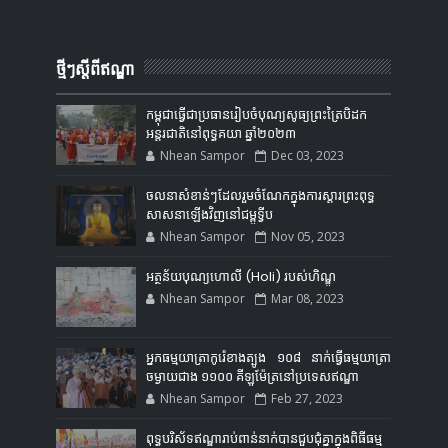
ថ្មីៗស្តីពីឥណ្ឌា
កម្ពុជាធ្វើជាប្រធានរៀបចំបុណ្យសូធ្យព្រះត្រៃបិដក
អន្តរជាតិនៅពុទ្ធគយា ឆ្នាំ២០២៣
Nhean Sampor
Dec 03, 2023
ចលនាសំខាន់ៗដែលរួមចំណែកក្នុងការស្ដារព្រះពុទ្ធ
សាសនាឡើងវិញនៅជម្ពូទ្វីប
Nhean Sampor
Nov 05, 2023
អត្ថន័យបុណ្យហោលី (Holi) របស់ហិណ្ឌូ
Nhean Sampor
Mar 08, 2023
អ្នកធម្មយាត្រាកូរ៉េខាងត្បូង ១០៨ នាក់ធ្វើធម្មយាត្រា
ចម្ងាយជាង ១១០០ គីឡូម៉ែត្រនៅប្រទេសឥណ្ឌា
Nhean Sampor
Feb 27, 2023
ពុទ្ធបរិស័ទឥណ្ឌារាប់ពាន់នាក់បានជួបជុំគ្នាក្នុងពិធីធម្ម