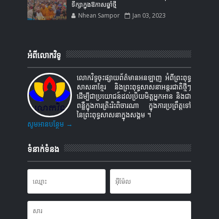
ទីក្សាក្នុងឱកាសឆ្នាំថ្មី
Nhean Sampor
Jan 03, 2023
អំពីលោកវិទូ
លោកវិទូចុះផ្សាយព័ត៌មានអនឡាញ អំពីព្រះពុទ្ធ
សាសនាខ្មែរ និងព្រះពុទ្ធសាសនាអន្តរជាតិថ្មីៗ
ដើម្បីជាប្រយោជន៍ដល់ប្រិយមិត្តអ្នកអាន និងជា
ពន្លឺក្នុងការត្រិះរិះពិចារណា ក្នុងការប្រព្រឹត្តទៅ
នៃព្រះពុទ្ធសាសនាក្នុងសង្គម ។
សូមអានបន្ថែម →
ទំនាក់ទំនង