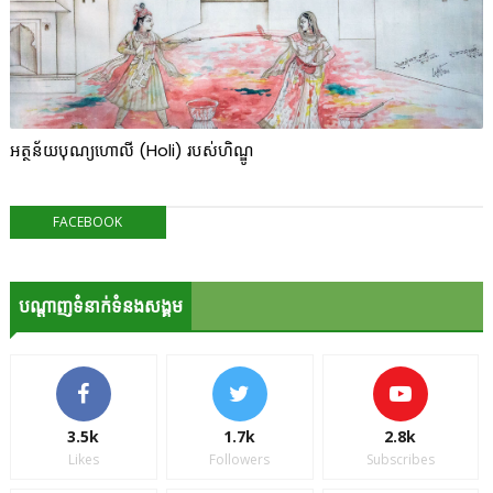
អត្ថន័យបុណ្យហោលី (Holi) របស់ហិណ្ឌូ
FACEBOOK
បណ្ដាញទំនាក់ទំនងសង្គម
3.5k
1.7k
2.8k
Likes
Followers
Subscribes