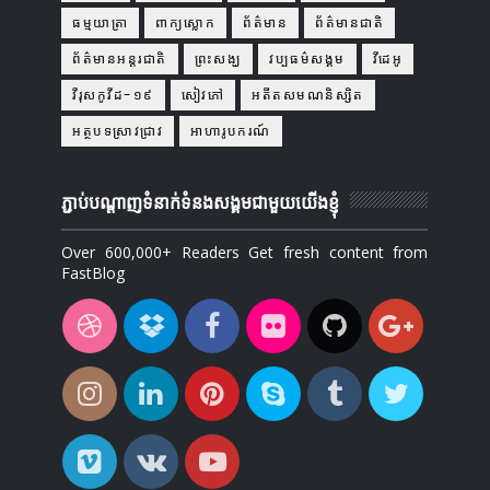
ធម្មយាត្រា
ពាក្យស្លោក
ព័ត៌មាន
ព័ត៌មានជាតិ
ព័ត៌មានអន្តរជាតិ
ព្រះសង្ឃ
វប្បធម៌សង្គម
វីដេអូ
វីរុសកូវីដ-១៩
សៀវភៅ
អតីតសមណនិស្សិត
អត្ថបទស្រាវជ្រាវ
អាហារូបករណ៍
ភ្ជាប់បណ្ដាញទំនាក់ទំនងសង្គមជាមួយយើងខ្ញុំ
Over 600,000+ Readers Get fresh content from
FastBlog