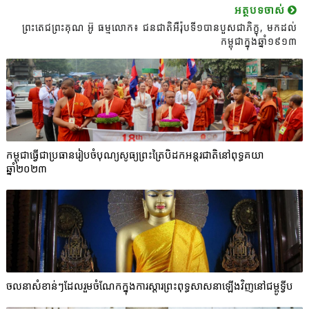
អត្ថបទចាស់
ព្រះតេជព្រះគុណ អ៊ូ ធម្មលោក៖ ជនជាតិអឺរ៉ុបទី១បានបួសជាភិក្ខុ, មកដល់
កម្ពុជាក្នុងឆ្នាំ១៩១៣
កម្ពុជាធ្វើជាប្រធានរៀបចំបុណ្យសូធ្យព្រះត្រៃបិដកអន្តរជាតិនៅពុទ្ធគយា
ឆ្នាំ២០២៣
ចលនាសំខាន់ៗដែលរួមចំណែកក្នុងការស្ដារព្រះពុទ្ធសាសនាឡើងវិញនៅជម្ពូទ្វីប