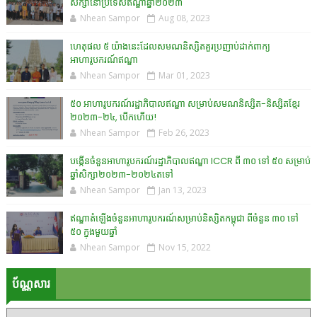
សិក្សានៅប្រទេសឥណ្ឌាឆ្នាំ២០២៣
Nhean Sampor
Aug 08, 2023
ហេតុផល ៥ យ៉ាងនេះដែលសមណនិស្សិតគួរប្រញាប់ដាក់ពាក្យ
អាហារូបករណ៍ឥណ្ឌា
Nhean Sampor
Mar 01, 2023
៥០ អាហារូបករណ៍រដ្ឋាភិបាលឥណ្ឌា សម្រាប់សមណនិស្សិត-និស្សិតខ្មែរ
២០២៣-២៤, បើកហើយ!
Nhean Sampor
Feb 26, 2023
បង្កើនចំនួនអាហារូបករណ៍រដ្ឋាភិបាលឥណ្ឌា ICCR ពី ៣០ ទៅ ៥០ សម្រាប់
ឆ្នាំសិក្សា២០២៣-២០២៤តទៅ
Nhean Sampor
Jan 13, 2023
ឥណ្ឌាតំឡើងចំនួនអាហារូបករណ៍សម្រាប់និស្សិតកម្ពុជា ពីចំនួន ៣០ ទៅ
៥០ ក្នុងមួយឆ្នាំ
Nhean Sampor
Nov 15, 2022
ប័ណ្ណសារ