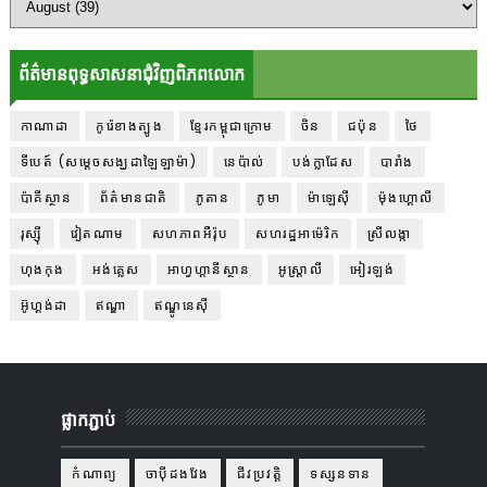
ព័ត៌មានពុទ្ធសាសនាជុំវិញពិភពលោក
កាណាដា
កូរ៉េខាងត្បូង
ខ្មែរកម្ពុជាក្រោម
ចិន
ជប៉ុន
ថៃ
ទីបេត៍ (សម្ដេចសង្ឃដាឡៃឡាម៉ា)
នេប៉ាល់
បង់ក្លាដែស
បារាំង
ប៉ាគីស្ថាន
ព័ត៌មានជាតិ
ភូតាន
ភូមា
ម៉ាឡេស៊ី
ម៉ុងហ្គោលី
រុស្ស៊ី
វៀតណាម
សហភាពអឺរ៉ុប
សហរដ្ឋអាម៉េរិក
ស្រីលង្កា
ហុងកុង
អង់គ្លេស
អាហ្វហ្គានីស្ថាន
អូស្ត្រាលី
អៀរឡង់
អ៊ូហ្គង់ដា
ឥណ្ឌា
ឥណ្ឌូនេស៊ី
ផ្លាកភ្ជាប់
កំណាព្យ
ចាប៉ីដងវែង
ជីវប្រវត្តិ
ទស្សនទាន