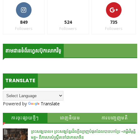
849
524
735
Followers
Followers
Followers
តាមដានទំព័រហ្វេសប៊ុកលោកវិទូ
TRANSLATE
Powered by
Translate
ការចុះផ្សាយថ្មីៗ
ពេញនិយម
ការបញ្ចេញមតិ
ព្រះសង្ឃបាល៖ ព្រះសង្ឃខ្មែរដ៏ល្បីល្បាញបំផុតដែលបានបកប្រែ «គម្ពីរវិមុត្តិ
មគ្គ» ពីភាសាសំស្រ្កឹតទៅជាភាសាចិន