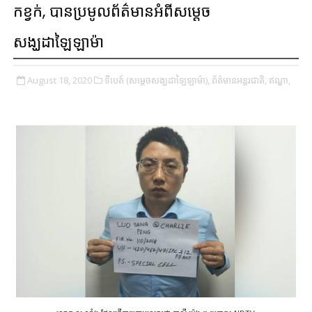
កខ្វក់, បានប្រមូលព័ត៌មានអំពីសម្ដេច
សង្ឃដាឡៃឡាម៉ា
August 18, 2020
ទីបេត៍ (សម្ដេចសង្ឃដាឡៃឡាម៉ា),
ព័ត៌មានអន្តរជាតិ,
ឥណ្ឌា,