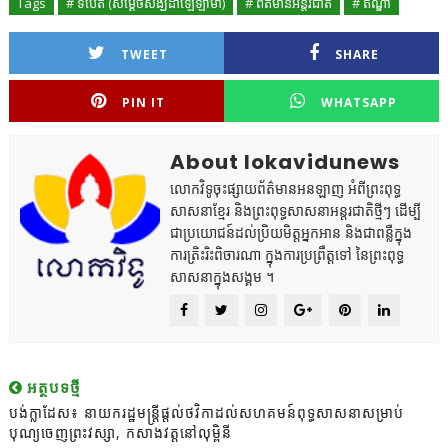
Tags
# ទីបេត៍ (សម្ដេចសង្ឃដាឡៃឡាម៉ា)
# ព័ត៌មានអន្តរជាតិ
# ឥណ្ឌា
TWEET
SHARE
PIN IT
WHATSAPP
About lokavidunews
លោកវិទូចុះផ្សាយព័ត៌មានអនឡាញ អំពីព្រះពុទ្ធ
សាសនាខ្មែរ និងព្រះពុទ្ធសាសនាអន្តរជាតិថ្មីៗ ដើម្បី
ជាប្រយោជន៍ដល់ប្រិយមិត្តអ្នកអាន និងជាពន្លឺក្នុង
ការត្រិះរិះពិចារណា ក្នុងការប្រព្រឹត្តទៅ នៃព្រះពុទ្ធ
សាសនាក្នុងសង្គម ។
អត្ថបទថ្មី
បង់ក្លាដែស៖ នាយករដ្ឋមន្ត្រីផ្ដល់ថវិកាដល់សហគមន៍ពុទ្ធសាសនាសម្រាប់
បុណ្យចេញព្រះវស្សា, កសាងវត្តនៅលុម្ពិនី