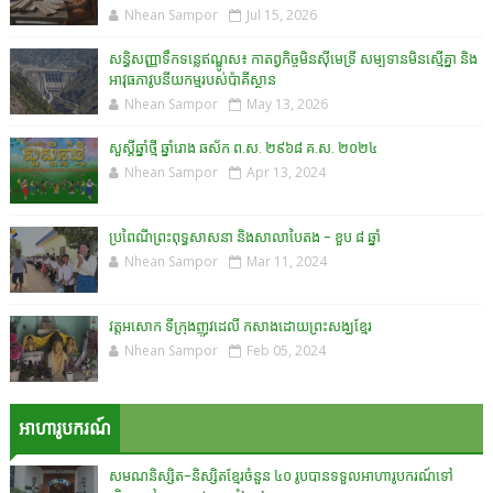
Nhean Sampor
Jul 15, 2026
សន្ធិសញ្ញាទឹកទន្លេឥណ្ឌូស៖ កាតព្វកិច្ចមិនស៊ីមេទ្រី សម្បទានមិនស្មើគ្នា និង
អាវុធភាវូបនីយកម្មរបស់ប៉ាគីស្ថាន​
Nhean Sampor
May 13, 2026
សួស្តីឆ្នាំថ្មី ឆ្នាំរោង ឆស័ក ព.ស. ២៩៦៨ គ.ស. ២០២៤
Nhean Sampor
Apr 13, 2024
ប្រពៃណីព្រះពុទ្ធសាសនា និងសាលាបៃតង - ខួប ៨ ឆ្នាំ
Nhean Sampor
Mar 11, 2024
វត្តអសោក ទីក្រុងញូវដេលី កសាងដោយព្រះសង្ឃខ្មែរ
Nhean Sampor
Feb 05, 2024
អាហារូបករណ៍
សមណនិស្សិត-និស្សិតខ្មែរចំនួន ៤០ រូបបានទទួលអាហារូបករណ៍ទៅ