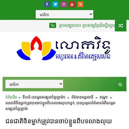
ព្រះសង្ឃបាល៖ ព្រះសង្ឃខ្មែរដ៏ល្បីល្បាញបំផុតដែលបានបកប
ចិន
ទំព័រដើម
ទីបេត៍ (សម្ដេចសង្ឃដាឡៃឡាម៉ា)
ព័ត៌មានអន្តរជាតិ
ឥណ្ឌា
ជនជាតិចិនម្នាក់ត្រូវបានចាប់ខ្លួនពីបទលាងលុយកខ្វក់, បានប្រមូលព័ត៌មានអំពីសម្ដេច
សង្ឃដាឡៃឡាម៉ា
ជនជាតិចិនម្នាក់ត្រូវបានចាប់ខ្លួនពីបទលាងលុយ