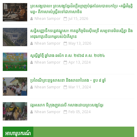
ព្រះសង្ឃបាល៖ ព្រះសង្ឃខ្មែរដ៏ល្បីល្បាញបំផុតដែលបានបកប្រែ «គម្ពីរវិមុត្តិ
មគ្គ» ពីភាសាសំស្រ្កឹតទៅជាភាសាចិន
Nhean Sampor
Jul 15, 2026
សន្ធិសញ្ញាទឹកទន្លេឥណ្ឌូស៖ កាតព្វកិច្ចមិនស៊ីមេទ្រី សម្បទានមិនស្មើគ្នា និង
អាវុធភាវូបនីយកម្មរបស់ប៉ាគីស្ថាន​
Nhean Sampor
May 13, 2026
សួស្តីឆ្នាំថ្មី ឆ្នាំរោង ឆស័ក ព.ស. ២៩៦៨ គ.ស. ២០២៤
Nhean Sampor
Apr 13, 2024
ប្រពៃណីព្រះពុទ្ធសាសនា និងសាលាបៃតង - ខួប ៨ ឆ្នាំ
Nhean Sampor
Mar 11, 2024
វត្តអសោក ទីក្រុងញូវដេលី កសាងដោយព្រះសង្ឃខ្មែរ
Nhean Sampor
Feb 05, 2024
អាហារូបករណ៍