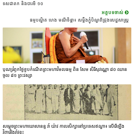
ទសជាតក និងបារមី ១០
អត្ថបទចាស់
ធម្មបណ្ឌិត ហេង មណីចិន្តា៖ សម្លឹងភ្ជុំបិណ្ឌពីជ្រុងសេដ្ឋសាស្ត្រ
បុណ្យរំឭកថ្ងៃខួបកំណើតព្រះមហាវិមលធម្ម ពិន សែម សិរីសុវណ្ណោ​ ៨០ ឈាន
ចូល ៨១ ព្រះវស្សា
សម្ដេចព្រះមហាឃោសានន្ទ វ៉ា យ៉ាវ កាលសិក្សានៅប្រទេសឥណ្ឌា៖ សើរើឡើង
វិញរឿងរ៉ាវខ្លះ