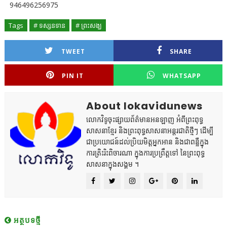
946496256975
Tags
# ទស្សនទាន
# ព្រះសង្ឃ
TWEET
SHARE
PIN IT
WHATSAPP
About lokavidunews
លោកវិទូចុះផ្សាយព័ត៌មានអនឡាញ អំពីព្រះពុទ្ធ
សាសនាខ្មែរ និងព្រះពុទ្ធសាសនាអន្តរជាតិថ្មីៗ ដើម្បី
ជាប្រយោជន៍ដល់ប្រិយមិត្តអ្នកអាន និងជាពន្លឺក្នុង
ការត្រិះរិះពិចារណា ក្នុងការប្រព្រឹត្តទៅ នៃព្រះពុទ្ធ
សាសនាក្នុងសង្គម ។
អត្ថបទថ្មី