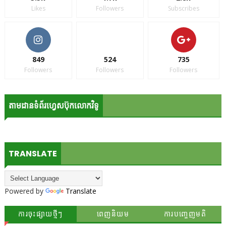
Likes
Followers
Subscribes
849
524
735
Followers
Followers
Followers
តាមដានទំព័រហ្វេសប៊ុកលោកវិទូ
TRANSLATE
Powered by
Translate
ការចុះផ្សាយថ្មីៗ
ពេញនិយម
ការបញ្ចេញមតិ