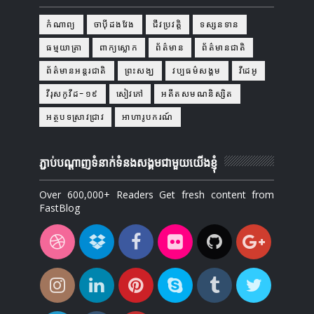
កំណាព្យ
ចាប៉ីដងវែង
ជីវប្រវត្តិ
ទស្សនទាន
ធម្មយាត្រា
ពាក្យស្លោក
ព័ត៌មាន
ព័ត៌មានជាតិ
ព័ត៌មានអន្តរជាតិ
ព្រះសង្ឃ
វប្បធម៌សង្គម
វីដេអូ
វីរុសកូវីដ-១៩
សៀវភៅ
អតីតសមណនិស្សិត
អត្ថបទស្រាវជ្រាវ
អាហារូបករណ៍
ភ្ជាប់បណ្ដាញទំនាក់ទំនងសង្គមជាមួយយើងខ្ញុំ
Over 600,000+ Readers Get fresh content from
FastBlog