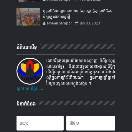
ពុទ្ធបរិស័ទឥណ្ឌារាប់ពាន់នាក់បានជួបជុំគ្នាក្នុងពិធីធម្ម
ទីក្សាក្នុងឱកាសឆ្នាំថ្មី
Nhean Sampor
Jan 03, 2023
អំពីលោកវិទូ
លោកវិទូចុះផ្សាយព័ត៌មានអនឡាញ អំពីព្រះពុទ្ធ
សាសនាខ្មែរ និងព្រះពុទ្ធសាសនាអន្តរជាតិថ្មីៗ
ដើម្បីជាប្រយោជន៍ដល់ប្រិយមិត្តអ្នកអាន និងជា
ពន្លឺក្នុងការត្រិះរិះពិចារណា ក្នុងការប្រព្រឹត្តទៅ
នៃព្រះពុទ្ធសាសនាក្នុងសង្គម ។
សូមអានបន្ថែម →
ទំនាក់ទំនង