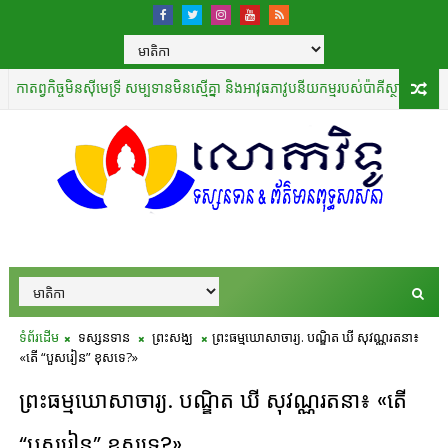
្វកិច្ចមិនស៊ីមេទ្រី សម្បទានមិនស្មើគ្នា និងអាវុធភាវូបនីយកម្មរបស់ប៉ាគីស្ថាន​
ព័ត៌មានជា
ទំព័រដើម
ទស្សនទាន
ព្រះសង្ឃ
ព្រះធម្មឃោសាចារ្យ. បណ្ឌិត ឃី សុវណ្ណរតនា៖
«តើ “បួសរៀន” ខុសទេ?»
ព្រះធម្មឃោសាចារ្យ. បណ្ឌិត ឃី សុវណ្ណរតនា៖ «តើ
“បួសរៀន” ខុសទេ?»