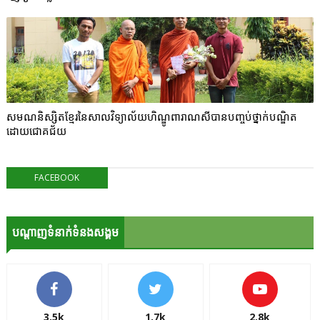
សមណនិស្សិតខ្មែរនៃសាលវិទ្យាល័យហិណ្ឌូពារាណសីបានបញ្ចប់ថ្នាក់បណ្ឌិត
ដោយជោគជ័យ
FACEBOOK
បណ្ដាញទំនាក់ទំនងសង្គម
3.5k
1.7k
2.8k