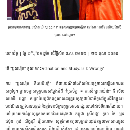
នៅសាកលវិទ្យាល័យដែល្លី
ព្រះធម្មឃោសាចារ្យ. បណ្ឌិត ឃី សុវណ្ណរតនា ទទួលសញ្ញាបត្របណ្ឌិត
ប្រទេសឥណ្ឌា។
លោកវិទូ | ថ្ងៃ ២᧭១១ ឆ្នាំច សំរឹទ្ធិស័ក ព.ស. ២៥៦២ | ២២ តុលា ២០១៨
តើ “បួសរៀន” ខុសទេ? Ordination and Study: Is It Wrong?
ការ “បួសរៀន និងបដិបត្តិ” គឺជាបវេណីតាំងពីសម័យពុទ្ធកាលតរៀងមកដល់
សព្វថ្ងៃ។ ព្រះសម្មាសម្ពុទ្ធបានសម្តែងអំពី “ត្រៃសិក្ខា = ការសិក្សា៣យ៉ាង” គឺ សីល
សមាធិ បញ្ញា សម្រាប់បព្វជិតពុទ្ធសាសនាត្រូវអនុវត្តជាប់ជានិច្ចនៅក្នុងជីវិតផ្នួស។
បវេណីនេះត្រូវបានបន្តជានិរន្តរ៍ទោះបីព្រះពុទ្ធសាសនាផ្សាយទៅដល់ទីណាក៏ដោយ។
នៅប្រទេសកាន់ព្រះពុទ្ធសាសនាទាំងអស់ដូចជា កម្ពុជា ស្រីលង្កា ភូមា ថៃ ឡាវ
ជប៉ុន កូរ៉េ សិង្ហបុរី វៀតណាម សុទ្ធតែមានកុលបុត្រជាយុវជនចូលមកសាងផ្នួស
ហើយបន្តការសិក្សារៀនសូត្រ និងបដិបត្តិផង។ ដោយសារទម្លាប់នេះហើយ បានជា