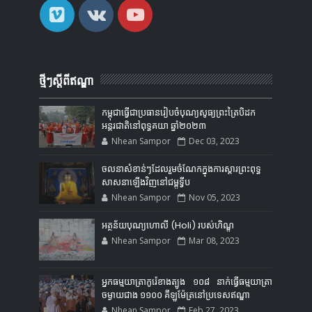
ថ្មីៗស្តីពីឥណ្ឌា
កម្ពុជាធ្វើជាប្រធានរៀបចំបុណ្យសូធ្យព្រះត្រៃបិដក
អន្តរជាតិនៅពុទ្ធគយា ឆ្នាំ២០២៣
Nhean Sampor
Dec 03, 2023
ចលនាសំខាន់ៗដែលរួមចំណែកក្នុងការស្ដារព្រះពុទ្ធ
សាសនាឡើងវិញនៅជម្ពូទ្វីប
Nhean Sampor
Nov 05, 2023
អត្ថន័យបុណ្យហោលី (Holi) របស់ហិណ្ឌូ
Nhean Sampor
Mar 08, 2023
អ្នកធម្មយាត្រាកូរ៉េខាងត្បូង ១០៨ នាក់ធ្វើធម្មយាត្រា
ចម្ងាយជាង ១១០០ គីឡូម៉ែត្រនៅប្រទេសឥណ្ឌា
Nhean Sampor
Feb 27, 2023