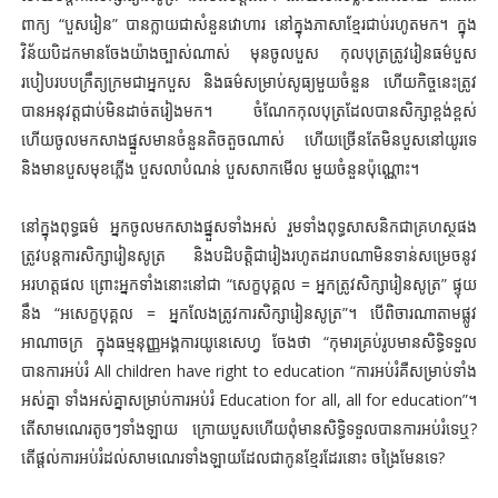
ពាក្យ “បួសរៀន” បានក្លាយជាសំនួនវោហារ នៅក្នុងភាសាខ្មែរជាប់រហូតមក។ ក្នុង
វិន័យបិដកមានចែងយ៉ាងច្បាស់ណាស់ មុនចូលបួស កុលបុត្រត្រូវរៀនធម៌បួស
របៀបរបបក្រឹត្យក្រមជាអ្នកបួស និងធម៌សម្រាប់សូធ្យមួយចំនួន ហើយកិច្ចនេះត្រូវ
បានអនុវត្តជាប់មិនដាច់តរៀងមក។ ចំណែកកុលបុត្រដែលបានសិក្សាខ្ពង់ខ្ពស់
ហើយចូលមកសាងផ្នួសមានចំនួនតិចតួចណាស់ ហើយច្រើនតែមិនបួសនៅយូរទេ
និងមានបួសមុខភ្លើង បួសលាបំណន់ បួសសាកមើល មួយចំនួនប៉ុណ្ណោះ។
នៅក្នុងពុទ្ធធម៌ អ្នកចូលមកសាងផ្នួសទាំងអស់ រួមទាំងពុទ្ធសាសនិកជាគ្រហស្ថផង
ត្រូវបន្តការសិក្សារៀនសូត្រ និងបដិបត្តិជារៀងរហូតដរាបណាមិនទាន់សម្រេចនូវ
អរហត្តផល ព្រោះអ្នកទាំងនោះនៅជា “សេក្ខបុគ្គល = អ្នកត្រូវសិក្សារៀនសូត្រ” ផ្ទុយ
នឹង “អសេក្ខបុគ្គល = អ្នកលែងត្រូវការសិក្សារៀនសូត្រ”។ បើពិចារណាតាមផ្លូវ
អាណាចក្រ ក្នុងធម្មនុញ្ញអង្គការយូនេសេហ្វ ចែងថា “កុមារគ្រប់រូបមានសិទ្ធិទទួល
បានការអប់រំ All children have right to education “ការអប់រំគឺសម្រាប់ទាំង
អស់គ្នា ទាំងអស់គ្នាសម្រាប់ការអប់រំ Education for all, all for education”។
តើសាមណេរតូចៗទាំងឡាយ ក្រោយបួសហើយពុំមានសិទ្ធិទទួលបានការអប់រំទេឬ?
តើផ្តល់ការអប់រំដល់សាមណេរទាំងឡាយដែលជាកូនខ្មែរដែរនោះ ចង្រៃមែនទេ?