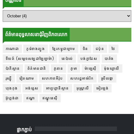
ប័ណ្ណសារ
ព័ត៌មានពុទ្ធសាសនាជុំវិញពិភពលោក
កាណាដា
កូរ៉េខាងត្បូង
ខ្មែរកម្ពុជាក្រោម
ចិន
ជប៉ុន
ថៃ
ទីបេត៍ (សម្ដេចសង្ឃដាឡៃឡាម៉ា)
នេប៉ាល់
បង់ក្លាដែស
បារាំង
ប៉ាគីស្ថាន
ព័ត៌មានជាតិ
ភូតាន
ភូមា
ម៉ាឡេស៊ី
ម៉ុងហ្គោលី
រុស្ស៊ី
វៀតណាម
សហភាពអឺរ៉ុប
សហរដ្ឋអាម៉េរិក
ស្រីលង្កា
ហុងកុង
អង់គ្លេស
អាហ្វហ្គានីស្ថាន
អូស្ត្រាលី
អៀរឡង់
អ៊ូហ្គង់ដា
ឥណ្ឌា
ឥណ្ឌូនេស៊ី
ផ្លាកភ្ជាប់