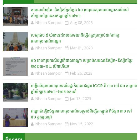
សមណនិស្សិត-និស្សិតខ្មែរចំនួន ៤០ រូបបានទទួលអាហារូបករណ៍ទៅ
សិក្សានៅប្រទេសឥណ្ឌាឆ្នាំ២០២៣
Nhean Sampor
Aug 08, 2023
ហេតុផល ៥ យ៉ាងនេះដែលសមណនិស្សិតគួរប្រញាប់ដាក់ពាក្យ
អាហារូបករណ៍ឥណ្ឌា
Nhean Sampor
Mar 01, 2023
៥០ អាហារូបករណ៍រដ្ឋាភិបាលឥណ្ឌា សម្រាប់សមណនិស្សិត-និស្សិតខ្មែរ
២០២៣-២៤, បើកហើយ!
Nhean Sampor
Feb 26, 2023
បង្កើនចំនួនអាហារូបករណ៍រដ្ឋាភិបាលឥណ្ឌា ICCR ពី ៣០ ទៅ ៥០ សម្រាប់
ឆ្នាំសិក្សា២០២៣-២០២៤តទៅ
Nhean Sampor
Jan 13, 2023
ឥណ្ឌាតំឡើងចំនួនអាហារូបករណ៍សម្រាប់និស្សិតកម្ពុជា ពីចំនួន ៣០ ទៅ
៥០ ក្នុងមួយឆ្នាំ
Nhean Sampor
Nov 15, 2022