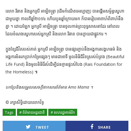
លោក រីឆាត និងអ្នកស្រី អាឡិចន្ទ្រា (ដើមកំណើតអេស្បាញ) បានផ្ដើមសម្ព័ន្ធស្នេហា
ជាមួយគ្នា កាលពីឆ្នាំ២០១៤ ហើយបួនឆ្នាំក្រោយមក ក៏បានរៀបអាពាហ៍ពិពាហ៍នឹង
គ្នា ។ ដោយឡែក អ្នកស្រី អាឡិចន្ទ្រា បានចូលកាន់ព្រះពុទ្ធសាសនាដែរ នៅពេល
ដែលចំណងស្នេហារបស់អ្នកស្រី និងលោក រីឆាត បានក្លាយជាផ្លូវការ ។
ក្នុងខ្សែជីវិតរបស់គាត់ អ្នកស្រី អាឡិចន្ទ្រា បានផ្សារភ្ជាប់នឹងអង្គការសង្គហធម៌ និង
អង្គការមិនរកប្រាក់កម្រៃផ្សេងៗ មានជាអាទិ៍ មូលនិធិជីវិតស្រស់បំព្រង (Beautiful
Life Fund) និងមូលនិធិរ៉ៃស៍ដើម្បីជនគ្មានផ្ទះសំបែង (Rais Foundation for
the Homeless) ៕
បកប្រែនិងសម្រួលសេចក្តីចាកសារព័ត៌មាន Amo Mama ។
© រក្សាសិទ្ធិដោយលោកវិទូ
Tags
# ព័ត៌មានអន្តរជាតិ
# សហរដ្ឋអាម៉េរិក
TWEET
SHARE