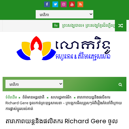
ព្រះសង្ឃបាល៖ ព្រះសង្ឃខ្មែរដ៏ល្បីល្បាញបំផុតដែលបានបកប
ចិន
ទំព័រដើម
ព័ត៌មានអន្តរជាតិ
សហរដ្ឋអាម៉េរិក
តារាភាពយន្តនិងផលិតករ
Richard Gere ចូលកាន់ព្រះពុទ្ធសាសនា – ក្រឡេកមើលត្រួសៗអំពីរឿងរ៉ាវនៅពីក្រោយ
ការផ្លាស់ប្តូររបស់គាត់
តារាភាពយន្តនិងផលិតករ Richard Gere ចូល