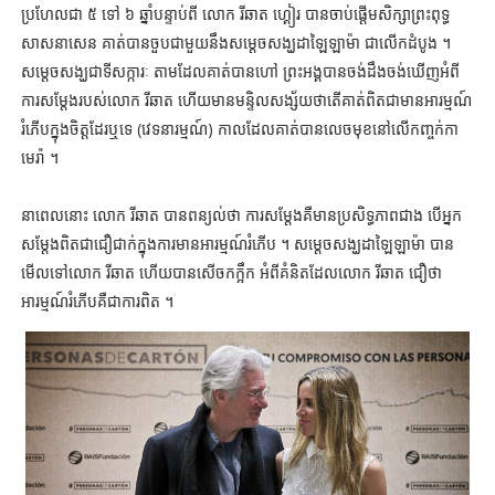
ប្រហែលជា ៥ ទៅ ៦ ឆ្នាំបន្ទាប់ពី លោក រីឆាត ហ្គៀរ បានចាប់ផ្ដើមសិក្សាព្រះពុទ្ធ
សាសនាសេន គាត់បានចួបជាមួយនឹងសម្ដេចសង្ឃដាឡៃឡាម៉ា ជាលើកដំបូង ។
សម្ដេចសង្ឃជាទីសក្ការៈ តាមដែលគាត់បានហៅ ព្រះអង្គបានចង់ដឹងចង់ឃើញអំពី
ការសម្ដែងរបស់លោក រីឆាត ហើយមានមន្ទិលសង្ស័យថាតើគាត់ពិតជាមានអារម្មណ៍
រំភើបក្នុងចិត្តដែរឬទេ (វេទនារម្មណ៍) កាលដែលគាត់បានលេចមុខនៅលើកញ្ចក់កា
មេរ៉ា ។
នាពេលនោះ លោក រីឆាត បានពន្យល់ថា ការសម្ដែងគឺមានប្រសិទ្ធភាពជាង បើអ្នក
សម្ដែងពិតជាជឿជាក់ក្នុងការមានអារម្មណ៍រំភើប ។ សម្ដេចសង្ឃដាឡៃឡាម៉ា បាន
មើលទៅលោក រីឆាត ហើយបានសើចកក្អឹក អំពីគំនិតដែលលោក រីឆាត ជឿថា
អារម្មណ៍រំភើបគឺជាការពិត ។