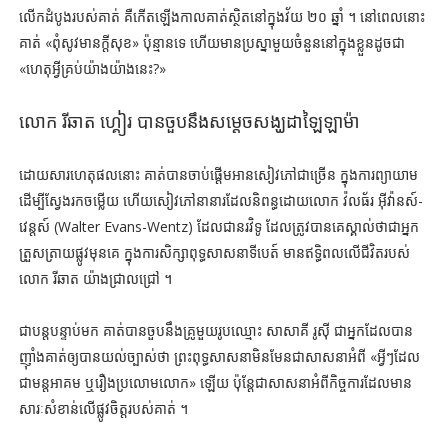
លើកដំបូងរបស់គាត់ គឺកើតឡើងកាលគាត់ស្ថិតនៅក្នុងវ័យ ២០ ឆ្នាំ ។ នៅពេលនោះ
គាត់ «ពុំសូវមានក្តីសុខ» ប៉ុន្មានទេ ហើយមានប្រស្នាមួយចំនួននៅក្នុងខ្លួនដូចជា
«ហេតុអ្វីគ្រប់យ៉ាងយ៉ាងនេះ?»
លោក រីឆាត ហ្គៀរ បានចួបនឹងសម្ដេចសង្ឃដាឡៃឡាម៉ា
ដោយសារហេតុផលនោះ គាត់បានចាប់ផ្ដើមអានសៀវភៅជាច្រើន ក្នុងការព្យាយាម
ដើម្បីស្វែងរកចម្លើយ ហើយសៀវភៅនានារដែលនិពន្ធដោយលោក វ៉លធ័រ អ៊ីវ៉ានស៍-
វេន្តស៍ (Walter Evans-Wentz) ដែលជានរវិទូ ដែលត្រូវបានគេស្គាល់ថាជាអ្នក
ត្រួសត្រាយផ្លូវមុនគេ ក្នុងការសិក្សាពុទ្ធសាសនាទីបេត៍ មានឥទ្ធិពលលើជីវិតរបស់
លោក រីឆាត យ៉ាងជ្រាលជ្រៅ ។
ជាបន្តបន្ទាប់មក គាត់បានចួបនឹងគ្រូមួយរូបឈ្មោះ សាសាគី រូស៊ី ជាអ្នកដែលបាន
ញ៉ាំងគាត់ឲ្យបានយល់ច្បាស់ថា ព្រះពុទ្ធសាសនាមិនមែនជាសាសនាអំពី «អ្វីៗដែល
ជាមន្តអាគម ឬរឿងប្រលោមលោក» ឡើយ ប៉ុន្តែជាសាសនាអំពីកិច្ចការដែលមាន
សារៈសំខាន់លើផ្លូវចិត្តរបស់គាត់ ។