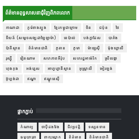
ព័ត៌មានពុទ្ធសាសនាជុំវិញពិភពលោក
កាណាដា
កូរ៉េខាងត្បូង
ខ្មែរកម្ពុជាក្រោម
ចិន
ជប៉ុន
ថៃ
ទីបេត៍ (សម្ដេចសង្ឃដាឡៃឡាម៉ា)
នេប៉ាល់
បង់ក្លាដែស
បារាំង
ប៉ាគីស្ថាន
ព័ត៌មានជាតិ
ភូតាន
ភូមា
ម៉ាឡេស៊ី
ម៉ុងហ្គោលី
រុស្ស៊ី
វៀតណាម
សហភាពអឺរ៉ុប
សហរដ្ឋអាម៉េរិក
ស្រីលង្កា
ហុងកុង
អង់គ្លេស
អាហ្វហ្គានីស្ថាន
អូស្ត្រាលី
អៀរឡង់
អ៊ូហ្គង់ដា
ឥណ្ឌា
ឥណ្ឌូនេស៊ី
ផ្លាកភ្ជាប់
កំណាព្យ
ចាប៉ីដងវែង
ជីវប្រវត្តិ
ទស្សនទាន
ធម្មយាត្រា
ពាក្យស្លោក
ព័ត៌មាន
ព័ត៌មានជាតិ