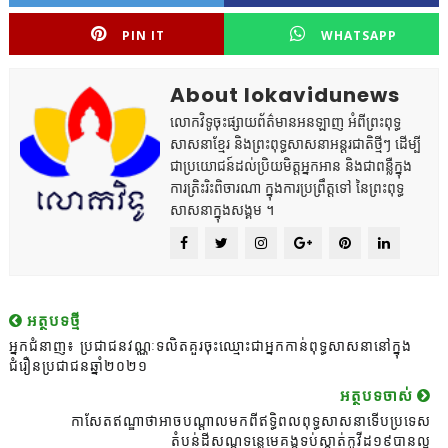
PIN IT
WHATSAPP
About lokavidunews
លោកវិទូចុះផ្សាយព័ត៌មានអនឡាញ អំពីព្រះពុទ្ធ
សាសនាខ្មែរ និងព្រះពុទ្ធសាសនាអន្តរជាតិថ្មីៗ ដើម្បី
ជាប្រយោជន៍ដល់ប្រិយមិត្តអ្នកអាន និងជាពន្លឺក្នុង
ការត្រិះរិះពិចារណា ក្នុងការប្រព្រឹត្តទៅ នៃព្រះពុទ្ធ
សាសនាក្នុងសង្គម ។
អត្ថបទថ្មី
អ្នកជំនាញ៖ ប្រជាជនវណ្ណៈទលិតគួរចុះឈ្មោះជាអ្នកកាន់ពុទ្ធសាសនានៅក្នុង
ជំរឿនប្រជាជនឆ្នាំ២០២១
អត្ថបទចាស់
កាសែតឥណ្ឌាថាអាចបណ្ដាលមកពីឥទ្ធិពលពុទ្ធសាសនាទើបប្រទេស
តំបន់ដីសណ្តទន្លេមេគង្គទប់ស្កាត់កូវីដ១៩បានល្អ