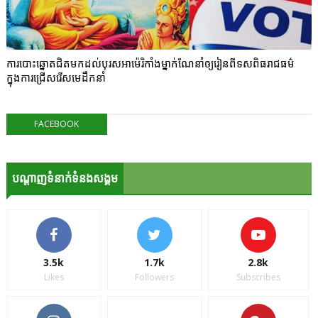
ការបោះឆ្នោតជិតមកដល់បុរសអាម៉េរិកាំងម្នាក់ណែនាំឲ្យរៀនពីទសពិធរាជធម៌
ក្នុងការជ្រើសរើសមេដឹកនាំ
FACEBOOK
បណ្ដាញទំនាក់ទំនងសង្គម
3.5k
1.7k
2.8k
Likes
Followers
Subscribes