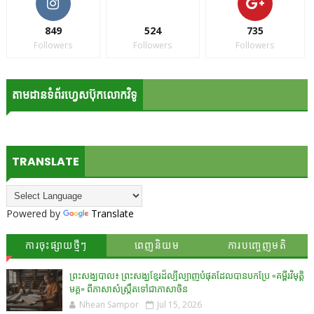
849
524
735
Followers
Followers
Followers
តាមដានទំព័រហ្វេសប៊ុកលោកវិទូ
TRANSLATE
Powered by
Translate
ការចុះផ្សាយថ្មីៗ
ពេញនិយម
ការបញ្ចេញមតិ
ព្រះសង្ឃបាល៖ ព្រះសង្ឃខ្មែរដ៏ល្បីល្បាញបំផុតដែលបានបកប្រែ «គម្ពីរវិមុត្តិ
មគ្គ» ពីភាសាសំស្រ្កឹតទៅជាភាសាចិន
Nhean Sampor
Jul 15, 2026