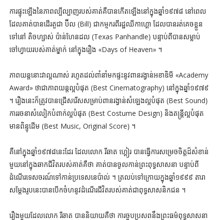
ការផ្ទុះឡើងនៃភាពល្បីល្បាញរបស់គាត់គឺបានកើតឡើងនៅក្នុងឆ្នាំ១៩៧៨ នៅពេល
ដែលគាត់បានដើរតួជា ប៊ីល (Bill) ជាកម្មករពីរដ្ឋឈីកាហ្គោ ដែលបានរត់គេចខ្លួន
ទៅនៅ តិចហ្សាស់ ប៉ាន់ហែនដល (Texas Panhandle) បន្ទាប់ពីបានសម្លាប់
ចៅហ្វាយរបស់គាត់ម្នាក់ នៅក្នុងរឿង «Days of Heaven» ។
ភាពយន្តនោះវាល្អណាស់ រហូតដល់ពាំនាំមកផ្ទះនូវពានរង្វាន់អខាឌិមី «Academy
Award» ថាជាភាពយន្តល្អបំផុត (Best Cinematography) នៅក្នុងឆ្នាំ១៩៧៩
។ រឿងនេះក៏ត្រូវបានជ្រើសរើសសម្រាប់ពានរង្វាន់សំឡេងល្អបំផុត (Best Sound)
ការរចនាសំលៀកបំពាក់ល្អបំផុត (Best Costume Design) និងតន្ត្រីល្អបំផុត
មានពិន្ទុដើម (Best Music, Original Score) ។
គឺនៅក្នុងឆ្នាំ១៩៧៨នេះដែរ ដែលលោក រីឆាត ហ្គៀរ បានធ្វើការសម្រេចចិត្តដ៏សំខាន់
មួយនៅក្នុងឆាកជីវិតរបស់គាត់គឺថា គាត់បានចូលកាន់ព្រះពុទ្ធសាសនា បន្ទាប់ពី
ដំណើរទេសចរណ៍ទៅកាន់ប្រទេសនេប៉ាល់ ។ ត្រលប់ទៅក្រោយក្នុងឆ្នាំ១៩៩៩ តារា
សម្ដែងរូបនេះបានបើកចំហនូវដំណើរជីវិតរបស់គាត់ជាពុទ្ធសាសនិកជន ។
រឿងមួយដែលលោក រីឆាត បាននិយាយគឺថា ការចួបប្រសពនឹងព្រះធម៌ពុទ្ធសាសនា