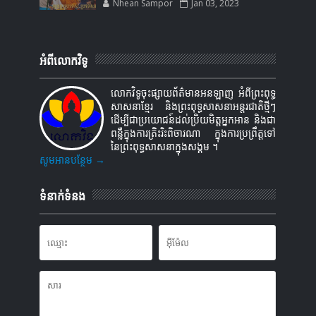
Nhean Sampor
Jan 03, 2023
អំពីលោកវិទូ
លោកវិទូចុះផ្សាយព័ត៌មានអនឡាញ អំពីព្រះពុទ្ធ
សាសនាខ្មែរ និងព្រះពុទ្ធសាសនាអន្តរជាតិថ្មីៗ
ដើម្បីជាប្រយោជន៍ដល់ប្រិយមិត្តអ្នកអាន និងជា
ពន្លឺក្នុងការត្រិះរិះពិចារណា ក្នុងការប្រព្រឹត្តទៅ
នៃព្រះពុទ្ធសាសនាក្នុងសង្គម ។
សូមអានបន្ថែម →
ទំនាក់ទំនង