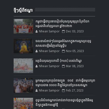
ថ្មីៗស្តីពីឥណ្ឌា
កម្ពុជាធ្វើជាប្រធានរៀបចំបុណ្យសូធ្យព្រះត្រៃបិដក
អន្តរជាតិនៅពុទ្ធគយា ឆ្នាំ២០២៣
Nhean Sampor
Dec 03, 2023
ចលនាសំខាន់ៗដែលរួមចំណែកក្នុងការស្ដារព្រះពុទ្ធ
សាសនាឡើងវិញនៅជម្ពូទ្វីប
Nhean Sampor
Nov 05, 2023
អត្ថន័យបុណ្យហោលី (Holi) របស់ហិណ្ឌូ
Nhean Sampor
Mar 08, 2023
អ្នកធម្មយាត្រាកូរ៉េខាងត្បូង ១០៨ នាក់ធ្វើធម្មយាត្រា
ចម្ងាយជាង ១១០០ គីឡូម៉ែត្រនៅប្រទេសឥណ្ឌា
Nhean Sampor
Feb 27, 2023
ពុទ្ធបរិស័ទឥណ្ឌារាប់ពាន់នាក់បានជួបជុំគ្នាក្នុងពិធីធម្ម
ទីក្សាក្នុងឱកាសឆ្នាំថ្មី