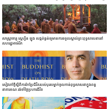
សាស្ត្រាចារ្យ ស្តេហ្វិន ឡុង សង្កត់ធ្ងន់ឲ្យមានការទទួលស្គាល់ព្រះពុទ្ធសាសនានៅ
សហរដ្ឋអាម៉េរិក
សៀវភៅថ្មីស្ដីពីការកែប្រែជីវិតរបស់បុរសម្នាក់ចូលកាន់ពុទ្ធសាសនាក្នុងពន្ធ
នាគារខណៈរង់ចាំថ្ងៃប្រហារជីវិត