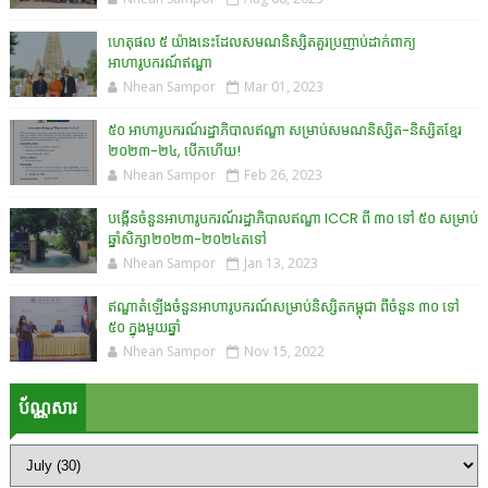
ហេតុផល ៥ យ៉ាងនេះដែលសមណនិស្សិតគួរប្រញាប់ដាក់ពាក្យ
អាហារូបករណ៍ឥណ្ឌា
Nhean Sampor
Mar 01, 2023
៥០ អាហារូបករណ៍រដ្ឋាភិបាលឥណ្ឌា សម្រាប់សមណនិស្សិត-និស្សិតខ្មែរ
២០២៣-២៤, បើកហើយ!
Nhean Sampor
Feb 26, 2023
បង្កើនចំនួនអាហារូបករណ៍រដ្ឋាភិបាលឥណ្ឌា ICCR ពី ៣០ ទៅ ៥០ សម្រាប់
ឆ្នាំសិក្សា២០២៣-២០២៤តទៅ
Nhean Sampor
Jan 13, 2023
ឥណ្ឌាតំឡើងចំនួនអាហារូបករណ៍សម្រាប់និស្សិតកម្ពុជា ពីចំនួន ៣០ ទៅ
៥០ ក្នុងមួយឆ្នាំ
Nhean Sampor
Nov 15, 2022
ប័ណ្ណសារ