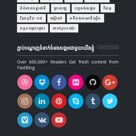
ព័ត៌មានអន្តរជាតិ
ព្រះសង្ឃ
វប្បធម៌សង្គម
វីដេអូ
វីរុសកូវីដ-១៩
សៀវភៅ
អតីតសមណនិស្សិត
អត្ថបទស្រាវជ្រាវ
អាហារូបករណ៍
ភ្ជាប់បណ្ដាញទំនាក់ទំនងសង្គមជាមួយយើងខ្ញុំ
Over 600,000+ Readers Get fresh content from
FastBlog