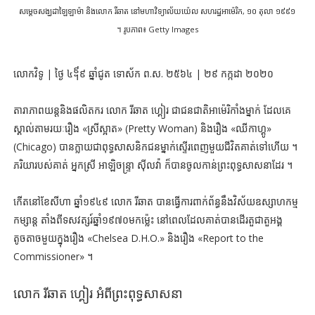
សម្ដេចសង្ឃដាឡៃឡាម៉ា និងលោក រីឆាត នៅមហាវិទ្យាល័យយ៉េល សហរដ្ឋអាម៉េរិក, ១០ តុលា ១៩៩១
។ រូបភាព៖ Getty Images
លោកវិទូ | ថ្ងៃ ៤᧩៩ ឆ្នាំជូត ទោស័ក ព.ស. ២៥៦៤ | ២៩ កក្កដា ២០២០
តារាភាពយន្តនិងផលិតករ លោក រីឆាត ហ្គៀរ ជាជនជាតិអាម៉េរិកាំងម្នាក់ ដែលគេ
ស្គាល់តាមរយៈរឿង «ស្រីស្អាត» (Pretty Woman) និងរឿង «ឈីកាហ្គូ»
(Chicago) បានក្លាយជាពុទ្ធសាសនិកជនម្នាក់ស្ទើរពេញមួយជីវិតគាត់ទៅហើយ ។
ភរិយារបស់គាត់ អ្នកស្រី អាឡិចន្ទ្រា ស៊ីលវ៉ា ក៏បានចូលកាន់ព្រះពុទ្ធសាសនាដែរ ។
កើតនៅខែសីហា ឆ្នាំ១៩៤៩ លោក រីឆាត បានធ្វើការពាក់ព័ន្ធនឹងវិស័យឧស្សាហកម្ម
កម្សាន្ត តាំងពីទសវត្សរ៍ឆ្នាំ១៩៧០មកម៉្លេះ នៅពេលដែលគាត់បានដើរតួជាតួអង្គ
តូចតាចមួយក្នុងរឿង «Chelsea D.H.O.» និងរឿង «Report to the
Commissioner» ។
លោក រីឆាត ហ្គៀរ អំពីព្រះពុទ្ធសាសនា