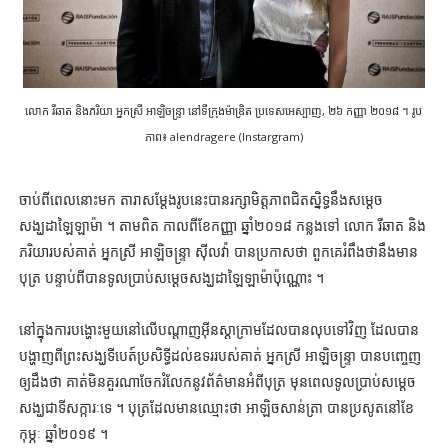
លោក រីឆាត និងភរិយា អ្នកស្រី អាឡិចន្ទ្រា នៅទីក្រុងម៉ាឌ្រិត ប្រទេសអេស្បាញ, ២៦ កញ្ញា ២០១៨ ។ រូប
ភាព៖ alendragere (Instargram)
ចាប់ពីពេលនោះមក តារាសម្ដែងរូបនេះបានរក្សាមិត្តភាពជិតស្និទ្ធនឹងសម្ដេច
សង្ឃដាឡៃឡាម៉ា ។ តាមពិត កាលពីខែកញ្ញា ឆ្នាំ២០១៨ កន្លងទៅ លោក រីឆាត និង
ភរិយារបស់គាត់ អ្នកស្រី អាឡិចន្ទ្រា ស៊ីលវ៉ា បានប្រកាសថា ពួកគេរំពឹងថានឹងមាន
បុត្រ បន្ទាប់ពីបានទូលប្រាប់សម្ដេចសង្ឃដាឡៃឡាម៉ាប៉ុណ្ណោះ ។
នៅក្នុងការបង្ហោះមួយនៅលើបណ្ដាញអ៊ីនស្តាក្រាមដែលបានលុបទៅវិញ ដែលបាន
បង្ហាញពីព្រះសង្ឃទីបេត៍ប្រសិទ្ធីដល់ឧទររបស់គាត់ អ្នកស្រី អាឡិចន្ទ្រា បានបញ្ចេញ
ឲ្យដឹងថា គាត់មិនគួរណាចែករំលែកនូវព័ត៌មានអំពីបុត្រ មុនពេលទូលប្រាប់សម្ដេច
សង្ឃជាទីសក្ការៈទេ ។ បុត្រដែលមានឈ្មោះថា អាឡិចសាន់ត្រា បានប្រសូតនៅខែ
កុម្ភៈ ឆ្នាំ២០១៩ ។