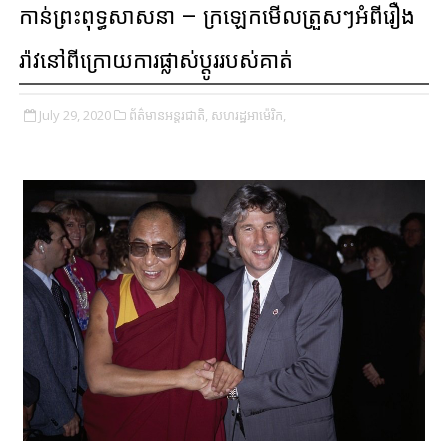
កាន់ព្រះពុទ្ធសាសនា – ក្រឡេកមើលត្រួសៗអំពីរឿង
រ៉ាវនៅពីក្រោយការផ្លាស់ប្តូររបស់គាត់
July 29, 2020
ព័ត៌មានអន្តរជាតិ,
សហរដ្ឋអាម៉េរិក,