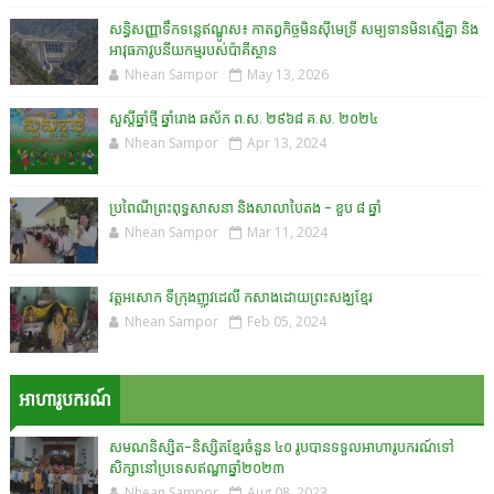
សន្ធិសញ្ញាទឹកទន្លេឥណ្ឌូស៖ កាតព្វកិច្ចមិនស៊ីមេទ្រី សម្បទានមិនស្មើគ្នា និង
អាវុធភាវូបនីយកម្មរបស់ប៉ាគីស្ថាន​
Nhean Sampor
May 13, 2026
សួស្តីឆ្នាំថ្មី ឆ្នាំរោង ឆស័ក ព.ស. ២៩៦៨ គ.ស. ២០២៤
Nhean Sampor
Apr 13, 2024
ប្រពៃណីព្រះពុទ្ធសាសនា និងសាលាបៃតង - ខួប ៨ ឆ្នាំ
Nhean Sampor
Mar 11, 2024
វត្តអសោក ទីក្រុងញូវដេលី កសាងដោយព្រះសង្ឃខ្មែរ
Nhean Sampor
Feb 05, 2024
អាហារូបករណ៍
សមណនិស្សិត-និស្សិតខ្មែរចំនួន ៤០ រូបបានទទួលអាហារូបករណ៍ទៅ
សិក្សានៅប្រទេសឥណ្ឌាឆ្នាំ២០២៣
Nhean Sampor
Aug 08, 2023