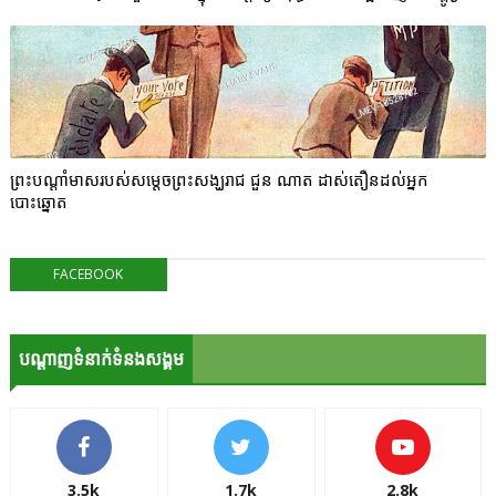
ព្រះបណ្ដាំមាសរបស់សម្ដេចព្រះសង្ឃរាជ ជួន ណាត ដាស់តឿនដល់អ្នក
បោះឆ្នោត
FACEBOOK
បណ្ដាញទំនាក់ទំនងសង្គម
3.5k
1.7k
2.8k