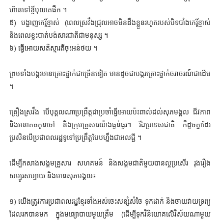
ហ៊ានទៅខ្ចីបុលគេផឹក ។
៥) បង្ហាញកេរ្តិ៍ខ្មាស់ (ពេលស្រវឹងជ្រុលអាចមិនដឹងខ្លួនរហូតរបស់បិទបាំងកេរ្តិ៍ខ្មាស់
និងពេលខ្លះបាត់បង់សារជាតិជាមនុស្ស ។
៦) ធ្វើអោយសតិស្មារតីចុះអន់ថយ ។
ព្រមទាំងបង្ករមានគ្រោះថ្នាក់ជាច្រើនទៀត មានដូចជាបង្ករគ្រោះថ្នាក់ចរាចរណ៍ជាដើម
។
គ្រឿងស្រវឹង បើបុគ្គលណាប្រព្រឹត្តជាប្រចាំធ្វើអោយប៉ះពាល់ដល់សុភមង្គល ជីវភាព
និងអនាគតកូនចៅ និងក្រុមគ្រួសារយ៉ាងធ្ងន់ធ្ងរ។ រីឯប្រទេសជាតិ ក៏ដូចគ្នាដែរ
ប្រសិនបើប្រជាពលរដ្ឋទូទៅប្រព្រឹត្តបែបហ្នឹងជាអលជ្ជី ។
ដើម្បីកសាងសង្គមគ្រួសារ សហគមន៍ និងសង្គមជាតិមួយបានល្អប្រសើរ រុងរឿង
សម្បូរសប្បាយ និងមានសុភមង្គល៖
១) យើងត្រូវការប្រជាពលរដ្ឋខ្មែរទាំងអស់ចេះសន្សំសំចៃ ទុកដាក់ និងចាយវាយទ្រព្យ
ដែលរកបានមក ក្នុងមធ្យោបាយមួយត្រឹម (ដើម្បីទុកវិនិយោគលើវិស័យណាមួយ