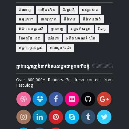
កំណាព្យ
ចាប៉ីដងវែង
ជីវប្រវត្តិ
ទស្សនទាន
ធម្មយាត្រា
ពាក្យស្លោក
ព័ត៌មាន
ព័ត៌មានជាតិ
ព័ត៌មានអន្តរជាតិ
ព្រះសង្ឃ
វប្បធម៌សង្គម
វីដេអូ
វីរុសកូវីដ-១៩
សៀវភៅ
អតីតសមណនិស្សិត
អត្ថបទស្រាវជ្រាវ
អាហារូបករណ៍
ភ្ជាប់បណ្ដាញទំនាក់ទំនងសង្គមជាមួយយើងខ្ញុំ
Over 600,000+ Readers Get fresh content from
FastBlog