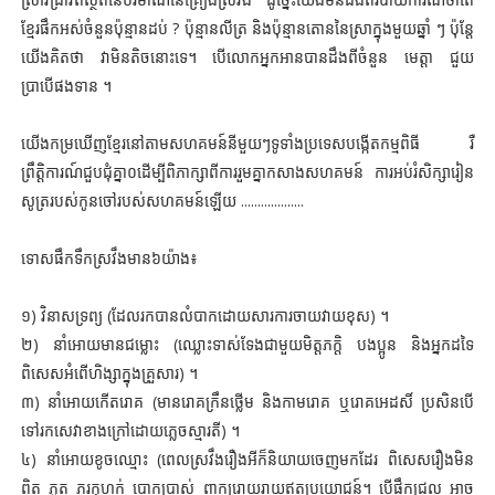
ខ្មែរផឹកអស់ចំនួនប៉ុន្មានដប់ ? ប៉ុន្មានលីត្រ និងប៉ុន្មានតោននៃស្រាក្នុងមួយឆ្នាំ ៗ ប៉ុន្តែ
យើងគិតថា វាមិនតិចនោះទេ។ បើលោកអ្នកអានបានដឹងពីចំនួន មេត្តា ជួយ
ប្រាបើផងទាន ។
យើងកម្រឃើញខ្មែរនៅតាមសហគមន៍នីមួយៗទូទាំងប្រទេសបង្កើតកម្មពិធី រឺ
ព្រឹត្តិការណ៍ជួបជុំគ្នា០ដើម្បីពិភាក្សាពីការរួមគ្នាកសាងសហគមន៍ ការអប់រំសិក្សារៀន
សូត្ររបស់កូនចៅរបស់សហគមន៍ឡើយ ...................
ទោសផឹកទឹកស្រវឹងមាន៦យ៉ាង៖
១) វិនាសទ្រព្យ (ដែលរកបានលំបាកដោយសារការចាយវាយខុស) ។
២) នាំអោយមានជម្លោះ (ឈ្លោះទាស់ទែងជាមួយមិត្តភក្តិ បងប្អូន និងអ្នកដទៃ
ពិសេសអំពើហិង្សាក្នុងគ្រួសារ) ។
៣) នាំអោយកើតរោគ (មានរោគក្រឹនថ្លើម និងកាមរោគ ឬរោគអេដសិ៍ ប្រសិនបើ
ទៅរកសេវាខាងក្រៅដោយភ្លេចស្មារតី) ។
៤) នាំអោយខូចឈ្មោះ (ពេលស្រវឹងរឿងអីក៏និយាយចេញមកដែរ ពិសេសរឿងមិន
ពិត ភូត ភរកុហក់ បោកប្រាស់ ពាក្យរោយរាយឥតប្រយោជន៍។ បើផឹកជ្រុល អាច