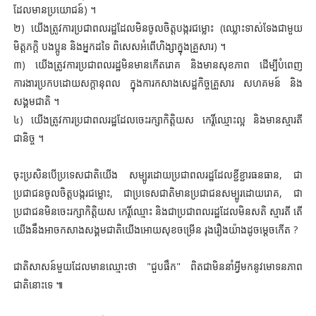
ដែលមានប្រយោជន៍) ។
២) យើងត្រូវការប្រជាពលរដ្ឋដែលមិនចូលចិត្តបង្ករជម្លោះ (ឈ្លោះទាស់ទែងជាមួយ
មិត្តភក្តិ បងប្អូន និងអ្នកដទៃ ពិសេសអំពើហិង្សាក្នុងគ្រួសារ) ។
៣) យើងត្រូវការប្រជាពលរដ្ឋមិនមានកើតរោគ និងមានសុខភាព ដើម្បីបំពេញ
ការងារប្រកបដោយសក្តានុពល ក្នុងការកសាងសេដ្ឋកិច្ចគ្រួសារ សហគមន៍ និង
សង្គមជាតិ ។
៤) យើងត្រូវការប្រជាពលរដ្ឋដែលចេះរក្សាកិត្តិយស កេរ្តិ៍ឈ្មោះល្អ និងមានស្មារតី
ជានិច្ច ។
ចុះប្រសិនបើប្រទេសជាតិយើង សម្បូរដោយប្រជាពលរដ្ឋដែលខ្ជីខ្ជារធនធាន, ជា
ប្រជាជនចូលចិត្តបង្ករជម្លោះ, ជាប្រទេសជាតិមានប្រជាជនសម្បូរដោយរោគ, ជា
ប្រជាជនមិនចេះរក្សាកិត្តិយស កេរ្តិ៍ឈ្មោះ និងជាប្រជាពលរដ្ឋដែលមិនសតិ ស្មារតី តើ
យើងនឹងអាចកសាងសង្គមជាតិយើងអោយសុខចម្រើន រុងរឿងយ៉ាងដូចម្តេចកើត ?
ជាតិសាសន៍មួយដែលមានឈ្មោះថា "ជួបផឹក" ពិតជាមិននាំអ្វីមកនូវមោទនភាព
ជាតិនោះទេ ៕