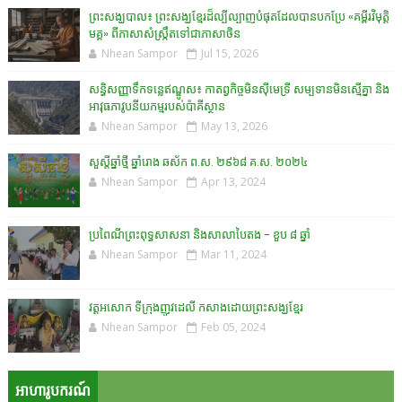
ព្រះសង្ឃបាល៖ ព្រះសង្ឃខ្មែរដ៏ល្បីល្បាញបំផុតដែលបានបកប្រែ «គម្ពីរវិមុត្តិ
មគ្គ» ពីភាសាសំស្រ្កឹតទៅជាភាសាចិន
Nhean Sampor
Jul 15, 2026
សន្ធិសញ្ញាទឹកទន្លេឥណ្ឌូស៖ កាតព្វកិច្ចមិនស៊ីមេទ្រី សម្បទានមិនស្មើគ្នា និង
អាវុធភាវូបនីយកម្មរបស់ប៉ាគីស្ថាន​
Nhean Sampor
May 13, 2026
សួស្តីឆ្នាំថ្មី ឆ្នាំរោង ឆស័ក ព.ស. ២៩៦៨ គ.ស. ២០២៤
Nhean Sampor
Apr 13, 2024
ប្រពៃណីព្រះពុទ្ធសាសនា និងសាលាបៃតង - ខួប ៨ ឆ្នាំ
Nhean Sampor
Mar 11, 2024
វត្តអសោក ទីក្រុងញូវដេលី កសាងដោយព្រះសង្ឃខ្មែរ
Nhean Sampor
Feb 05, 2024
អាហារូបករណ៍