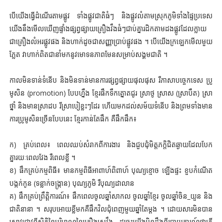
បើយើងធ្វើដំណើរតាមផ្លូវ ទាំងផ្លូវជាតិធំៗ និងផ្លូវលំតាមស្រុកភូមិទាំងផ្ទៃប្រទេស
យើងនឹងមើលឃើញផ្ទាំងផ្សព្វផ្សាយគ្រឿងវឹងធំៗជាប់គ្នារដិកតាមដងផ្លូវដែលក្លាយ
ជាគ្រឿងលំអរផ្លូវផង និងហាក់ដូចជាសញ្ញាប្រាប់ផ្លូវផង ។ បើយើងក្រឡេកមើលមួយ
ភ្លែត វាហាក់ពិតជានាំមកនូវមោទនភាពមែនសម្រាប់សង្គមជាតិ ។
កាលមិនទាន់ទំនើប និងមិនទាន់មានការផ្សព្វផ្សាយផុលផុស រឺភាសាបច្ចេកទេស ប្រូ
មូសិន (promotion) បែបហ្នឹង ខ្មែរផឹកទឹកត្នោតជូរ ស្រាថូ ស្រាស (ស្រាបឹត) ស្រា
ថ្នាំ និងមានស្រាដប រីស្រាបៀខ្លះៗដែរ ហើយមកដល់សម័យទំនើប និងព្រមទាំងមាន
ការប្រូមូសិនច្រើនបែបនេះ ខ្មែរកាន់តែផឹក គឺផឹកផឹក៖
ក) គ្រប់ពេល៖ ពេលឈប់សំរាកពីការងារ និងជួបជុំមិត្តភក្តិជិតឆ្ងាយដែលបែក
គ្នារយៈពេលវែង រឺពេលខ្លី ។
ខ) ផឹកគ្រប់កម្មពិធី៖ មានកម្មពិធីអាពាហ៍ពិពាហ៍ បុណ្យខ្មោច ឡើងផ្ទះ ខួបកំណើត
បង្កក់កូន (ទន្លាក់ចង្រ្កាន) បុណ្យភូមិ រឺបុណ្យដាលាន
គ) ផឹកគ្រប់ព្រឹត្តិការណ៍៖ ផឹកពេលចូលឆ្នាំសាកល ចូលឆ្នាំខ្មែរ ចូលឆ្នាំចិន_យួន និង
ជាតិនានា ។ សរុបអោយខ្លីមកគឺផឹកវិលជុំពេញមួយឆ្នាំតែម្តង ។ ដោយសារមិនបាន
ស្រាវជ្រាវពីស្ថិតិនៃបរិមាណនៃគ្រឿងស្រវឹង ដូច្នេះយើងមិនដឹងពីរបាយការណ៍ថាតើ