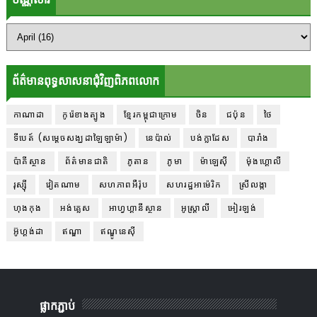
ព័ត៌មានពុទ្ធសាសនាជុំវិញពិភពលោក
កាណាដា
កូរ៉េខាងត្បូង
ខ្មែរកម្ពុជាក្រោម
ចិន
ជប៉ុន
ថៃ
ទីបេត៍ (សម្ដេចសង្ឃដាឡៃឡាម៉ា)
នេប៉ាល់
បង់ក្លាដែស
បារាំង
ប៉ាគីស្ថាន
ព័ត៌មានជាតិ
ភូតាន
ភូមា
ម៉ាឡេស៊ី
ម៉ុងហ្គោលី
រុស្ស៊ី
វៀតណាម
សហភាពអឺរ៉ុប
សហរដ្ឋអាម៉េរិក
ស្រីលង្កា
ហុងកុង
អង់គ្លេស
អាហ្វហ្គានីស្ថាន
អូស្ត្រាលី
អៀរឡង់
អ៊ូហ្គង់ដា
ឥណ្ឌា
ឥណ្ឌូនេស៊ី
ផ្លាកភ្ជាប់