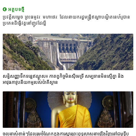
អត្ថបទថ្មី
ប្រវត្តិសម្ដេច ព្រះធម្មវរៈ មហាថេរៈ ដែលនាយករដ្ឋមន្ត្រីឥណ្ឌាបណ្ឌិតនេហ៍រូបាន
ប្រគេនដីធ្វើវត្តនៅញូវដែល្លី
សន្ធិសញ្ញាទឹកទន្លេឥណ្ឌូស៖ កាតព្វកិច្ចមិនស៊ីមេទ្រី សម្បទានមិនស្មើគ្នា និង
អាវុធភាវូបនីយកម្មរបស់ប៉ាគីស្ថាន​
ចលនាសំខាន់ៗដែលរួមចំណែកក្នុងការស្ដារព្រះពុទ្ធសាសនាឡើងវិញនៅជម្ពូទ្វីប