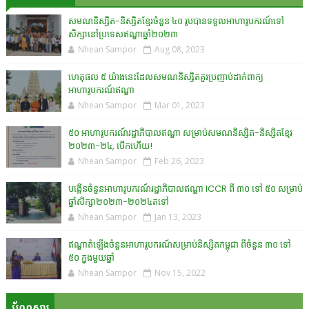
សមណនិស្សិត-និស្សិតខ្មែរចំនួន ៤០ រូបបានទទួលអាហារូបករណ៍ទៅ
សិក្សានៅប្រទេសឥណ្ឌាឆ្នាំ២០២៣
Nhean Sampor
Aug 08, 2023
ហេតុផល ៥ យ៉ាងនេះដែលសមណនិស្សិតគួរប្រញាប់ដាក់ពាក្យ
អាហារូបករណ៍ឥណ្ឌា
Nhean Sampor
Mar 01, 2023
៥០ អាហារូបករណ៍រដ្ឋាភិបាលឥណ្ឌា សម្រាប់សមណនិស្សិត-និស្សិតខ្មែរ
២០២៣-២៤, បើកហើយ!
Nhean Sampor
Feb 26, 2023
បង្កើនចំនួនអាហារូបករណ៍រដ្ឋាភិបាលឥណ្ឌា ICCR ពី ៣០ ទៅ ៥០ សម្រាប់
ឆ្នាំសិក្សា២០២៣-២០២៤តទៅ
Nhean Sampor
Jan 13, 2023
ឥណ្ឌាតំឡើងចំនួនអាហារូបករណ៍សម្រាប់និស្សិតកម្ពុជា ពីចំនួន ៣០ ទៅ
៥០ ក្នុងមួយឆ្នាំ
Nhean Sampor
Nov 15, 2022
ប័ណ្ណសារ