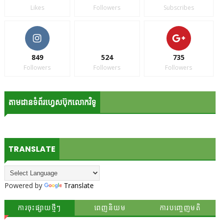
Likes
Followers
Subscribes
849
524
735
Followers
Followers
Followers
តាមដានទំព័រហ្វេសប៊ុកលោកវិទូ
TRANSLATE
Powered by
Translate
ការចុះផ្សាយថ្មីៗ
ពេញនិយម
ការបញ្ចេញមតិ