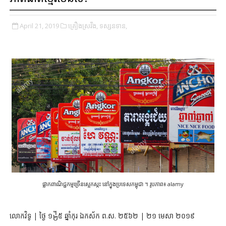
April 21, 2019
គ្រឿងស្រវឹង,
ទស្សនទាន,
ផ្លាកពាណិជ្ជកម្មច្រើនស្អេកស្កះ នៅក្នុងប្រទេសកម្ពុជា ។ រូបភាព៖ alamy
លោកវិទូ | ថ្ងៃ ១᧲៥ ឆ្នាំកុរ ឯកស័ក ព.ស. ២៥៦២ | ២១ មេសា ២០១៩