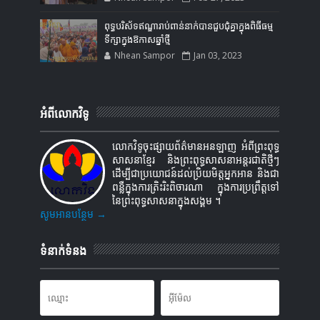
ពុទ្ធបរិស័ទឥណ្ឌារាប់ពាន់នាក់បានជួបជុំគ្នាក្នុងពិធីធម្ម
ទីក្សាក្នុងឱកាសឆ្នាំថ្មី
Nhean Sampor
Jan 03, 2023
អំពីលោកវិទូ
លោកវិទូចុះផ្សាយព័ត៌មានអនឡាញ អំពីព្រះពុទ្ធ
សាសនាខ្មែរ និងព្រះពុទ្ធសាសនាអន្តរជាតិថ្មីៗ
ដើម្បីជាប្រយោជន៍ដល់ប្រិយមិត្តអ្នកអាន និងជា
ពន្លឺក្នុងការត្រិះរិះពិចារណា ក្នុងការប្រព្រឹត្តទៅ
នៃព្រះពុទ្ធសាសនាក្នុងសង្គម ។
សូមអានបន្ថែម →
ទំនាក់ទំនង