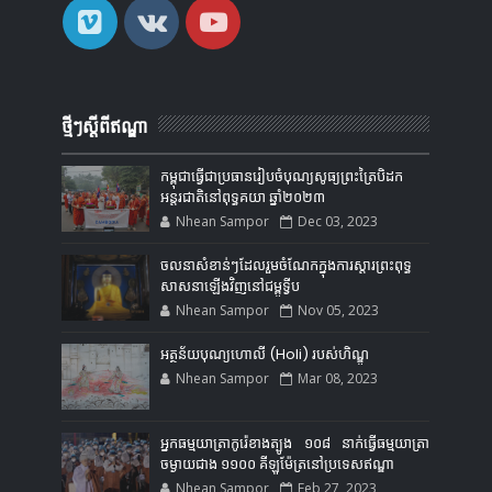
ថ្មីៗស្តីពីឥណ្ឌា
កម្ពុជាធ្វើជាប្រធានរៀបចំបុណ្យសូធ្យព្រះត្រៃបិដក
អន្តរជាតិនៅពុទ្ធគយា ឆ្នាំ២០២៣
Nhean Sampor
Dec 03, 2023
ចលនាសំខាន់ៗដែលរួមចំណែកក្នុងការស្ដារព្រះពុទ្ធ
សាសនាឡើងវិញនៅជម្ពូទ្វីប
Nhean Sampor
Nov 05, 2023
អត្ថន័យបុណ្យហោលី (Holi) របស់ហិណ្ឌូ
Nhean Sampor
Mar 08, 2023
អ្នកធម្មយាត្រាកូរ៉េខាងត្បូង ១០៨ នាក់ធ្វើធម្មយាត្រា
ចម្ងាយជាង ១១០០ គីឡូម៉ែត្រនៅប្រទេសឥណ្ឌា
Nhean Sampor
Feb 27, 2023