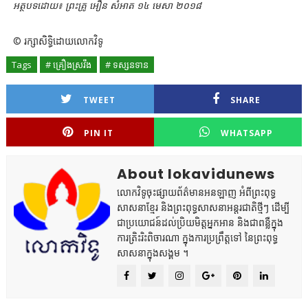
អត្ថបទដោយ៖ ព្រះគ្រូ អឿន សំអាត ១៤ មេសា ២០១៨
© រក្សាសិទ្ធិដោយលោកវិទូ
Tags
# គ្រឿងស្រវឹង
# ទស្សនទាន
TWEET
SHARE
PIN IT
WHATSAPP
About lokavidunews
លោកវិទូចុះផ្សាយព័ត៌មានអនឡាញ អំពីព្រះពុទ្ធ
សាសនាខ្មែរ និងព្រះពុទ្ធសាសនាអន្តរជាតិថ្មីៗ ដើម្បី
ជាប្រយោជន៍ដល់ប្រិយមិត្តអ្នកអាន និងជាពន្លឺក្នុង
ការត្រិះរិះពិចារណា ក្នុងការប្រព្រឹត្តទៅ នៃព្រះពុទ្ធ
សាសនាក្នុងសង្គម ។