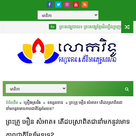
ព្រះសង្ឃបាល៖ ព្រះសង្ឃខ្មែរដ៏ល្បីល្បាញបំផុតដែលបានបកប្រ
ចិន
ទំព័រដើម
គ្រឿងស្រវឹង
ទស្សនទាន
ព្រះគ្រូ អឿន សំអាត៖ តើដបស្រាពិតជា
នាំមកនូវមោទភាពជាតិខ្មែរមែនទេ?
ព្រះគ្រូ អឿន សំអាត៖ តើដបស្រាពិតជានាំមកនូវមោទ
ភាពជាតិខ្មែរមែនទេ?