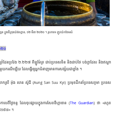
្វេដាហ្គន ក្នុងទីក្រុងយ៉ង់ហ្គោន, ១២ មីនា ២០២០ ។ រូបភាព៖ ញូវយ៉កថែមស៍
២០២០
្រំដែនប្រវែង ២.២២៧ គីឡូម៉ែត្រ ជាប់ប្រទេសចិន និងជាប់ថៃ បង់ក្លាដែស និងឥណ្ឌា
ីតែមួយករណីឡើយ ដែលធ្វើឲ្យអ្នកជំនាញមានការសង្ស័យជាខ្លាំង ។
ោកស្រី អ៊ុង សាន ស៊ូជី (Aung San Suu Kyi) ប្រមុខដឹកនាំប្រទេសភូមា ប្រទេស
កាលពីថ្ងៃចន្ទ ដែលចុះផ្សាយក្នុងការសែតឌឺហ្កាឌាន (
The Guardian
) ថា «រហូត
ីដ១៩ទេ» ។