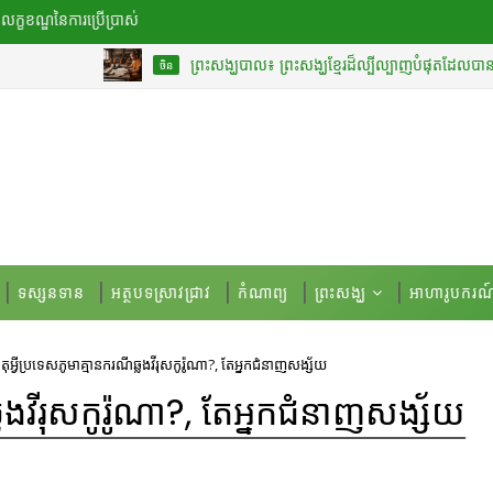
លក្ខខណ្ឌ​នៃ​ការប្រើប្រាស់
ព្រះសង្ឃបាល៖ ព្រះសង្ឃខ្មែរដ៏ល្បីល្បាញបំផុតដែលបានបកប្រែ «គម្ពីរវ
ចិន
ទស្សនទាន
អត្ថបទស្រាវជ្រាវ
កំណាព្យ
ព្រះសង្ឃ
អាហារូបករណ
ុអ្វីប្រទេសភូមាគ្មានករណីឆ្លងវីរុសកូរ៉ូណា?, តែអ្នកជំនាញសង្ស័យ
្លងវីរុសកូរ៉ូណា?, តែអ្នកជំនាញសង្ស័យ