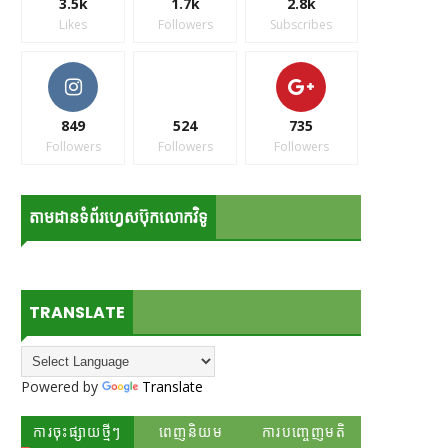
3.5k
1.7k
2.8k
Likes
Followers
Subscribes
849
524
735
Followers
Followers
Followers
តាមដានទំព័រហ្វេសប៊ុកលោកវិទូ
TRANSLATE
Powered by
Translate
ការចុះផ្សាយថ្មីៗ
ពេញនិយម
ការបញ្ចេញមតិ