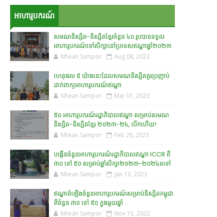
អាហារូបករណ៍
សមណនិស្សិត-និស្សិតខ្មែរចំនួន ៤០ រូបបានទទួល
អាហារូបករណ៍ទៅសិក្សានៅប្រទេសឥណ្ឌាឆ្នាំ២០២៣
Nhean Sampor
Aug 08, 2023
ហេតុផល ៥ យ៉ាងនេះដែលសមណនិស្សិតគួរប្រញាប់
ដាក់ពាក្យអាហារូបករណ៍ឥណ្ឌា
Nhean Sampor
Mar 01, 2023
៥០ អាហារូបករណ៍រដ្ឋាភិបាលឥណ្ឌា សម្រាប់សមណ
និស្សិត-និស្សិតខ្មែរ ២០២៣-២៤, បើកហើយ!
Nhean Sampor
Feb 26, 2023
បង្កើនចំនួនអាហារូបករណ៍រដ្ឋាភិបាលឥណ្ឌា ICCR ពី
៣០ ទៅ ៥០ សម្រាប់ឆ្នាំសិក្សា២០២៣-២០២៤តទៅ
Nhean Sampor
Jan 13, 2023
ឥណ្ឌាតំឡើងចំនួនអាហារូបករណ៍សម្រាប់និស្សិតកម្ពុជា
ពីចំនួន ៣០ ទៅ ៥០ ក្នុងមួយឆ្នាំ
Nhean Sampor
Nov 15, 2022