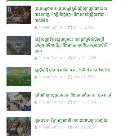
ព្រះសង្ឃបាល៖ ព្រះសង្ឃខ្មែរដ៏ល្បីល្បាញបំផុតដែល
បានបកប្រែ «គម្ពីរវិមុត្តិមគ្គ» ពីភាសាសំស្រ្កឹតទៅជា
ភាសាចិន
Nhean Sampor
Jul 15, 2026
សន្ធិសញ្ញាទឹកទន្លេឥណ្ឌូស៖ កាតព្វកិច្ចមិនស៊ីមេទ្រី
សម្បទានមិនស្មើគ្នា និងអាវុធភាវូបនីយកម្មរបស់ប៉ាគី
ស្ថាន​
Nhean Sampor
May 13, 2026
សួស្តីឆ្នាំថ្មី ឆ្នាំរោង ឆស័ក ព.ស. ២៩៦៨ គ.ស. ២០២៤
Nhean Sampor
Apr 13, 2024
ប្រពៃណីព្រះពុទ្ធសាសនា និងសាលាបៃតង - ខួប ៨ ឆ្នាំ
Nhean Sampor
Mar 11, 2024
វត្តអសោក ទីក្រុងញូវដេលី កសាងដោយព្រះសង្ឃខ្មែរ
Nhean Sampor
Feb 05, 2024