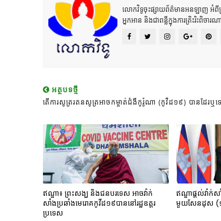
លោកវិទូចុះផ្សាយព័ត៌មានអនឡាញ អំពីព្រះ
អ្នកអាន និងជាពន្លឺក្នុងការត្រិះរិះពិចារណ
អត្ថបទថ្មី
តើការសូត្ររតនសូត្រអាចកម្ចាត់ជំងឺកូរ៉ូណា (កូវីដ១៩) បានដែរឬទ
ឥណ្ឌា៖ ព្រះសង្ឃ និងជនបរទេស អាចវ៉ាក់
ឥណ្ឌាផ្ដល់វ៉ាក់ស
សាំងប្រឆាំងមេរោគកូវីដ១៩បាននៅរដ្ឋឧត្តរ
មួយសែនដុស (១
ប្រទេស