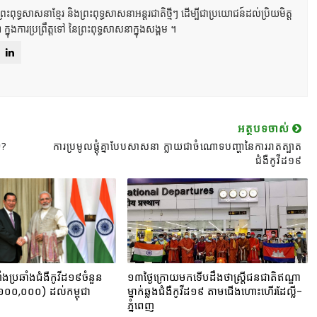
ពុទ្ធសាសនាខ្មែរ និងព្រះពុទ្ធសាសនាអន្តរជាតិថ្មីៗ ដើម្បីជាប្រយោជន៍ដល់ប្រិយមិត្ត
ា ក្នុងការប្រព្រឹត្តទៅ នៃព្រះពុទ្ធសាសនាក្នុងសង្គម ។
អត្ថបទចាស់
េ?
ការប្រមូលផ្តុំគ្នាបែបសាសនា ក្លាយជាចំណោទបញ្ហានៃការរាតត្បាត
ជំងឺកូវីដ១៩
ាំងប្រឆាំងជំងឺកូវីដ១៩ចំនួន
១៣ថ្ងៃក្រោយមកទើបដឹងថាស្ត្រីជនជាតិឥណ្ឌា
០០,០០០) ​ដល់កម្ពុជា
ម្នាក់ឆ្លងជំងឺកូវីដ១៩ តាមជើងហោះហើរដែល្លី-
ភ្នំពេញ