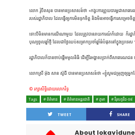
លោក រ៉ូបឺតសុន បានមានប្រសាសន៍ថា «កង្វះការព្រួយបារម្ភជាសាធារណៈ
របស់រដ្ឋាភិបាល ដែលធ្វើឲ្យការមិនទុកចិត្ត និងមិនអាចធ្វើការសម្រេចចិ
ទោះបីមិនមានករណីណាមួយ ដែលត្រូវបានរាយការណ៍ក៏ដោយ ក៏រដ្ឋាភិបាលភូ
បុណ្យចូលឆ្នាំថ្មី ដែលជាថ្ងៃឈប់សម្រាកប្រចាំឆ្នាំធំបំផុតនៅក្នុងប្រទេស 
រដ្ឋាភិបាលក៏បានចាប់ផ្តើមមូលនិធិ ដើម្បីរៃអង្គាសប្រាក់ពីសាធារណជន ដើ
លោកស្រី អ៊ុង សាន ស៊ូជី បានមានប្រសាសន៍ថា «ខ្ញុំសូមជម្រុញឲ្យអ្នកដ
© រក្សាសិទ្ធិដោយលោកវិទូ
Tags
# ព័ត៌មាន
# ព័ត៌មានអន្តរជាតិ
# ភូមា
# វីរុសកូវីដ-១៩
TWEET
SHARE
About lokavidun