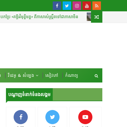
ិមុត្តិមគ្គ» ពីភាសាសំស្រ្កឹតទៅជាភាសាចិន
សន្ធិសញ្ញាទឹកទន្លេឥណ
ទស្សនទាន
៍
វីដេអូ & សំឡេង
សៀវភៅ
កំណាព្យ
បណ្ដាញទំនាក់ទំនងសង្គម