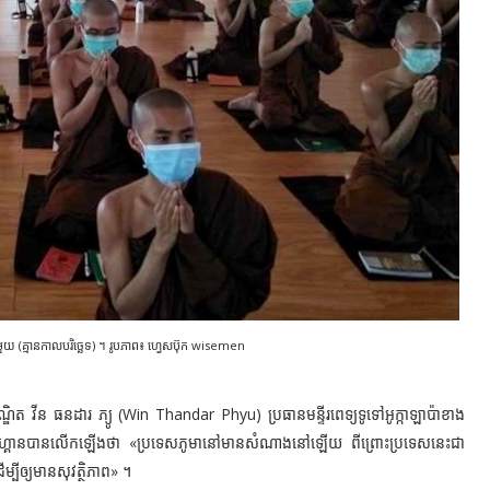
ត្តមួយ (គ្មានកាលបរិច្ឆេទ) ។ រូបភាព៖ ហ្វេសប៊ុក wisemen
ជបណ្ឌិត វីន ធនដារ ភ្យូ (Win Thandar Phyu) ប្រធានមន្ទីរពេទ្យទូទៅអូក្កាឡាប៉ាខាង
ាំងហ្គោនបានលើកឡើងថា «ប្រទេសភូមានៅមានសំណាងនៅឡើយ ពីព្រោះប្រទេសនេះជា
្បីឲ្យមានសុវត្ថិភាព» ។