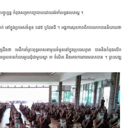
បច្ចុប្បន្ន កំពុងសម្រាកព្យាបាលដោយរង់ចាំលទ្ធផលតេស្ត ។
នាក់ នៅក្នុងប្រទេសចំនួន ១៨៥ ឬដែនដី ។ អង្គការសុខភាពពិភពលោកបាននិយាយថា
យដឹងថា មេដឹកនាំព្រះពុទ្ធសាសនាមួយចំនួននៅក្នុងប្រទេសភូមា បាននិងកំពុងលើក
ារទទួលទានកំបោរមួយដុំជាមួយស្លា ៣ ចំណិត នឹងអាចការពារមេរោគបាន ។ ព្រះសង្ឃ