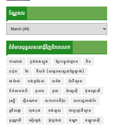
ប័ណ្ណសារ
ព័ត៌មានពុទ្ធសាសនាជុំវិញពិភពលោក
កាណាដា
កូរ៉េខាងត្បូង
ខ្មែរកម្ពុជាក្រោម
ចិន
ជប៉ុន
ថៃ
ទីបេត៍ (សម្ដេចសង្ឃដាឡៃឡាម៉ា)
នេប៉ាល់
បង់ក្លាដែស
បារាំង
ប៉ាគីស្ថាន
ព័ត៌មានជាតិ
ភូតាន
ភូមា
ម៉ាឡេស៊ី
ម៉ុងហ្គោលី
រុស្ស៊ី
វៀតណាម
សហភាពអឺរ៉ុប
សហរដ្ឋអាម៉េរិក
ស្រីលង្កា
ហុងកុង
អង់គ្លេស
អាហ្វហ្គានីស្ថាន
អូស្ត្រាលី
អៀរឡង់
អ៊ូហ្គង់ដា
ឥណ្ឌា
ឥណ្ឌូនេស៊ី