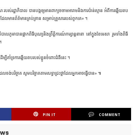
របស់រដ្ឋាភិបាល បានបង្កឲ្យមានពាក្យចចាមអារាមនិងការប៉ាន់ស្មាន អំពីការឆ្លើយតប
ត្តដែលមានព័ត៌មានគ្រប់គ្រាន សម្រាប់គ្រួសាររបស់ពួកគេ» ។
មាបានផ្អាកពិធីបុណ្យនិងព្រឹត្តិការណ៍កម្សាន្តនានា នៅក្នុងខែមេសា រួមទាំងពិធី
។
ម្បីគាំទ្រការឆ្លើយតបរបស់ខ្លួនចំពោះជំងឺនេះ ។
ែលចង់បរិច្ចាគ សូមបរិច្ចាគតាមសទ្ធាជ្រះថ្លាដែលអ្នកអាចធ្វើបាន» ៕
PIN IT
COMMENT
ews