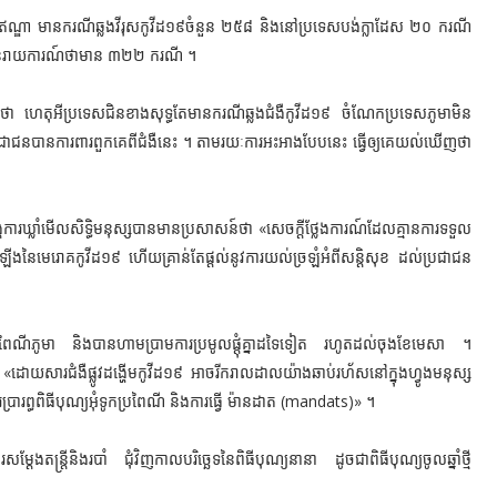
រទេសឥណ្ឌា មានករណីឆ្លងវីរុសកូវីដ១៩ចំនួន ២៥៨ និងនៅប្រទេសបង់ក្លាដែស ២០ ករណី
បានរាយការណ៍ថាមាន ៣២២ ករណី ។
ដែលថា ហេតុអីប្រទេសជិនខាងសុទ្ធតែមានករណីឆ្លងជំងឺកូវីដ១៩ ចំណែកប្រទេសភូមាមិន
ជនបានការពារពួកគេពីជំងឺនេះ ។ តាមរយៈការអះអាងបែបនេះ ធ្វើឲ្យគេយល់ឃើញថា
គការឃ្លាំមើលសិទ្ធិមនុស្សបានមានប្រសាសន៍ថា «សេចក្តីថ្លែងការណ៍ដែលគ្មានការទទួល
្ទុះឡើងនៃមេរោគកូវីដ១៩ ហើយគ្រាន់តែផ្តល់នូវការយល់ច្រឡំអំពីសន្តិសុខ ដល់ប្រជាជន
ីប្រពៃណីភូមា និងបានហាមប្រាមការប្រមូលផ្តុំគ្នាដទៃទៀត រហូតដល់ចុងខែមេសា ។
«ដោយសារជំងឺផ្លូវដង្ហើមកូវីដ១៩ អាចរីករាលដាលយ៉ាងឆាប់រហ័សនៅក្នុងហ្វូងមនុស្ស
ប្រារព្ធពិធីបុណ្យអុំទូកប្រពៃណី និងការធ្វើ ម៉ានដាត (mandats)» ។
ងតន្រ្តីនិងរបាំ ជុំវិញកាលបរិច្ឆេទនៃពិធីបុណ្យនានា ដូចជាពិធីបុណ្យចូលឆ្នាំថ្មី