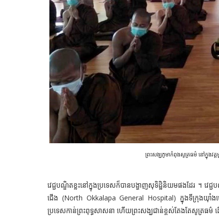
ព្រះសង្ឃភូមាកំពុងសូត្រធម៌ នៅក្នុងវ
វេជ្ជបណ្ឌិតខ្លះនៅក្នុងប្រទេសក៏បានបង្ហាញសុទិដ្ឋិនិយមផងដែរ ។ វេជ្
ជើង (North Okkalapa General Hospital) ក្នុងទីក្រុងយ៉
ប្រទេសកាន់ព្រះពុទ្ធសាសនា ហើយព្រះសង្ឃជាន់ខ្ពស់តែងតែសូត្រធម៌ ដើម