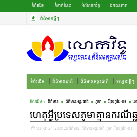
ទំព័រដើម
ទំនាក់ទំនង
អំពីលោកវិទូ
ឯកជនភាព
ព័ត៌មានថ្មីៗ
ទំព័រដើម
ព័ត៌មានជាតិ
ព័ត៌មានអន្តរជាតិ
ទស្សនៈខ្លីៗ
ទំព័រដើម
ព័ត៌មាន
ព័ត៌មានអន្តរជាតិ
ភូមា
វីរុសកូវីដ-១៩
ហេត
ហេតុអ្វីប្រទេសភូមាគ្មានករណីឆ
March 21, 2020
ព័ត៌មាន,
ព័ត៌មានអន្តរជាតិ,
ភូមា,
វីរុសកូវីដ-១៩,