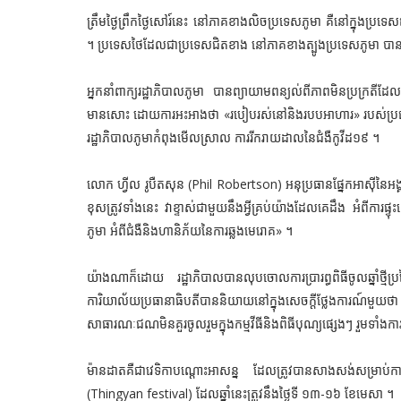
ត្រឹមថ្ងៃព្រឹកថ្ងៃសៅរ៍នេះ នៅភាគខាងលិចប្រទេសភូមា គឺនៅក្នុងប្
។ ប្រទេសថៃដែលជាប្រទេសជិតខាង នៅភាគខាងត្បូងប្រទេសភូមា 
អ្នកនាំពាក្យរដ្ឋាភិបាលភូមា បានព្យាយាមពន្យល់ពីភាពមិនប្រក្រតី
មានសោះ ដោយការអះអាងថា «របៀបរស់នៅនិងរបបអាហារ» របស់ប្រជា
រដ្ឋាភិបាលភូមាកំពុងមើលស្រាល ការរីករាយដាលនៃជំងឺកូវីដ១៩ ។
លោក ហ្វីល រូបឺតសុន (Phil Robertson) អនុប្រធានផ្នែកអាស៊ីនៃអង្
ខុសត្រូវទាំងនេះ វាខ្ទាស់ជាមួយនឹងអ្វីគ្រប់យ៉ាងដែលគេដឹង អំពីការផ
ភូមា អំពីជំងឺនិងហានិភ័យនៃការឆ្លងមេរោគ» ។
យ៉ាងណាក៏ដោយ រដ្ឋាភិបាលបានលុបចោលការប្រារព្ធពិធីចូលឆ្នាំថ្ម
ការិយាល័យប្រធានាធិបតីបាននិយាយនៅក្នុងសេចក្តីថ្លែងការណ៍មួយថា 
សាធារណៈជណមិនគួរចូលរួមក្នុងកម្មវីធីនិងពិធីបុណ្យផ្សេងៗ រួមទាំងការ
ម៉ានដាតគឺជាវេទិកាបណ្តោះអាសន្ន ដែលត្រូវបានសាងសង់សម្រាប់ការសម្តែ
(Thingyan festival) ដែលឆ្នាំនេះត្រូវនឹងថ្ងៃទី ១៣-១៦ ខែមេសា ។