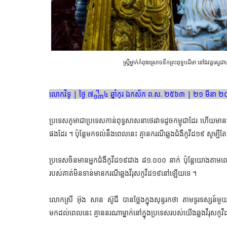
ស្ត្រីម្នាក់កំពុងស្រោចទឹកព្រះពុទ្ធបដិមា នៅឯវត្តស
លោកវិទូ | ថ្ងៃ ៧᧽៤ ឆ្នាំកុរ ឯកស័ក ព.ស. ២៥៦៣ | ២១ មីនា 
ប្រទេសភូមាជាប្រទេសកាន់ពុទ្ធសាសនាថេរវាទដូចកម្ពុជាដែរ ហើយមានព
ផងដែរ ។ ប៉ុន្ដែមកទល់នឹងពេលនេះ គ្មានករណីឆ្លងជំងឺកូវីដ១៩ សូម្ប
ប្រទេសចិនមានអ្នកជំងឺកូវីដ១៩ជាង ៨១.០០០ នាក់ ប៉ុន្តែយោងតាមល
របស់គាត់មិនទាន់មានករណីឆ្លងវីរុសកូវីដ១៩នៅឡើយទេ ។
លោកស្រី អ៊ុង សាន ស៊ូជី បានថ្លែងក្នុងសុន្ទរកថា តាមទូរទស្សន៍មួយ
មកដល់ពេលនេះ គ្មាននរណាម្នាក់នៅក្នុងប្រទេសរបស់យើងឆ្លងវីរុសកូវ