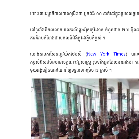
យោងតាមរដ្ឋាភិបាលបានឲ្យដឹងថា អ្នកជំងឺ ១០ នាក់នៅក្នុងប្រទេសភូមា
នៅទូទាំងពិភពលោកមានករណីឆ្លងវីរុសកូវីដ១៩ ចំនួនជាង ២៧ ម៉ឺន
ការគំរាមកំហែងជាសកលពីជំងឺផ្លូវដង្ហើមគឺខ្ពស់ ។
យោងតាមកាសែតញូវយ៉កថែមស៍ (
New York Times
) បានឲ្
កម្ពស់ឱសថមិនមានលក្ខណៈវេជ្ជសាស្ត្រ រួមទាំងអ្នកដែលអះអាងថា ក
មួយអង្គទៀតបានណែនាំឲ្យទទួលទានម្រិច ៧ គ្រាប់ ។