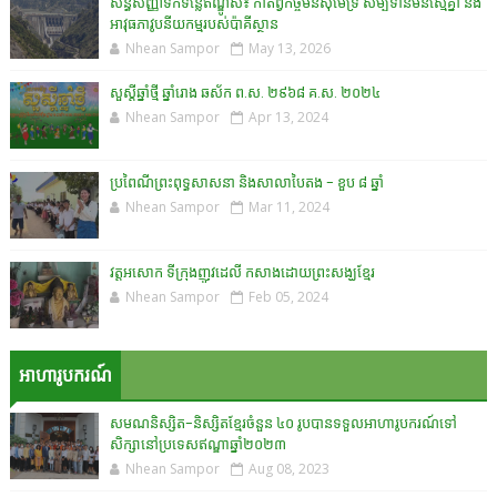
សន្ធិសញ្ញាទឹកទន្លេឥណ្ឌូស៖ កាតព្វកិច្ចមិនស៊ីមេទ្រី សម្បទានមិនស្មើគ្នា និង
អាវុធភាវូបនីយកម្មរបស់ប៉ាគីស្ថាន​
Nhean Sampor
May 13, 2026
សួស្តីឆ្នាំថ្មី ឆ្នាំរោង ឆស័ក ព.ស. ២៩៦៨ គ.ស. ២០២៤
Nhean Sampor
Apr 13, 2024
ប្រពៃណីព្រះពុទ្ធសាសនា និងសាលាបៃតង - ខួប ៨ ឆ្នាំ
Nhean Sampor
Mar 11, 2024
វត្តអសោក ទីក្រុងញូវដេលី កសាងដោយព្រះសង្ឃខ្មែរ
Nhean Sampor
Feb 05, 2024
អាហារូបករណ៍
សមណនិស្សិត-និស្សិតខ្មែរចំនួន ៤០ រូបបានទទួលអាហារូបករណ៍ទៅ
សិក្សានៅប្រទេសឥណ្ឌាឆ្នាំ២០២៣
Nhean Sampor
Aug 08, 2023