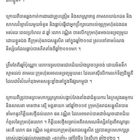
ក្រោយពីបានឆ្លងកាត់ការងារជាគ្រូបង្រៀន និងសាស្ត្រាចារ្យ តាមសាលាឯកជន និង
សាកលវិទ្យាល័យមួយចំនួន និងធ្លាប់ធ្វើជាអ្នកប្រឹក្សាយោបល់ឲ្យក្រុមហ៊ុនឯងជន
អស់រយៈពេលប្រហែល ៨ ឆ្នាំ លោក វណ្ណិត បានបើកក្រុមហ៊ុនអចលនទ្រព្យមួយ
ដោយខ្លួនឯង គឺក្រុមហ៊ុនរាជសន្តុសិត នៅក្នុងឆ្នាំ២០១៨ ស្របទៅតាមបំណង
និស្ស័យដែលធ្លាប់បានគិតតាំងពីឆ្នាំ២០១១មក ។
ត្រឹមតែពីរឆ្នាំប៉ុណ្ណោះ លោកទទួលបានជោគជ័យយ៉ាងត្រចះត្រចង់ ដោយមិននឹក
ស្មានដល់ តាមរយៈក្រុមហ៊ុនអចលនទ្រព្យមួយនេះ ដែលរកស៊ីលើការលក់ទិញដីឡូតិ៍
ដែលជាវិស័យកំពុងមានសន្ទុះខ្លាំងនៅក្នុងទីផ្សារកម្ពុជា ។
ក្រោយពីត្រូវបានព្រះមហាក្សត្រត្រាស់បង្គាប់តែងតាំងជាជំនួយការ នៃក្រសួងធម្មការ
និងសាសនា មានឋានៈស្មើ អគ្គនាយក នៅឆ្នាំ២០១៩ ក្រុមហ៊ុនរាជសន្តុសិតបាន
នាំមកនូវកិត្តិយសថ្មីដល់លោក ផន វណ្ណិត ដែលអាចរាប់បានជាចំណុចជោគជ័យ
កំពូលនៃក្រុមហ៊ុនលោក ។ កិត្តិយសថ្មីសម្រាប់អតីតសមណនិស្សិតខ្មែរពីឥណ្ឌារូប
នេះគឺ លោក ផន វណ្ណិត អគ្គនាយកក្រុមហ៊ុនរាជសន្តុសិត ត្រូវបានព្រះមហាក្សត្រ
ត្រាស់បង្គាប់ផ្ដល់គោរមងារជា «ឧកញ៉ា» នៅថ្ងៃទី១ ខែសីហា ឆ្នាំ២០២០ ។