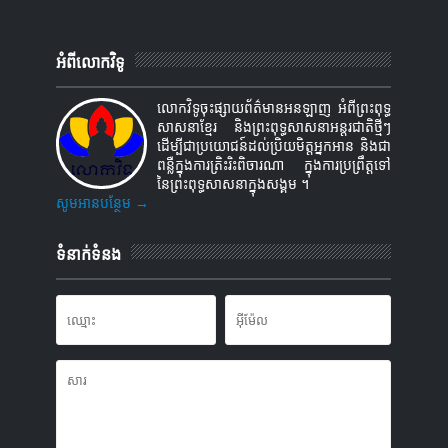
អំពីលោកវិទូ
លោកវិទូចុះផ្សាយព័ត៌មានអនឡាញ អំពីព្រះពុទ្ធ
សាសនាខ្មែរ និងព្រះពុទ្ធសាសនាអន្តរជាតិថ្មីៗ
ដើម្បីជាប្រយោជន៍ដល់ប្រិយមិត្តអ្នកអាន និងជា
ពន្លឺក្នុងការត្រិះរិះពិចារណា ក្នុងការប្រព្រឹត្តទៅ
នៃព្រះពុទ្ធសាសនាក្នុងសង្គម ។
សូមអានបន្ថែម →
ទំនាក់ទំនង