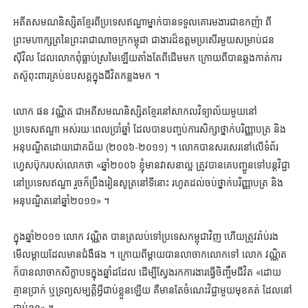
អតីតសមណនិស្សិតខ្មែរពីប្រទេសឥណ្ឌាម្នាក់បានទទួលគោរមងារជាឧកញ៉ា ពី
ព្រះមហាក្សត្រនៃព្រះរាជាណាចក្រកម្ពុជា ជាងារដ៏ឧត្តមប្រសើរមួយសម្រាប់ជន
ស៊ីវិល ដែលលោកពុំធ្លាប់ស្រមៃឡើយតាំងតែពីដើមមក ក្រោយពីបានឆ្លងកាត់ការ
តស៊ូពុះពារគ្រប់ឧបសគ្គក្នុងជីវិតកន្លងមក ។
លោក ផន វណ្ណិត ជាអតីសមណនិស្សិតខ្មែរនៅសាកលវិទ្យាល័យមួយនៅ
ប្រទេសឥណ្ឌា អស់រយៈពេលប្រាំឆ្នាំ ដែលបានបញ្ចប់ការសិក្សាថ្នាក់បរិញ្ញាបត្រ និង
អនុបណ្ឌិតដោយជោគជ័យ (២០០៦-២០១១) ។ លោកបានសរសេរនៅលើទំព័រ
ហ្វេសប៊ុករបស់លោកថា «ឆ្នាំ២០០៦ ខ្ញុំមានវាសនាល្អ ត្រូវបានគេបញ្ជូនទៅបន្តវិជ្ជា
នៅប្រទេសឥណ្ឌា រួចក៏ប្រឹងរៀនសូត្រនៅទីនោះ រហូតដល់ចប់ថ្នាក់បរិញ្ញាបត្រ និង
អនុបណ្ឌិតនៅឆ្នាំ២០១១» ។
ក្នុងឆ្នាំ២០១១ លោក វណ្ណិត បានត្រលប់ទៅប្រទេសកម្ពុជាវិញ ហើយត្រូវរ៉ាប់រង
មើលម្ដាយដែលមានជំងឺផង ។ ក្រោយពីម្ដាយបានលាចាកលោកទៅ លោក វណ្ណិត
ក៏បានលាចាកសិក្ខាបទក្នុងឆ្នាំដដែល ដើម្បីស្វែងរកការងារធ្វើចិញ្ចឹមជីវិត «ដោយ
គ្មានប្រាក់ ឬទ្រព្យសម្បត្តិអ្វីជាប់ខ្លួនឡើយ គឺមានតែចំណេះវិជ្ជាមួយមុខគត់ ដែលនៅ
ជាប់ខ្លួន» ។