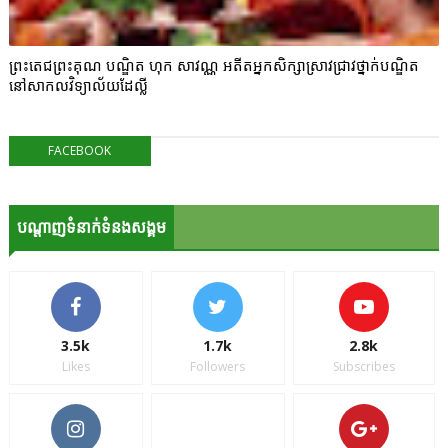
ព្រះតេជព្រះគុណ បណ្ឌិត ហុក សាវណ្ណ អតីតអ្នកសិក្សាស្រាវជ្រាវថ្នាក់បណ្ឌិត
នៅសាកលវិទ្យាល័យដែល្លី
FACEBOOK
បណ្ដាញទំនាក់ទំនងសង្គម
3.5k
1.7k
2.8k
Likes
Followers
Subscribes