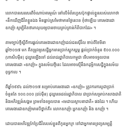
លោកបានសរសេរពីចំណាប់អារម្មណ៍ នៅលើទំព័រហ្វេសប៊ុកផ្ទាល់ខ្លួនរបស់លោកថា
«នឹកឃើញជីវិតខ្លួនឯង មិនធ្លាប់ស្រមៃថាមានថ្ងៃនេះទេ កុំថាឡើយ គោរមងារជា
ឧកញ៉ា សូម្បីគិតថារកលុយឲ្យបានចាយគ្រប់គ្រាន់ក៏ពិបាកដែរ» ។
តាមច្បាប់ថ្មីស្តីពីការផ្ដល់គោរមងារជាឧកញ៉ាដល់ជនស៊ីវិល ចាប់ពីខែមីនា
ឆ្នាំ២០១៧ មក គឺតម្រូវឲ្យសេដ្ឋីអ្នកមានប្រាក់ស្តុកស្ដម្ភ ផ្ដល់ប្រាក់ចំនួន ៥០០.០០០
(ហាសិបម៉ឺន) ដុល្លារឡើងទៅ ដល់រាជរដ្ឋាភិបាលកម្ពុជា ទើបអាចទទួលបាន
គោរមងារជា «ឧកញ៉ា» ក្នុងសម័យថ្មីនេះ ដែលអាចស្មើនឹងកដុម្ពិកសេដ្ឋីក្នុងសម័យ
ពុទ្ធកាល ។
ពីឆ្នាំ១៩៩៤ ដល់២០១៧ សម្រាប់គោរមងារជា «ឧកញ៉ា» ត្រូវការការបូជាប្រាក់
ចំនួនតែ ១០០.០០០ (ដប់ម៉ឺន) ដុល្លារទេដល់រដ្ឋាភិបាល ជាប្រាក់សម្រាប់កសាងជាតិ
និងអភិវឌ្ឍន៍សង្គម ព្រមទាំងទទួលបាន «មេដាយ​ស្ថាបនា​ជាតិ» ផងដែរ ។ ហើយ
គោរមងារជាឧកញ៉ាមានបីថ្នាក់គឺ៖ លោកឧកញ៉ា អ្នកឧកញ៉ា និង ឧកញ៉ា ។
ដោយបានអភិវឌ្ឍកែប្រែជីវិតរបស់ខ្លួនពីកូនអ្នកក្រ ទៅជាអ្នកមានទ្រព្យសម្បត្តិ