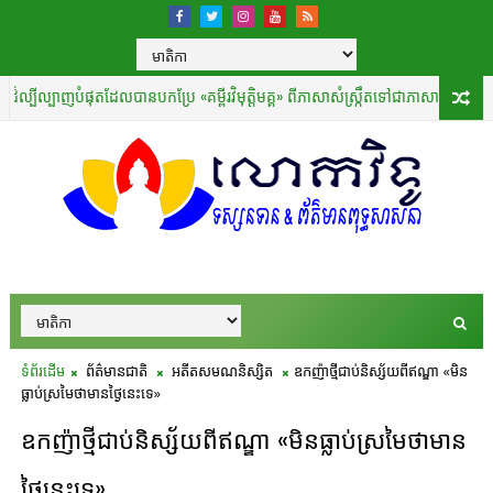
ីល្បាញបំផុតដែលបានបកប្រែ «គម្ពីរវិមុត្តិមគ្គ» ពីភាសាសំស្រ្កឹតទៅជាភាសាចិន
ទស្សនទ
ទំព័រដើម
ព័ត៌មានជាតិ
អតីតសមណនិស្សិត
ឧកញ៉ាថ្មីជាប់និស្ស័យពីឥណ្ឌា «មិន
ធ្លាប់ស្រមៃថាមានថ្ងៃនេះទេ»
ឧកញ៉ាថ្មីជាប់និស្ស័យពីឥណ្ឌា «មិនធ្លាប់ស្រមៃថាមាន
ថ្ងៃនេះទេ»