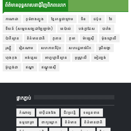
ព័ត៌មានពុទ្ធសាសនាជុំវិញពិភពលោក
កាណាដា
កូរ៉េខាងត្បូង
ខ្មែរកម្ពុជាក្រោម
ចិន
ជប៉ុន
ថៃ
ទីបេត៍ (សម្ដេចសង្ឃដាឡៃឡាម៉ា)
នេប៉ាល់
បង់ក្លាដែស
បារាំង
ប៉ាគីស្ថាន
ព័ត៌មានជាតិ
ភូតាន
ភូមា
ម៉ាឡេស៊ី
ម៉ុងហ្គោលី
រុស្ស៊ី
វៀតណាម
សហភាពអឺរ៉ុប
សហរដ្ឋអាម៉េរិក
ស្រីលង្កា
ហុងកុង
អង់គ្លេស
អាហ្វហ្គានីស្ថាន
អូស្ត្រាលី
អៀរឡង់
អ៊ូហ្គង់ដា
ឥណ្ឌា
ឥណ្ឌូនេស៊ី
ផ្លាកភ្ជាប់
កំណាព្យ
ចាប៉ីដងវែង
ជីវប្រវត្តិ
ទស្សនទាន
ធម្មយាត្រា
ពាក្យស្លោក
ព័ត៌មាន
ព័ត៌មានជាតិ