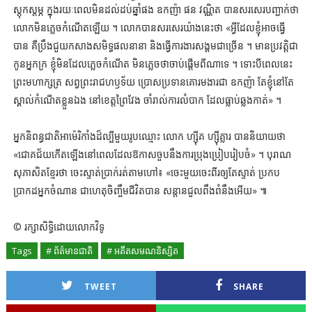
ស្តុកស្តម្ភ ក្នុងរយៈពេលមិនដល់ដប់ឆ្នាំផង ឧកញ៉ា ផន វណ្ណិត បានសរសេរបញ្ជាក់ថា
លោកមិនភ្លេចកំណើតឡើយ ។ លោកបានសរសេរយ៉ាងនេះថា «អ្វីដែលខ្ញុំអាចធ្វើ
បាន គឺប្រឹងជួយកសាងសមិទ្ធផលនានា និងធ្វើការងារសង្គមជាច្រើន ។ មានប្រវត្តិជា
កូនអ្នកក្រ ខ្ញុំមិនដែលភ្លេចកំណើត មិនភ្លេចថាចាប់ផ្ដើមពីណាទេ ។ ទោះបីពេលនេះ
ព្រះមហាក្សត្រ សព្វព្រះរាជហឫទ័យ ប្រោសប្រទានគោរមងារជា ឧកញ៉ា តែខ្ញុំនៅតែ
ស្គាល់កំណើតខ្លួនឯង នៅខេត្តព្រៃវែង ចាំរាល់ការលំបាក ដែលធ្លាប់ឆ្លងកាត់» ។
អ្នកនិពន្ធជាតិអាម៉េរិកាំងដ៏ល្បីមួយរូបឈ្មោះ លោក ហ្ស៊ីគ ហ្ស៊ីគ្លារ បាននិយាយថា
«ជោគជ័យកើតឡើងនៅពេលដែលឱកាសចួបនឹងការប្រុងប្រៀបរៀបចំ» ។ បុរាណ
សុភាសិតខ្មែរថា ចេះស្ទាត់ប្រាក់រត់តាមហៅ៖ «ចេះមួយចេះពីរឲ្យតែស្ទាត់ ប្រកប
ប្រាកដអ្នកចំណាន ជាហេតុចិញ្ចឹមជីវិតបាន សន្ដានជួលពឹងពំនឹងអើយ» ៕
© រក្សាសិទ្ធិដោយលោកវិទូ
Tags
# ព័ត៌មានជាតិ
# អតីតសមណនិស្សិត
TWEET
SHARE