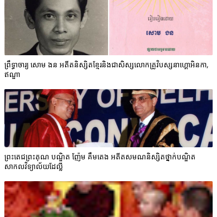
ព្រឹទ្ធាចារ្យ សោម ងន អតីតនិស្សិតខ្មែរនិងជាសិស្សលោកគ្រូវិបស្សនាហ្គោអិនកា,
ឥណ្ឌា
ព្រះតេជព្រះគុណ បណ្ឌិត ញ៉ែម គឹមតេង អតីតសមណនិស្សិតថ្នាក់បណ្ឌិត
សាកលវិទ្យាល័យដែល្លី