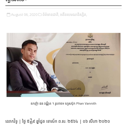
August 06, 2020
ព័ត៌មានជាតិ,
អតីតសមណនិស្សិត,
ឧកញ៉ា ផន វណ្ណិត ។ រូបភាព៖ ហ្វេសប៊ុក Phan Vannith
លោកវិទូ | ថ្ងៃ ៥᧲៩ ឆ្នាំជូត ទោស័ក ព.ស. ២៥៦៤ | ០៦ សីហា ២០២០