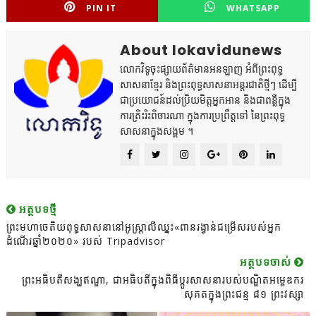
PIN IT
WHATSAPP
About lokavidunews
លោកវិទូចុះផ្សាយព័ត៌មានអនឡាញ អំពីព្រះពុទ្ធ
សាសនាខ្មែរ និងព្រះពុទ្ធសាសនាអន្តរជាតិថ្មីៗ ដើម្បី
ជាប្រយោជន៍ដល់ប្រិយមិត្តអ្នកអាន និងជាពន្លឺក្នុង
ការត្រិះរិះពិចារណា ក្នុងការប្រព្រឹត្តទៅ នៃព្រះពុទ្ធ
សាសនាក្នុងសង្គម ។
អត្ថបទថ្មី
ព្រះមហាចេតិយពុទ្ធសាសនានៅអូស្ត្រាលីឈ្នះ«ពានរង្វាន់ជម្រើសរបស់អ្នក
ដំណើរឆ្នាំ២០២០» របស់ Tripadvisor
អត្ថបទចាស់
ព្រះអធិបតីសង្ឃឥណ្ឌា, ជាអធិបតីក្នុងពិធីប្ដូរសាសនារបស់បណ្ឌិតអម្ពេឌករ
សុគតក្នុងព្រះជន្ម ៨១ ព្រះវស្សា