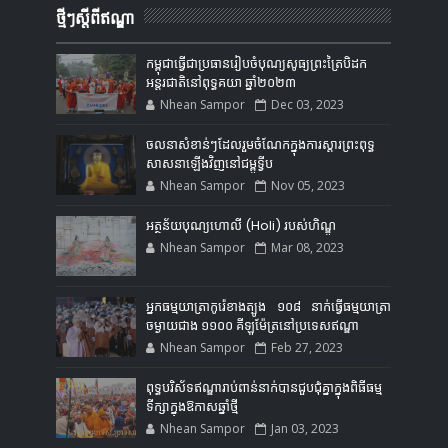
ថ្មីៗស្តីពីឥណ្ឌា
កម្ពុជាធ្វើជាប្រធានរៀបចំបុណ្យសូធ្យព្រះត្រៃបិដក
អន្តរជាតិនៅពុទ្ធគយា ឆ្នាំ២០២៣
Nhean Sampor
Dec 03, 2023
ចលនាសំខាន់ៗដែលរួមចំណែកក្នុងការស្ដារព្រះពុទ្ធ
សាសនាឡើងវិញនៅជម្ពូទ្វីប
Nhean Sampor
Nov 05, 2023
អត្ថន័យបុណ្យហោលី (Holi) របស់ហិណ្ឌូ
Nhean Sampor
Mar 08, 2023
អ្នកធម្មយាត្រាកូរ៉េខាងត្បូង ១០៨ នាក់ធ្វើធម្មយាត្រា
ចម្ងាយជាង ១១០០ គីឡូម៉ែត្រនៅប្រទេសឥណ្ឌា
Nhean Sampor
Feb 27, 2023
ពុទ្ធបរិស័ទឥណ្ឌារាប់ពាន់នាក់បានជួបជុំគ្នាក្នុងពិធីធម្ម
ទីក្សាក្នុងឱកាសឆ្នាំថ្មី
Nhean Sampor
Jan 03, 2023