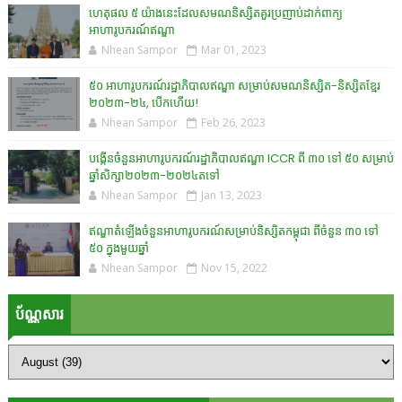
ហេតុផល ៥ យ៉ាងនេះដែលសមណនិស្សិតគួរប្រញាប់ដាក់ពាក្យ
អាហារូបករណ៍ឥណ្ឌា
Nhean Sampor
Mar 01, 2023
៥០ អាហារូបករណ៍រដ្ឋាភិបាលឥណ្ឌា សម្រាប់សមណនិស្សិត-និស្សិតខ្មែរ
២០២៣-២៤, បើកហើយ!
Nhean Sampor
Feb 26, 2023
បង្កើនចំនួនអាហារូបករណ៍រដ្ឋាភិបាលឥណ្ឌា ICCR ពី ៣០ ទៅ ៥០ សម្រាប់
ឆ្នាំសិក្សា២០២៣-២០២៤តទៅ
Nhean Sampor
Jan 13, 2023
ឥណ្ឌាតំឡើងចំនួនអាហារូបករណ៍សម្រាប់និស្សិតកម្ពុជា ពីចំនួន ៣០ ទៅ
៥០ ក្នុងមួយឆ្នាំ
Nhean Sampor
Nov 15, 2022
ប័ណ្ណសារ