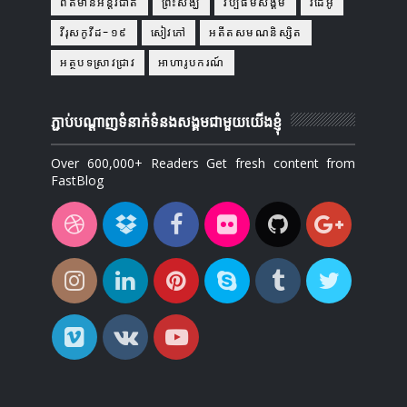
ព័ត៌មានអន្តរជាតិ
ព្រះសង្ឃ
វប្បធម៌សង្គម
វីដេអូ
វីរុសកូវីដ-១៩
សៀវភៅ
អតីតសមណនិស្សិត
អត្ថបទស្រាវជ្រាវ
អាហារូបករណ៍
ភ្ជាប់បណ្ដាញទំនាក់ទំនងសង្គមជាមួយយើងខ្ញុំ
Over 600,000+ Readers Get fresh content from
FastBlog