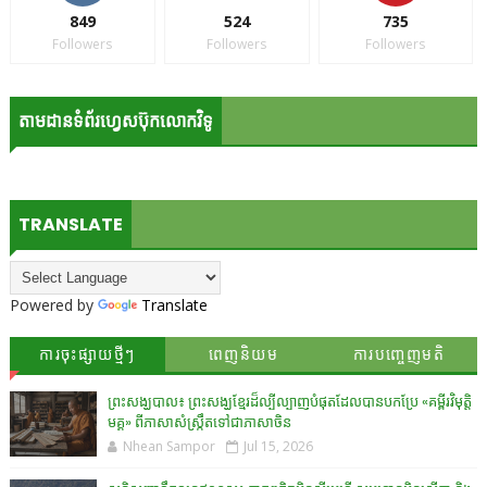
849
524
735
Followers
Followers
Followers
តាមដានទំព័រហ្វេសប៊ុកលោកវិទូ
TRANSLATE
Powered by
Translate
ការចុះផ្សាយថ្មីៗ
ពេញនិយម
ការបញ្ចេញមតិ
ព្រះសង្ឃបាល៖ ព្រះសង្ឃខ្មែរដ៏ល្បីល្បាញបំផុតដែលបានបកប្រែ «គម្ពីរវិមុត្តិ
មគ្គ» ពីភាសាសំស្រ្កឹតទៅជាភាសាចិន
Nhean Sampor
Jul 15, 2026