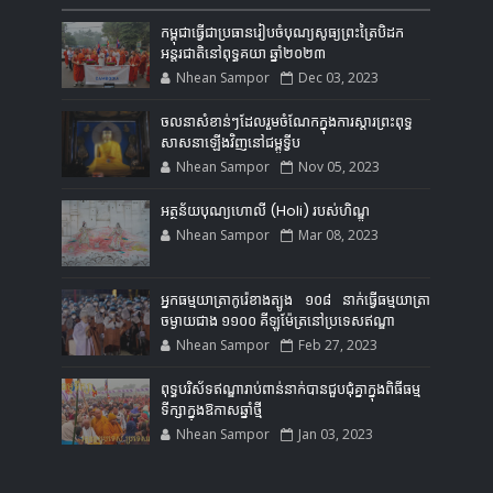
កម្ពុជាធ្វើជាប្រធានរៀបចំបុណ្យសូធ្យព្រះត្រៃបិដក
អន្តរជាតិនៅពុទ្ធគយា ឆ្នាំ២០២៣
Nhean Sampor
Dec 03, 2023
ចលនាសំខាន់ៗដែលរួមចំណែកក្នុងការស្ដារព្រះពុទ្ធ
សាសនាឡើងវិញនៅជម្ពូទ្វីប
Nhean Sampor
Nov 05, 2023
អត្ថន័យបុណ្យហោលី (Holi) របស់ហិណ្ឌូ
Nhean Sampor
Mar 08, 2023
អ្នកធម្មយាត្រាកូរ៉េខាងត្បូង ១០៨ នាក់ធ្វើធម្មយាត្រា
ចម្ងាយជាង ១១០០ គីឡូម៉ែត្រនៅប្រទេសឥណ្ឌា
Nhean Sampor
Feb 27, 2023
ពុទ្ធបរិស័ទឥណ្ឌារាប់ពាន់នាក់បានជួបជុំគ្នាក្នុងពិធីធម្ម
ទីក្សាក្នុងឱកាសឆ្នាំថ្មី
Nhean Sampor
Jan 03, 2023