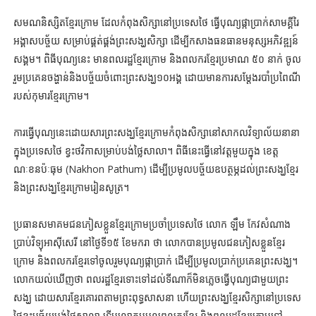
សមណ​និស្សិត​ខ្មែរ​ក្រោម ដែល​កំពុង​សិក្សា​នៅ​ប្រទេស​ថៃ ធ្វើបុណ្យ​ផ្កា​ប្រាក់​សាមគ្គី​រៃ
អង្គាស​បច្ច័យ សម្រាប់​ផ្គត់ផ្គង់​ព្រះសង្ឃ​សិក្សា ដើម្បី​កសាង​ធនធាន​មនុស្ស​អភិវឌ្ឍន៍​
សង្គម។ ពិធី​បុណ្យ​នេះ មាន​ពលរដ្ឋ​ខ្មែរ​ក្រោម និង​ពលករ​ខ្មែរ​ប្រមាណ ៥០ នាក់ ​ចូល​
រួម​ប្រគេន​ចង្ហាន់​និង​បច្ច័យ​ចំពោះ​ព្រះសង្ឃ១០អង្គ ដោយ​មាន​ការ​សម្ដែង​របាំ​ប្រពៃណី​
របស់​កុមារ​ខ្មែរ​ក្រោម។
ការ​ធ្វើបុណ្យ​នេះ​ដោយសារ​ព្រះសង្ឃ​ខ្មែរ​ក្រោម​កំពុង​សិក្សា​នៅ​សាកលវិទ្យាល័យ​នានា​
ក្នុង​ប្រទេស​ថៃ ខ្វះ​ថវិកា​សម្រាប់​បង់​ថ្លៃ​សាលា។ ពិធី​នេះ​ធ្វើ​នៅ​វត្ត​មួយ​ក្នុង ខេត្ត​
ណៈខនប៉ៈធុម (Nakhon Pathum) ដើម្បី​ប្រមូល​បច្ច័យ​ឧបត្ថម្ភ​ដល់​ព្រះសង្ឃ​ខ្មែរ
និង​ព្រះសង្ឃ​ខ្មែរ​ក្រោម​រៀន​សូត្រ។
ប្រធាន​សមាគម​ជនភៀសខ្លួន​ខ្មែរ​ក្រោម​ប្រចាំ​ប្រទេស​ថៃ លោក ឡឹម កែវ​សំណាង
ប្រាប់​វិទ្យុ​អាស៊ី​សេរី នៅថ្ងៃទី១៥ ខែមករា ថា លោក​បាន​ប្រមូល​ជនភៀសខ្លួន​ខ្មែរ​
ក្រោម និង​ពលករ​ខ្មែរ​ទៅ​ចូល​រួម​បុណ្យ​ផ្កា​ប្រាក់ ដើម្បី​ប្រមូល​ប្រាក់​ប្រគេន​ព្រះសង្ឃ។
លោក​យល់​ឃើញ​ថា ពលរដ្ឋ​ខ្មែរ​ទោះ​ទៅ​ដល់​ទីណា​ក៏​មិន​ភ្លេច​ធ្វើបុណ្យ​ជាមួយ​ព្រះ
សង្ឃ ដោយសារ​ខ្មែរ​គោរព​តាម​ព្រះពុទ្ធសាសនា ហើយ​ព្រះសង្ឃ​ខ្មែរ​សិក្សា​នៅ​ប្រទេស​
ថៃ​ខ្វះ​បច្ច័យ​បង់​ថ្លៃ​សាលា ទើប​លោក​បបួល​ពលករ​ខ្មែរ និង​ពលរដ្ឋ​ខ្មែរ​ក្រោម​ទៅ​