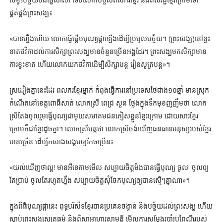
ផ្គត់ផ្គង់​ព្រះសង្ឃ៖
«បាទ​ហ្នឹង​ហើយ លោក​ធ្វើ​ផ្ដើម​បុណ្យ​ផ្កា​ឡើង​ដើម្បី​ប្រមូល​បច្ច័យ។ (ព្រះសង្ឃ)នៅ​ខ្វះ​
ខាត​ថវិកា​ដល់​ការ​សិក្សា​ព្រះសង្ឃ​មាន​ចំនួន​ច្រើន​អង្គ​ដែរ។ ព្រះសង្ឃ​មក​សិក្សា​មាន​
ការ​ខ្វះខាត ហើយ​លោក​យក​ថវិកា​ដើម្បី​សិក្សា​បន្ត រៀន​សូត្រ​បន្ត»។​​
ស្រដៀង​គ្នា​នេះ​ដែរ ពលករ​ខ្មែរ​ម្នាក់ កំពុង​ធ្វើការ​នៅ​ប្រទេស​ថៃ​ជាង១០ឆ្នាំ មាន​ស្រុក​
កំណើត​នៅ​ខេត្ត​ពោធិ៍សាត់ លោកស្រី ពេជ្រ សួន ថ្លែង​ក្នុង​ទឹក​មុខ​ញញឹម​ថា លោក
ស្រី​តែង​ចូល​រួម​ធ្វើបុណ្យ​ជាមួយ​សមាគម​ជនភៀសខ្លួន​ខ្មែរ​ក្រោម ដោយសារ​ខ្មែរ​
ក្រោម​ក៏​ជា​ខ្មែរ​ដូចគ្នា។ លោកស្រី​បន្ត​ថា លោកស្រី​ចង់​ឃើញ​ធនធាន​មនុស្ស​របស់​ខ្មែរ​
មាន​ច្រើន ដើម្បី​កសាង​សង្គម​ឲ្យ​រីកចម្រើន៖
«យល់​ឃើញ​ថា​ល្អ! មាន​អី​ទេ​តាម​មើល សប្បាយ​ចិត្ត​ម៉ង​បាន​ធ្វើ​បុណ្យ​ ចូល! ចូល​ឲ្យ​
តែ​ប្រាប់ ចូល​តែ​រហូត​ហ្នឹង សប្បាយ​ចិត្ត​សុំ​ចែក​បុណ្យ​ឲ្យ​បាន​ស្មើៗ​គ្នា​ណា»។
ក្នុង​ពិធី​បុណ្យ​ផ្កា​នេះ ពុទ្ធបរិស័ទ​ខ្មែរ​បាន​ប្រគេន​ចង្ហាន់​ និង​បច្ច័យ​ដល់​ព្រះសង្ឃ ហើយ​
ស្ដាប់​ព្រះសង្ឃ​សូត្រ​ធម៌ និង​ពិសា​អាហារ​សាមគ្គី មើល​ការ​សម្ដែង​របាំ​ប្រពៃណី​របស់​