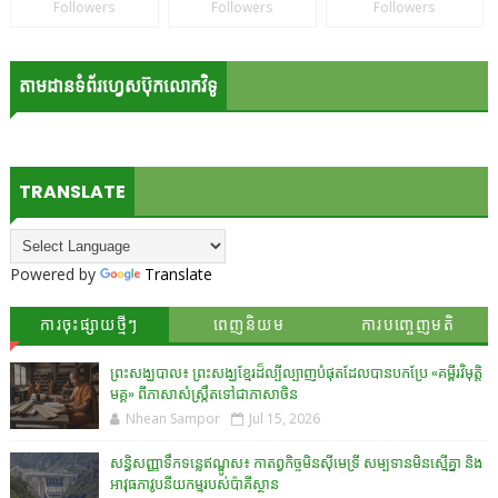
Followers
Followers
Followers
តាមដានទំព័រហ្វេសប៊ុកលោកវិទូ
TRANSLATE
Powered by
Translate
ការចុះផ្សាយថ្មីៗ
ពេញនិយម
ការបញ្ចេញមតិ
ព្រះសង្ឃបាល៖ ព្រះសង្ឃខ្មែរដ៏ល្បីល្បាញបំផុតដែលបានបកប្រែ «គម្ពីរវិមុត្តិ
មគ្គ» ពីភាសាសំស្រ្កឹតទៅជាភាសាចិន
Nhean Sampor
Jul 15, 2026
សន្ធិសញ្ញាទឹកទន្លេឥណ្ឌូស៖ កាតព្វកិច្ចមិនស៊ីមេទ្រី សម្បទានមិនស្មើគ្នា និង
អាវុធភាវូបនីយកម្មរបស់ប៉ាគីស្ថាន​