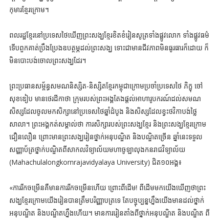
កុមារ​ខ្មែរ​ក្រោម។
ពលរដ្ឋ​ខ្មែរ​នៅ​ប្រទេស​ថៃ​ឃើញ​ព្រះសង្ឃ​ខ្មែរ​ខិតខំ​រៀន​សូត្រ​ទាំង​ផ្លូវលោក ទាំង​ផ្លូវធម៌
ទើប​ពួកគាត់​ប្រឹងប្រែង​ឧបត្ថម្ភ​ដល់​ព្រះសង្ឃ ទោះជា​មាន​ជីវភាព​មិន​ធូរធារ​ក៏ដោយ ក៏​
មិន​បោះបង់​ចោល​ព្រះសង្ឃ​ដែរ។
ព្រះ​ប្រធាន​សម្ព័ន្ធ​សមណ​និស្សិត-និស្សិត​ខ្មែរ​កម្ពុជាក្រោម​ប្រចាំ​ប្រទេស​ថៃ ភិក្ខុ ចៅ
សុខឌៀប មាន​ថេរដីកា​ថា ក្រុម​របស់​ព្រះអង្គ​តែង​ផ្ដល់​អាហារូបករណ៍​ដល់​សមណ​
សិស្ស​ដែល​ចូល​មក​សិក្សា​នៅ​ប្រទេស​ថៃ​ឆ្នាំ​ដំបូង និង​សិស្ស​ដែល​ខ្វះ​ថវិកា​បង់​ថ្លៃ​
សាលា។ ព្រះអង្គ​កត់​សម្គាល់​ថា ការ​សិក្សា​របស់​ព្រះសង្ឃ​ខ្មែរ និង​ព្រះសង្ឃ​ខ្មែរ​ក្រោម​
ជឿនលឿន ព្រោះ​មាន​ព្រះសង្ឃ​រៀន​ថ្នាក់​អនុបណ្ឌិត និង​បណ្ឌិត​ច្រើន ឆ្នាំនេះ​ទទួល​
សញ្ញាប័ត្រ​ថ្នាក់​បណ្ឌិត​ពី​សាកលវិទ្យាល័យ​មហាចូឡាលុងកនរាជវិទ្យាល័យ
(Mahachulalongkornrajavidyalaya University) ជិត១០អង្គ៖
«ការ​រីក​ចម្រើន​គឺ​មាន​ការ​រីកចម្រើន​ហើយ ព្រោះ​ពី​ដើម​! ពីដើម​មក​យើង​ឃើញ​ថា​ព្រះ
សង្ឃ​ខ្មែរ​ក្រោម​យើង​រៀន​បាន​ត្រឹម​បរិញ្ញាបត្រ​ទេ តែ​បច្ចុប្បន្ន​ហ្នឹង​យើង​មាន​ដល់​ថ្នាក់​
អនុបណ្ឌិត និង​បណ្ឌិត​ហ្នឹង​ហើយ។ មាន​ការ​រៀន​តាំង​ពី​ថ្នាក់​អនុបណ្ឌិត និង​បណ្ឌិត ពី​