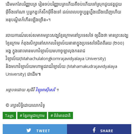
ដើម​មក​តែ​បរិញ្ញាបត្រ រៀន​ចប់​បរិញ្ញាបត្រ​ហើយ​គឺ​ចប់​ហើយ​ទៅ​ស្រុក​ជួយ​វត្ត​ជួយ​
អ៊ីចឹង​ទៅ​ណា ឬ​អ្នក​ខ្លះ​ក៏​សឹក​អ៊ីចឹង​ទៅ ដល់​ពេល​បច្ចុប្បន្ន​ហ្នឹង​យើង​ឃើញ​ហើយ
អនុបណ្ឌិត​ក៏​កើន​ឡើង​ច្រើន»។
របាយការណ៍​របស់​សមាគម​ព្រះសង្ឃ​ខ្មែរ​ក្រោម​នៅ​ប្រទេស​ថៃ ឲ្យដឹង​ថា មាន​ព្រះសង្ឃ​
ខ្មែរ​ក្រោម កំពុង​សិក្សា​នៅ​សាកលវិទ្យាល័យ​នានា​ក្នុង​ប្រទេស​ថៃ​ជិត​ពីរ​រយ​ (២០០)
អង្គ ក្នុង​នោះ​មាន​មហាវិទ្យាល័យ​មហាចូឡាលុងកនរាជ
វិទ្យាល័យ(Mahachulalongkornrajavidyalaya University)
និងមហាវិទ្យាល័យមហាម្កុដរាជវិទ្យាល័យ (Mahamakudrajavidyalaya
University) ជាដើម៕
អត្ថបទដោយ សុជីវី
វិទ្យុអាស៊ីសេរី
។
© រក្សាសិទ្ធិដោយលោកវិទូ
Tags
# ខ្មែរកម្ពុជាក្រោម
# ព័ត៌មានជាតិ
TWEET
SHARE