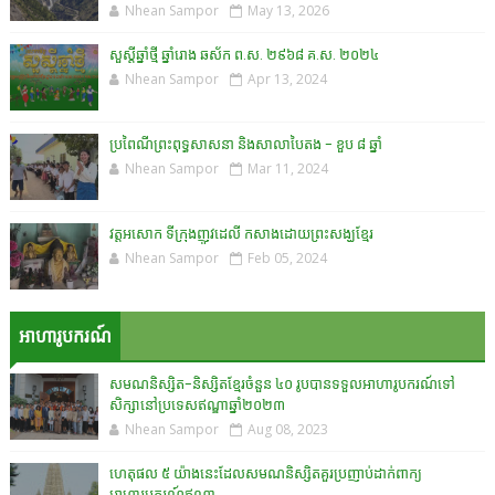
Nhean Sampor
May 13, 2026
សួស្តីឆ្នាំថ្មី ឆ្នាំរោង ឆស័ក ព.ស. ២៩៦៨ គ.ស. ២០២៤
Nhean Sampor
Apr 13, 2024
ប្រពៃណីព្រះពុទ្ធសាសនា និងសាលាបៃតង - ខួប ៨ ឆ្នាំ
Nhean Sampor
Mar 11, 2024
វត្តអសោក ទីក្រុងញូវដេលី កសាងដោយព្រះសង្ឃខ្មែរ
Nhean Sampor
Feb 05, 2024
អាហារូបករណ៍
សមណនិស្សិត-និស្សិតខ្មែរចំនួន ៤០ រូបបានទទួលអាហារូបករណ៍ទៅ
សិក្សានៅប្រទេសឥណ្ឌាឆ្នាំ២០២៣
Nhean Sampor
Aug 08, 2023
ហេតុផល ៥ យ៉ាងនេះដែលសមណនិស្សិតគួរប្រញាប់ដាក់ពាក្យ
អាហារូបករណ៍ឥណ្ឌា