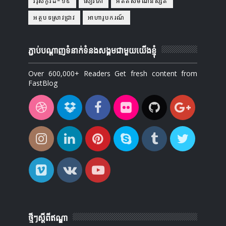
វីរុសកូវីដ-១៩
សៀវភៅ
អតីតសមណនិស្សិត
អត្ថបទស្រាវជ្រាវ
អាហារូបករណ៍
ភ្ជាប់បណ្ដាញទំនាក់ទំនងសង្គមជាមួយយើងខ្ញុំ
Over 600,000+ Readers Get fresh content from
FastBlog
ថ្មីៗស្តីពីឥណ្ឌា