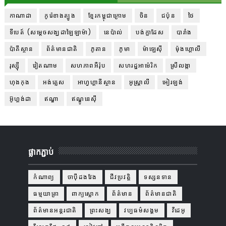
កាណាដា
កូរ៉េខាងត្បូង
ខ្មែរកម្ពុជាក្រោម
ចិន
ជប៉ុន
ថៃ
ទីបេត៍ (សម្ដេចសង្ឃដាឡៃឡាម៉ា)
នេប៉ាល់
បង់ក្លាដែស
បារាំង
ប៉ាគីស្ថាន
ព័ត៌មានជាតិ
ភូតាន
ភូមា
ម៉ាឡេស៊ី
ម៉ុងហ្គោលី
រុស្ស៊ី
វៀតណាម
សហភាពអឺរ៉ុប
សហរដ្ឋអាម៉េរិក
ស្រីលង្កា
ហុងកុង
អង់គ្លេស
អាហ្វហ្គានីស្ថាន
អូស្ត្រាលី
អៀរឡង់
អ៊ូហ្គង់ដា
ឥណ្ឌា
ឥណ្ឌូនេស៊ី
ផ្លាកភ្ជាប់
កំណាព្យ
ចាប៉ីដងវែង
ជីវប្រវត្តិ
ទស្សនទាន
ធម្មយាត្រា
ពាក្យស្លោក
ព័ត៌មាន
ព័ត៌មានជាតិ
ព័ត៌មានអន្តរជាតិ
ព្រះសង្ឃ
វប្បធម៌សង្គម
វីដេអូ