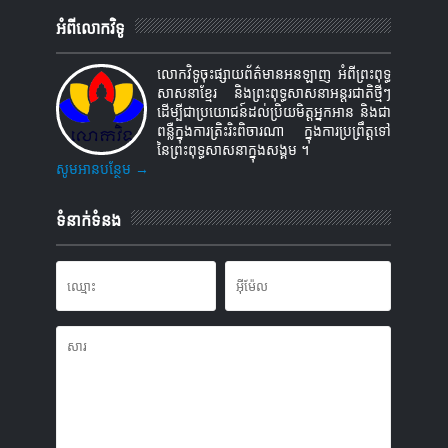
អំពីលោកវិទូ
លោកវិទូចុះផ្សាយព័ត៌មានអនឡាញ អំពីព្រះពុទ្ធ
សាសនាខ្មែរ និងព្រះពុទ្ធសាសនាអន្តរជាតិថ្មីៗ
ដើម្បីជាប្រយោជន៍ដល់ប្រិយមិត្តអ្នកអាន និងជា
ពន្លឺក្នុងការត្រិះរិះពិចារណា ក្នុងការប្រព្រឹត្តទៅ
នៃព្រះពុទ្ធសាសនាក្នុងសង្គម ។
សូមអានបន្ថែម →
ទំនាក់ទំនង