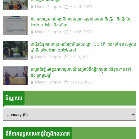
Nhean Sampor
Mar 01, 2023
៥០ អាហារូបករណ៍រដ្ឋាភិបាលឥណ្ឌា សម្រាប់សមណនិស្សិត-និស្សិតខ្មែរ
២០២៣-២៤, បើកហើយ!
Nhean Sampor
Feb 26, 2023
បង្កើនចំនួនអាហារូបករណ៍រដ្ឋាភិបាលឥណ្ឌា ICCR ពី ៣០ ទៅ ៥០ សម្រាប់
ឆ្នាំសិក្សា២០២៣-២០២៤តទៅ
Nhean Sampor
Jan 13, 2023
ឥណ្ឌាតំឡើងចំនួនអាហារូបករណ៍សម្រាប់និស្សិតកម្ពុជា ពីចំនួន ៣០ ទៅ
៥០ ក្នុងមួយឆ្នាំ
Nhean Sampor
Nov 15, 2022
ប័ណ្ណសារ
ព័ត៌មានពុទ្ធសាសនាជុំវិញពិភពលោក