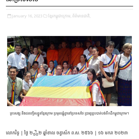
January 16, 2023
ខ្មែរកម្ពុជាក្រោម,
ព័ត៌មានជាតិ,
ព្រះសង្ឃ និងជនភៀសខ្លួន​ខ្មែរ​ក្រោម​ ប្រមូល​ផ្តុំគ្នា​នៅ​ប្រទេស​ថៃ​ ប្រារព្ធ​ខួប​បាត់បង់​ទឹកដី​កម្ពុជាក្រោម​។
លោកវិទូ | ថ្ងៃ ២᧺២ ឆ្នាំខាល ចត្វាស័ក ព.ស. ២៥៦៦ | ១៦ មករា ២០២៣