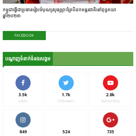
កម្ពុជាធ្វើជាប្រធានរៀបចំបុណ្យសូធ្យព្រះត្រៃបិដកអន្តរជាតិនៅពុទ្ធគយា
ឆ្នាំ២០២៣
FACEBOOK
បណ្ដាញទំនាក់ទំនងសង្គម
3.5k
1.7k
2.8k
Likes
Followers
Subscribes
849
524
735