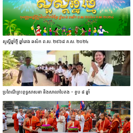
សួស្តីឆ្នាំថ្មី ឆ្នាំរោង ឆស័ក ព.ស. ២៩៦៨ គ.ស. ២០២៤
ប្រពៃណីព្រះពុទ្ធសាសនា និងសាលាបៃតង - ខួប ៨ ឆ្នាំ