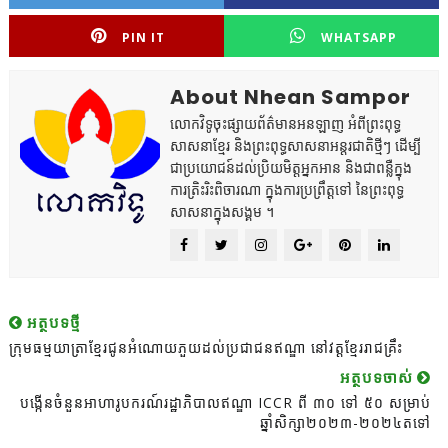
PIN IT
WHATSAPP
About Nhean Sampor
លោកវិទូចុះផ្សាយព័ត៌មានអនឡាញ អំពីព្រះពុទ្ធ
សាសនាខ្មែរ និងព្រះពុទ្ធសាសនាអន្តរជាតិថ្មីៗ ដើម្បី
ជាប្រយោជន៍ដល់ប្រិយមិត្តអ្នកអាន និងជាពន្លឺក្នុង
ការត្រិះរិះពិចារណា ក្នុងការប្រព្រឹត្តទៅ នៃព្រះពុទ្ធ
សាសនាក្នុងសង្គម ។
អត្ថបទថ្មី
ក្រុមធម្មយាត្រាខ្មែរជូនអំណោយភួយដល់ប្រជាជនឥណ្ឌា នៅវត្តខ្មែររាជគ្រឹះ
អត្ថបទចាស់
បង្កើនចំនួនអាហារូបករណ៍រដ្ឋាភិបាលឥណ្ឌា ICCR ពី ៣០ ទៅ ៥០ សម្រាប់
ឆ្នាំសិក្សា២០២៣-២០២៤តទៅ