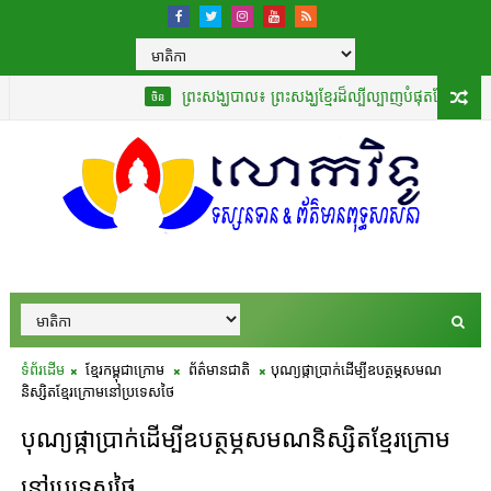
ព្រះសង្ឃបាល៖ ព្រះសង្ឃខ្មែរដ៏ល្បីល្បាញបំផុតដែលបានបកប្រែ «គម
ចិន
ទំព័រដើម
ខ្មែរកម្ពុជាក្រោម
ព័ត៌មានជាតិ
បុណ្យផ្កាប្រាក់ដើម្បីឧបត្ថម្ភសមណ
និស្សិតខ្មែរក្រោមនៅប្រទេសថៃ
បុណ្យផ្កាប្រាក់ដើម្បីឧបត្ថម្ភសមណនិស្សិតខ្មែរក្រោម
នៅប្រទេសថៃ