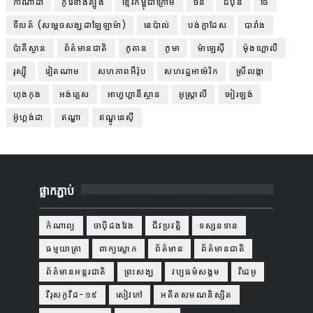
កាណាដា
កូរ៉េខាងត្បូង
ខ្មែរកម្ពុជាក្រោម
ចិន
ជប៉ុន
ថៃ
ទីបេត៍ (សម្ដេចសង្ឃដាឡៃឡាម៉ា)
នេប៉ាល់
បង់ក្លាដែស
បារាំង
ប៉ាគីស្ថាន
ព័ត៌មានជាតិ
ភូតាន
ភូមា
ម៉ាឡេស៊ី
ម៉ុងហ្គោលី
រុស្ស៊ី
វៀតណាម
សហភាពអឺរ៉ុប
សហរដ្ឋអាម៉េរិក
ស្រីលង្កា
ហុងកុង
អង់គ្លេស
អាហ្វហ្គានីស្ថាន
អូស្ត្រាលី
អៀរឡង់
អ៊ូហ្គង់ដា
ឥណ្ឌា
ឥណ្ឌូនេស៊ី
ផ្លាកភ្ជាប់
កំណាព្យ
ចាប៉ីដងវែង
ជីវប្រវត្តិ
ទស្សនទាន
ធម្មយាត្រា
ពាក្យស្លោក
ព័ត៌មាន
ព័ត៌មានជាតិ
ព័ត៌មានអន្តរជាតិ
ព្រះសង្ឃ
វប្បធម៌សង្គម
វីដេអូ
វីរុសកូវីដ-១៩
សៀវភៅ
អតីតសមណនិស្សិត