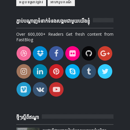
អត្ថបទស្រាវជ្រាវ
អាហារូបករណ៍
ភ្ជាប់បណ្ដាញទំនាក់ទំនងសង្គមជាមួយយើងខ្ញុំ
Over 600,000+ Readers Get fresh content from
FastBlog
ថ្មីៗស្តីពីឥណ្ឌា