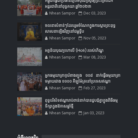
កម្ពុជាធ្វើជាប្រធានរៀបចំបុណ្យសូធ្យព្រះត្រៃបិដក
អន្តរជាតិនៅពុទ្ធគយា ឆ្នាំ២០២៣
Nhean Sampor
Dec 03, 2023
ចលនាសំខាន់ៗដែលរួមចំណែកក្នុងការស្ដារព្រះពុទ្ធ
សាសនាឡើងវិញនៅជម្ពូទ្វីប
Nhean Sampor
Nov 05, 2023
អត្ថន័យបុណ្យហោលី (Holi) របស់ហិណ្ឌូ
Nhean Sampor
Mar 08, 2023
អ្នកធម្មយាត្រាកូរ៉េខាងត្បូង ១០៨ នាក់ធ្វើធម្មយាត្រា
ចម្ងាយជាង ១១០០ គីឡូម៉ែត្រនៅប្រទេសឥណ្ឌា
Nhean Sampor
Feb 27, 2023
ពុទ្ធបរិស័ទឥណ្ឌារាប់ពាន់នាក់បានជួបជុំគ្នាក្នុងពិធីធម្ម
ទីក្សាក្នុងឱកាសឆ្នាំថ្មី
Nhean Sampor
Jan 03, 2023