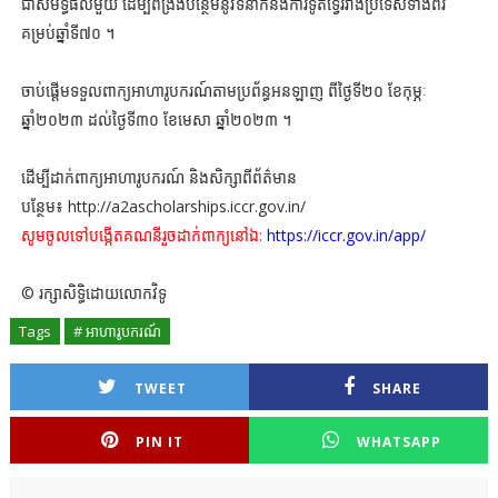
ជាសមិទ្ធផលមួយ ដើម្បីពង្រឹងបន្ថែមនូវទំនាក់នងការទូតទ្វេរវាងប្រទេសទាំងពីរ
គម្រប់ឆ្នាំទី៧០ ។
ចាប់ផ្ដើមទទួលពាក្យអាហារូបករណ៍តាមប្រព័ន្ធអនឡាញ ពីថ្ងៃទី២០ ខែកុម្ភៈ
ឆ្នាំ២០២៣ ដល់ថ្ងៃទី៣០ ខែមេសា ឆ្នាំ២០២៣ ។
ដើម្បីដាក់ពាក្យអាហារូបករណ៍ និងសិក្សាពីព័ត៌មាន
បន្ថែម៖ http://a2ascholarships.iccr.gov.in/
សូមចូលទៅបង្កើតគណនីរួចដាក់ពាក្យនៅឯ:
https://iccr.gov.in/app/
© រក្សាសិទ្ធិដោយលោកវិទូ
Tags
# អាហារូបករណ៍
TWEET
SHARE
PIN IT
WHATSAPP