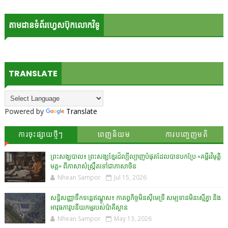
តាមដានទំព័រហ្វេសប៊ុកលោកវិទូ
TRANSLATE
Powered by
Translate
ការចុះផ្សាយថ្មីៗ
ពេញនិយម
ការបញ្ចេញមតិ
ព្រះសង្ឃបាល៖ ព្រះសង្ឃខ្មែរដ៏ល្បីល្បាញបំផុតដែលបានបកប្រែ «គម្ពីរវិមុត្តិ
មគ្គ» ពីភាសាសំស្រ្កឹតទៅជាភាសាចិន
Nhean Sampor
Jul 15, 2026
សន្ធិសញ្ញាទឹកទន្លេឥណ្ឌូស៖ កាតព្វកិច្ចមិនស៊ីមេទ្រី សម្បទានមិនស្មើគ្នា និង
អាវុធភាវូបនីយកម្មរបស់ប៉ាគីស្ថាន​
Nhean Sampor
May 13, 2026