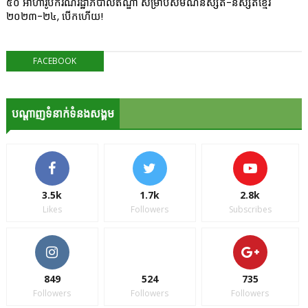
៥០ អាហារូបករណ៍រដ្ឋាភិបាលឥណ្ឌា សម្រាប់សមណនិស្សិត-និស្សិតខ្មែរ
២០២៣-២៤, បើកហើយ!
FACEBOOK
បណ្ដាញទំនាក់ទំនងសង្គម
3.5k
1.7k
2.8k
Likes
Followers
Subscribes
849
524
735
Followers
Followers
Followers