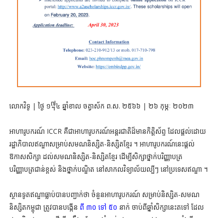
លោកវិទូ | ថ្ងៃ ១᧧៤ ឆ្នាំខាល ចត្វាស័ក ព.ស. ២៥៦៦ | ២៦ កុម្ភៈ ២០២៣
អាហារូបករណ៍ ICCR គឺជាអាហារូបករណ៍អន្តរជាតិដ៏មានកិត្តិស័ព្ទ ដែលផ្ដល់ដោយ
រដ្ឋាភិបាលឥណ្ឌាសម្រាប់សមណនិស្សិត-និស្សិតខ្មែរ ។ អាហារូបករណ៍នេះផ្ដល់
ឱកាសសិក្សា ដល់សមណនិស្សិត-និស្សិតខ្មែរ ដើម្បីសិក្សាថ្នាក់បរិញ្ញាបត្រ
បរិញ្ញាបត្រជាន់ខ្ពស់ និងថ្នាក់បណ្ឌិត នៅសាកលវិទ្យាល័យល្បីៗ នៅប្រទេសឥណ្ឌា ។
ស្ថានទូតឥណ្ឌាធ្លាប់បានបញ្ជាក់ថា ចំនួនអាហារូបករណ៍ សម្រាប់និស្សិត-សមណ
និស្សិតកម្ពុជា ត្រូវបានបង្កើន
ពី ៣០ ទៅ ៥០
នាក់ ចាប់ពីឆ្នាំសិក្សានេះតទៅ ដែល