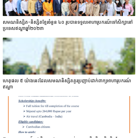
សមណនិស្សិត-និស្សិតខ្មែរចំនួន ៤០ រូបបានទទួលអាហារូបករណ៍ទៅសិក្សានៅ
ប្រទេសឥណ្ឌាឆ្នាំ២០២៣
ហេតុផល ៥ យ៉ាងនេះដែលសមណនិស្សិតគួរប្រញាប់ដាក់ពាក្យអាហារូបករណ៍
ឥណ្ឌា