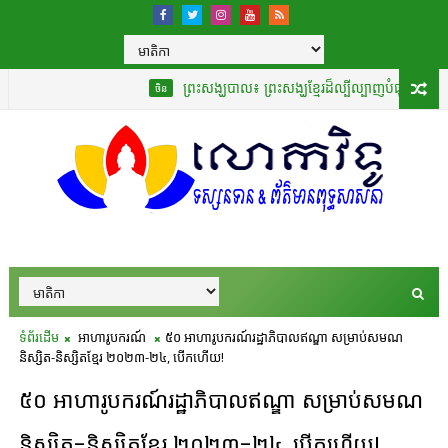
ព្រះសង្ឃបាល៖ ព្រះសង្ឃខ្មែរដ៏ល្បីល្បាញបំផុតដែលបានបកប្រែ
ចិន
ទំព័រដើម
អាហារូបករណ៍
៥០ អាហារូបករណ៍រដ្ឋាភិបាលឥណ្ឌា សម្រាប់សមណ
និស្សិត-និស្សិតខ្មែរ ២០២៣-២៤, បើកហើយ!
៥០ អាហារូបករណ៍រដ្ឋាភិបាលឥណ្ឌា សម្រាប់សមណ
និស្សិត-និស្សិតខ្មែរ ២០២៣-២៤, បើកហើយ!