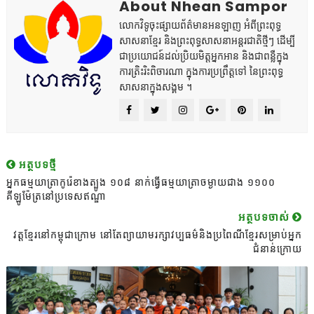
About Nhean Sampor
លោកវិទូចុះផ្សាយព័ត៌មានអនឡាញ អំពីព្រះពុទ្ធ
សាសនាខ្មែរ និងព្រះពុទ្ធសាសនាអន្តរជាតិថ្មីៗ ដើម្បី
ជាប្រយោជន៍ដល់ប្រិយមិត្តអ្នកអាន និងជាពន្លឺក្នុង
ការត្រិះរិះពិចារណា ក្នុងការប្រព្រឹត្តទៅ នៃព្រះពុទ្ធ
សាសនាក្នុងសង្គម ។
អត្ថបទថ្មី
អ្នកធម្មយាត្រាកូរ៉េខាងត្បូង ១០៨ នាក់ធ្វើធម្មយាត្រាចម្ងាយជាង ១១០០
គីឡូម៉ែត្រនៅប្រទេសឥណ្ឌា
អត្ថបទចាស់
វត្តខ្មែរនៅកម្ពុជាក្រោម នៅតែព្យាយាមរក្សាវប្បធម៌និងប្រពៃណីខ្មែរសម្រាប់អ្នក
ជំនាន់ក្រោយ