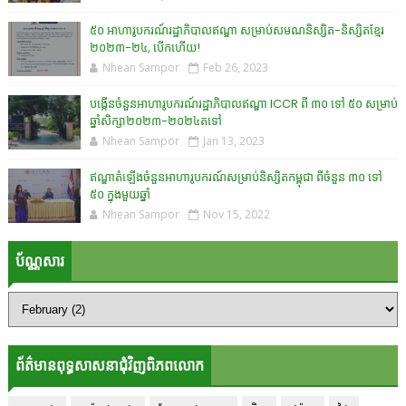
៥០ អាហារូបករណ៍រដ្ឋាភិបាលឥណ្ឌា សម្រាប់សមណនិស្សិត-និស្សិតខ្មែរ
២០២៣-២៤, បើកហើយ!
Nhean Sampor
Feb 26, 2023
បង្កើនចំនួនអាហារូបករណ៍រដ្ឋាភិបាលឥណ្ឌា ICCR ពី ៣០ ទៅ ៥០ សម្រាប់
ឆ្នាំសិក្សា២០២៣-២០២៤តទៅ
Nhean Sampor
Jan 13, 2023
ឥណ្ឌាតំឡើងចំនួនអាហារូបករណ៍សម្រាប់និស្សិតកម្ពុជា ពីចំនួន ៣០ ទៅ
៥០ ក្នុងមួយឆ្នាំ
Nhean Sampor
Nov 15, 2022
ប័ណ្ណសារ
ព័ត៌មានពុទ្ធសាសនាជុំវិញពិភពលោក