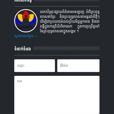
អំពីលោកវិទូ
លោកវិទូចុះផ្សាយព័ត៌មានអនឡាញ អំពីព្រះពុទ្ធ
សាសនាខ្មែរ និងព្រះពុទ្ធសាសនាអន្តរជាតិថ្មីៗ
ដើម្បីជាប្រយោជន៍ដល់ប្រិយមិត្តអ្នកអាន និងជា
ពន្លឺក្នុងការត្រិះរិះពិចារណា ក្នុងការប្រព្រឹត្តទៅ
នៃព្រះពុទ្ធសាសនាក្នុងសង្គម ។
សូមអានបន្ថែម →
ទំនាក់ទំនង