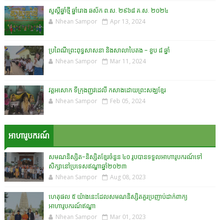
សួស្តីឆ្នាំថ្មី ឆ្នាំរោង ឆស័ក ព.ស. ២៩៦៨ គ.ស. ២០២៤
Nhean Sampor
Apr 13, 2024
ប្រពៃណីព្រះពុទ្ធសាសនា និងសាលាបៃតង - ខួប ៨ ឆ្នាំ
Nhean Sampor
Mar 11, 2024
វត្តអសោក ទីក្រុងញូវដេលី កសាងដោយព្រះសង្ឃខ្មែរ
Nhean Sampor
Feb 05, 2024
អាហារូបករណ៍
សមណនិស្សិត-និស្សិតខ្មែរចំនួន ៤០ រូបបានទទួលអាហារូបករណ៍ទៅ
សិក្សានៅប្រទេសឥណ្ឌាឆ្នាំ២០២៣
Nhean Sampor
Aug 08, 2023
ហេតុផល ៥ យ៉ាងនេះដែលសមណនិស្សិតគួរប្រញាប់ដាក់ពាក្យ
អាហារូបករណ៍ឥណ្ឌា
Nhean Sampor
Mar 01, 2023