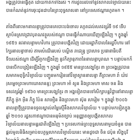
អង្គត្រូវបានធ្វើគុត ដោយកាត់កទាំងរស់ ។ ការដួលរលំទៅនូវសាកលវិទ្យាល័យនេះ
បានកំណត់នូវការចុះដុនដាបនៃព្រះពុទ្ធសាសនា នៅប្រទេសឥណ្ដារហូតមក ។
តាំងពីនោះមកនាលន្ទាត្រូវបានគេបោះបង់ចោល រហូតដល់សតវត្សរ៍ទី ១៩ ទើប
ស្ថាប័នស្រាវជ្រាវបុរាណវត្ថុរបស់ឥណ្ឌា បានធ្វើកំណាយឃើញឡើងវិញ ។ ក្នុងឆ្នាំ
១៩៥១ នវនាលន្ទាមហវិហារ ត្រូវបានបង្កើតវិញ ដោយរដ្ឋាភិបាលនៃរដ្ឋប៊ីហារ នៅ
ក្បែរនាលន្ទាចាស់ តាមសំណើររបស់ បណ្ឌិត រាជេន្ទ្រ ប្រាសាទ ប្រធានាធិបតី
ទី១របស់ឥណ្ឌា ដើម្បីរំឭកឡើងវិញ នូវកិត្យានុភាពនៃនាលន្ទាបុរាណ ។ បន្ទាប់មកក៏
បានបើកបង្រៀនឡើងវិញ ។ ក្នុងឆ្នាំ ១៩៥៥ មានព្រះសង្ឃខ្មែរ ៣ ព្រះអង្គត្រូវបាន
សមាគមពុទ្ធិកវិទ្យាល័យ បញ្ជូនមករៀននៅវិទ្យាស្ថាននាលន្ទា គឺព្រះមហា វ៉ា យ៉ាវ
(សម្ដេចព្រះមហាឃោសានន្ទ) ព្រះមហា អាំ សួន និងព្រះមហា មាស ចន និង
ទសវត្សរ៍ឆ្នាំ ១៩៦០ មានព្រះសង្ឃខ្មែរ ៣ អង្គទៀតបានទៅសិក្សាបន្តវិជ្ជានៅនាលន្ទា
គឺភិក្ខុ អ៊ុក អ៊ិន ភិក្ខុ ប៉ែន សាអឿន និងព្រះមហា ស៊ុន សារៀម ។ ក្នុងឆ្នាំ ២០០៦
នាលន្ទាថ្មីត្រូវបានទទួលស្គាល់តម្លៃស្មើនឹងសាកលវិទ្យាល័យ ។ បន្ទាប់មកទៀតក្នុង
ឆ្នាំ ២០១០ រដ្ឋសភាឥណ្ឌាបានអនុម័តច្បាប់ អនុញ្ញាតឲ្យបង្កើតសាកល
វិទ្យាល័យនាលន្ទាអន្តរជាតិឡើងវិញ ។ ប្រទេសកាន់ព្រះពុទ្ធសាសនាមួយចំនួន បាន
ផ្ដល់មូលនិធិសម្រាប់ឧបត្ថម្ភសាកលវិទ្យាល័យនេះ មានដូចជា ចិន ជប៉ុន សិង្ហបុរី