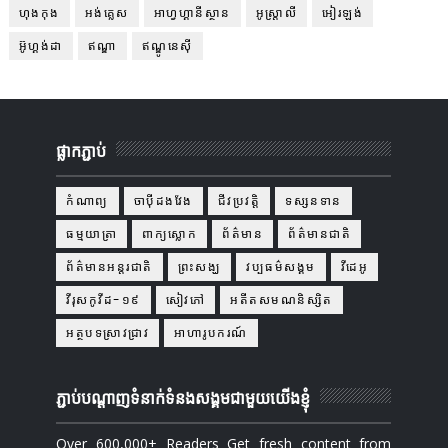
ហុងកុង
អង់គ្លេស
អាហ្វហ្គានីស្ថាន
អូស្ត្រាលី
អៀរឡង់
អ៊ូហ្គង់ដា
ឥណ្ឌា
ឥណ្ឌូនេស៊ី
ផ្លាកភ្ជាប់
កំណាព្យ
ចាប៉ីដងវែង
ជីវប្រវត្តិ
ទស្សនទាន
ធម្មយាត្រា
ពាក្យស្លោក
ព័ត៌មាន
ព័ត៌មានជាតិ
ព័ត៌មានអន្តរជាតិ
ព្រះសង្ឃ
វប្បធម៌សង្គម
វីដេអូ
វីរុសកូវីដ-១៩
សៀវភៅ
អតីតសមណនិស្សិត
អត្ថបទស្រាវជ្រាវ
អាហារូបករណ៍
ភ្ជាប់បណ្ដាញទំនាក់ទំនងសង្គមជាមួយយើងខ្ញុំ
Over 600,000+ Readers Get fresh content from