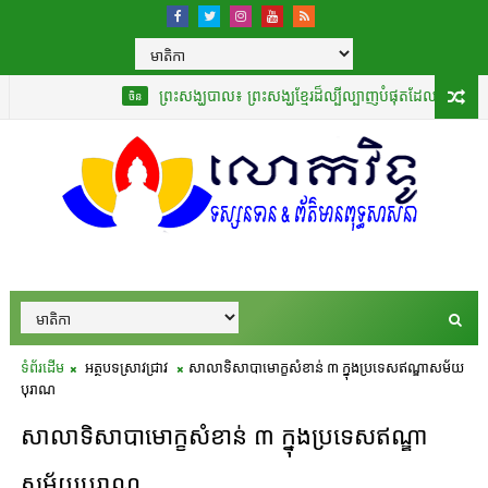
ព្រះសង្ឃបាល៖ ព្រះសង្ឃខ្មែរដ៏ល្បីល្បាញបំផុតដែលបានបកប្រែ «គម្ពីរវិមុត្
ចិន
ទំព័រដើម
អត្ថបទស្រាវជ្រាវ
សាលាទិសាបាមោក្ខសំខាន់ ៣ ក្នុងប្រទេសឥណ្ឌាសម័យ
បុរាណ
សាលាទិសាបាមោក្ខសំខាន់ ៣ ក្នុងប្រទេសឥណ្ឌា
សម័យបុរាណ