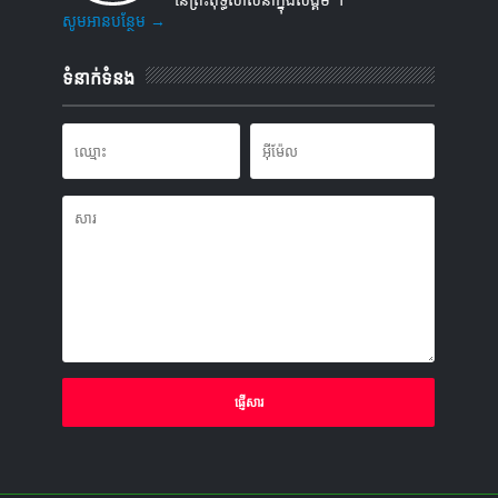
សូមអានបន្ថែម →
ទំនាក់ទំនង