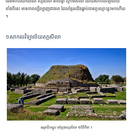
ដើមមកបរិយាយទេគឺ តក្កសិលា នាលន្ទា វិក្រាមសិលា ដោយសាកលវិទ្យាល័យ
ទាំងបីនេះ មានភាពល្បីល្បាញជាងគេ ដែលខ្មែរយើងធ្លាប់បានឮឈ្មោះខ្លះមកហើយ
។
១.សាកលវិទ្យាល័យតក្កសិលា
ធម្មរាជិកស្តូប នៅក្រុងតក្កសិលា ©វិគីភីឌា ។