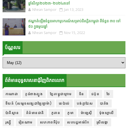
ឆ្នាំសិក្សា២០២៣-២០២៤តទៅ
Nhean Sampor
Jan 13, 2023
ឥណ្ឌាតំឡើងចំនួនអាហារូបករណ៍សម្រាប់និស្សិតកម្ពុជា ពីចំនួន ៣០ ទៅ
៥០ ក្នុងមួយឆ្នាំ
Nhean Sampor
Nov 15, 2022
ប័ណ្ណសារ
ព័ត៌មានពុទ្ធសាសនាជុំវិញពិភពលោក
កាណាដា
កូរ៉េខាងត្បូង
ខ្មែរកម្ពុជាក្រោម
ចិន
ជប៉ុន
ថៃ
ទីបេត៍ (សម្ដេចសង្ឃដាឡៃឡាម៉ា)
នេប៉ាល់
បង់ក្លាដែស
បារាំង
ប៉ាគីស្ថាន
ព័ត៌មានជាតិ
ភូតាន
ភូមា
ម៉ាឡេស៊ី
ម៉ុងហ្គោលី
រុស្ស៊ី
វៀតណាម
សហភាពអឺរ៉ុប
សហរដ្ឋអាម៉េរិក
ស្រីលង្កា