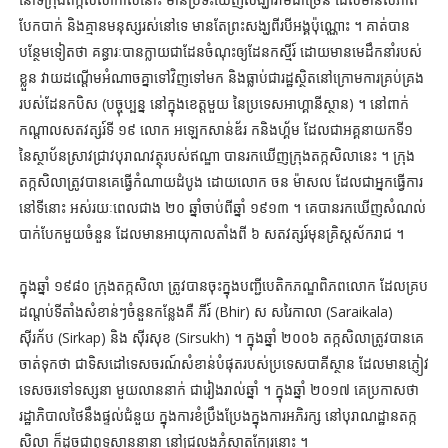
បែកបាក់ និងគ្មានមនុស្សរស់នៅទេ មានតែព្រះសង្ឃពីរបីអង្គប៉ុណ្ណោះ ។ គាត់បាន
បន្ថែមទៀតថា គន្ធារៈបានក្លាយជាដែនចំណុះឲ្យដែនកស្មីរ៍ ដោយមានមេដឹកនាំរបស់
ខ្លួន វាយដណ្ដើមអំណាចគ្នាទៅវិញទៅមក និងធ្លាប់ជារដ្ឋស្ថិតនៅក្រោមការគ្រប់គ្រង
របស់ដែនកបិស (បច្ចុប្បន្ន នៅក្នុងខេត្តមួយ នៃប្រទេសអាហ្គានីស្ថាន) ។ នៅពាក់
កណ្ដាលសតវត្សរ៍ទី ១៩ លោក អឡេកសាន់ឌ័រ កនិងហ្គ័ម ដែលជាអគ្គនាយកទី១
នៃស្ថាប័នស្រាវជ្រាវបុរាណវត្ថុរបស់ឥណ្ឌា បានរកឃើញក្រុងតក្កសិលានេះ ។ ក្រុង
តក្កសិលាត្រូវបានគេធ្វើកំណាយដំបូង ដោយលោក ចន ម៉ាសល ដែលជាអ្នកធ្វើការ
នៅទីនោះ អស់រយៈពេលជាង ២០ ឆ្នាំចាប់ពីឆ្នាំ ១៩១៣ ។ គេបានរកឃើញសំណល់
បាក់បែកមួយចំនួន ដែលមានអាយុកាលតាំងពី ៦ សតវត្សរ៍មុនគ្រិស្តស័ករាជ ។
ក្នុងឆ្នាំ ១៩៨០ ក្រុងតក្កសិលា ត្រូវបានចុះក្នុងបញ្ជីបេតិកភណ្ឌពិភពលោក ដែលគ្រប
ដណ្ដប់ទីតាំងសំខាន់ៗចំនួនកន្លែងគឺ ភីរ៍ (Bhir) ស សរៃកាលា (Saraikala)
ស៊ីរក័ប (Sirkap) និង ស៊ីរសុខ (Sirsukh) ។ ក្នុងឆ្នាំ ២០០៦ តក្កសិលាត្រូវបានគេ
ចាត់ទុកថា ជាទិសដៅទេសចរណ៍សំខាន់បំផុតរបស់ប្រទេសបាគីស្ថាន ដែលមានភ្ញៀវ
ទេសចរទៅទស្សនា មួយលាននាក់ ជារៀងរាល់ឆ្នាំ ។ ក្នុងឆ្នាំ ២០១៧ គេប្រកាសថា
រដ្ឋាភិបាលថៃនឹងផ្ទល់ជំនួយ ក្នុងការខំប្រឹងប្រែងក្នុងការអភិរក្ស នៅបុរាណដ្ឋានតក្ក
សិលា ក៏ដូចជាពុទ្ធស្ថាននានា នៅជ្រលងភ្នំស្វាតក្បែរនោះ ។