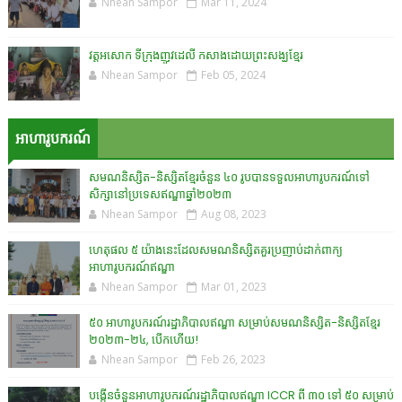
Nhean Sampor
Mar 11, 2024
វត្តអសោក ទីក្រុងញូវដេលី កសាងដោយព្រះសង្ឃខ្មែរ
Nhean Sampor
Feb 05, 2024
អាហារូបករណ៍
សមណនិស្សិត-និស្សិតខ្មែរចំនួន ៤០ រូបបានទទួលអាហារូបករណ៍ទៅ
សិក្សានៅប្រទេសឥណ្ឌាឆ្នាំ២០២៣
Nhean Sampor
Aug 08, 2023
ហេតុផល ៥ យ៉ាងនេះដែលសមណនិស្សិតគួរប្រញាប់ដាក់ពាក្យ
អាហារូបករណ៍ឥណ្ឌា
Nhean Sampor
Mar 01, 2023
៥០ អាហារូបករណ៍រដ្ឋាភិបាលឥណ្ឌា សម្រាប់សមណនិស្សិត-និស្សិតខ្មែរ
២០២៣-២៤, បើកហើយ!
Nhean Sampor
Feb 26, 2023
បង្កើនចំនួនអាហារូបករណ៍រដ្ឋាភិបាលឥណ្ឌា ICCR ពី ៣០ ទៅ ៥០ សម្រាប់