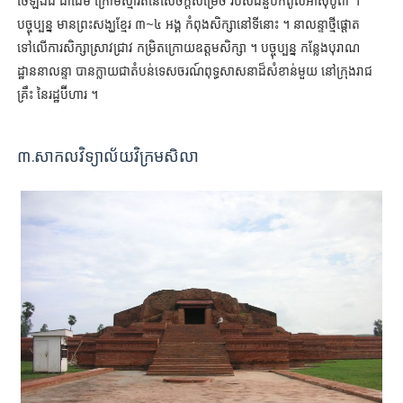
ថៃឡង់ដ៍ ជាដើម ក្រោមស្មារតីនៃសេចក្តីសម្រេច របស់ជំនួបកំពូលអាស៊ីបូព៌ា ។
បច្ចុប្បន្ន មានព្រះសង្ឃខ្មែរ ៣~៤ អង្គ កំពុងសិក្សានៅទីនោះ ។ នាលន្ទាថ្មីផ្ដោត
ទៅលើការសិក្សាស្រាវជ្រាវ កម្រិតក្រោយឧត្តមសិក្សា ។ បច្ចុប្បន្ន កន្លែងបុរាណ
ដ្ឋាននាលន្ទា បានក្លាយជាតំបន់ទេសចរណ៍ពុទ្ធសាសនាដ៏សំខាន់មួយ នៅក្រុងរាជ
គ្រឹះ នៃរដ្ឋប៊ីហារ ។
៣.សាកលវិទ្យាល័យវិក្រមសិលា