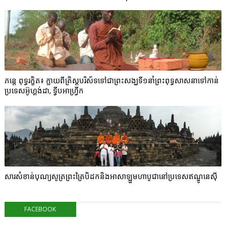
ភន្តេ ពុទ្ធរក្ខិត៖ ក្លាយពីគ្រិស្តបរិស័ទទៅជាព្រះសង្ឃទី១នាំព្រះពុទ្ធសាសនាទៅកាន់
ប្រទេសអ៊ូហ្គង់ដា, ទ្វីបអាហ្វ្រីក
សារសំខាន់បុណ្យសូត្រព្រះត្រៃបិដកនិងអាសាឡ្ហមហាបូជានៅប្រទេសឥណ្ឌូនេស៊ី
FACEBOOK