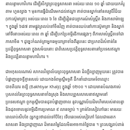
នាលន្ទាមហាវិហារ ដើម្បីសិក្សាព្រះពុទ្ធសាសនា អស់រយៈពេល ១០ ឆ្នាំ ដោយយកគំរូ
តាម ហួនត្សាង ។ មុនការធ្វើដំណើរមកដល់ឥណ្ឌា គាត់បានស្នាក់នៅនគរស្រីវិជ័យ
(កោះស៊ូមាត្រា) អស់យរៈពេល ៦ ខែ ដើម្បីរៀនវេយ្យាករណ៍សំស្ក្រឹត និងភាសាម៉ាឡេ
។ ក្នុងឆ្នាំ ៦៨៧ តាមផ្លូវត្រលប់ទៅចិនវិញ គាត់បានឈប់នៅកោះស៊ូមាត្រា និងស្នាក់
នៅទីនោះអស់រយៈពេល ៣ ឆ្នាំ ដើម្បីបកប្រែគម្ពីរដីការផ្សេងៗ ពីភាសាសំស្ក្រឹតទៅជា
ភាសាចិន ។ ដូច្នេះកំណត់ត្រាអ្នកធម្មយាត្រាទាំងពីររូបនេះ ជាប្រភពដ៏សំខាន់នៃ
ប្រវត្តិពុទ្ធសាសនា ក្នុងសម័យនោះ ជាពិសេសប្រវត្តិពុទ្ធសាសនានៅប្រទេសឥណ្ឌា
និងប្រវត្តិនាលន្ទាមហាវិហារ ។
ជាអកុសលណាស់ សាកលវិទ្យាល័យព្រះពុទ្ធសាសនា ដ៏ល្បីល្បាញមួយនេះ ត្រូវបាន
បំផ្លាញខ្ទេចខ្ទីគ្មានសល់ ដោយកងទ័ពមូស្លីមទួគី ដឹកនាំដោយមេទ័ពឈ្មោះ
បាខតិយារ ខល្ជី (Bakhtiyar Khalji) ក្នុងឆ្នាំ ១២០០ ។ ដោយមានបំណងគាស់
ឫសគល់នៃព្រះពុទ្ធសាសនាទាំងស្រុង និងសាបព្រួសសាសនាឥស្លាមនៅ
ប្រទេសឥណ្ឌា ពួកមូស្លីមបានដុតបំផ្លាញចោល នូវបណ្ណាល័យដ៏មហិមារបស់នាលន្ទា
និងដុតចោលនូវគម្ពីរដីការប្រមាណ ៩ លានច្បាប់ ។ គ្រាន់តែសៀវភៅឆេះ មានរយៈ
ពេលរាប់សិបខែ (អ្នកខ្លះថាដល់ទៅបីខែ) ទើបឆេះអស់សៀវភៅ ដែលជាមរតក
សាសនា និងប្រាជ្ញាញាណ ដ៏មានតម្លៃដែលមិនអាចកាត់ថ្លៃបាន ។ ព្រះសង្ឃរាប់ពាន់