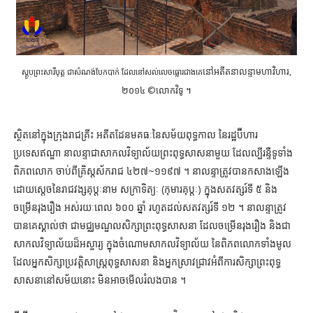
នៅអតីតនាលន្ទាមហាវិហារ,
ស្តូបព្រះសារីបុត្ត ជាសំណង់បែកបាក់ ដែលនៅសល់លេចធ្លោរជាងគេ
២០១៤ ©លោកវិទូ ។
ស្ថិតនៅក្នុងក្រុងរាជគ្រីះ អតីតដែនមគធៈនៃសម័យពុទ្ធកាល នៃរដ្ឋប៊ីហារ
ប្រទេសឥណ្ឌា នាលន្ទាជាសាកលវិទ្យាល័យព្រះពុទ្ធសាសនាមួយ ដែលល្បីរន្ទឺទូទាំង
ពិភពលោក ចាប់ពីគ្រិស្តស័ករាជ ៤២៧~១១៩៧ ។ នាលន្ទាត្រូវបានកសាងឡើង
ដោយស្តេចនៃរាជវង្សគុប្តៈនាម សក្រាទិត្យៈ (កុមារគុប្តៈ) ក្នុងសតវត្សរ៍ទី ៥ និង
ចម្រើនរុងរឿង អស់រយៈពេល ៦០០ ឆ្នាំ រហូតដល់សតវត្សរ៍ទី ១២ ។ នាលន្ទាត្រូវ
បានគេស្គាល់ថា ជាមជ្ឈមណ្ឌលសិក្សាព្រះពុទ្ធសាសនា ដែលចម្រើនរុងរឿង និងជា
សាកលវិទ្យាល័យដ៏អស្ចារ្យ ក្នុងចំណោមសាកលវិទ្យាល័យ នៃពិភពលោកទាំងមូល
ដែលអ្នកសិក្សាប្រវត្តិសាស្ត្រពុទ្ធសាសនា និងអ្នកស្រាវជ្រាវអំពីការសិក្សាព្រះពុទ្ធ
សាសនានៅសម័យនោះ មិនអាចមើលរំលងបាន ។