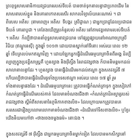
ព្រះពុទ្ធសាសនានិកាយវជ្រយានរបស់ទីបេត៍ បានចាត់ទុកនាលន្ទាជាប្រភពដើម នៃ
សាសនារបស់ខ្លួន និងគោរពកោតសរសើរ សាកលវិទ្យាល័យនេះណាស់ ។ ជា
ពិសេស អតិសៈ (នាមពេញ៖ អតិសៈ ទីបង្ករៈ ស្រីជ្ញាណៈ) ជាអ្នកប្រាជ្ញដែលប្រជាជន
ទីបេត៍ គោរពបូជា ។ គេតែងឃើញរូបគំនូរបស់ អតិសៈនៅតាមវត្តអារាមរបស់ទីបេត៍
។ អតិសៈ ក៏ល្បីថាបាននាំពុទ្ធសាសនាវជ្រយាន ទៅផ្សព្វផ្សាយនៅអាណាចក្រស្រី
វិជ័យ (ឥណ្ឌូនេស៊ី) ក្នុងឆ្នាំ ១០១៣ ដោយបានស្នាក់នៅទីនោះ អស់រយៈពេល ១២
ឆ្នាំ ទើបត្រលប់មកឥណ្ឌាវិញ ។ ដោយឡែកអ្នកធ្វើដំណើរធម្មយាត្រាចិនពីរអង្គ ដ៏ល្បី
ល្បាញក្នុងប្រវត្តិសាស្ត្រគឺ ហួនត្សាង និងអ៊ីត្សឹង នៃរាជវង្សថាង ក៏បាននិមន្តមកដល់
សាលានាលន្ទាដែរ ។ ហួនត្សាង បានធ្វើដំណើរមកដល់ឥណ្ឌា ក្នុងសតវត្សរ៍ទី ៧
ហើយល្បីថាបានធ្វើដំណើរទូទាំងប្រទេសឥណ្ឌា អស់រយៈពេល ១៧ ឆ្នាំ រួម
ទាំងនាលន្ទាផងដែរ ។ ដំណើរធម្មយាត្រានេះ ត្រូវបានធ្វើកំណត់ត្រាទុក ក្នុងសៀវភៅ
កំណត់ត្រាធ្វើដំណើររបស់គាត់ ដែលមានចំណងជើងថា «កំណត់ត្រាដ៏អស្ចារ្យរបស់
រាជវង្សថាង ស្តីអំពីសាសនានៃភូមិភាគខាងលិច» ដែលក្រោយមកត្រូវបានគេ
សរសេរជារឿងប្រលោមលោកមានចំណងជើងថា «ដំណើរទៅទិសខាងលិច» ឬខ្មែរ
យើងនិយមហៅថា «ថាងចេងចម្លងធម៌» នោះឯង ។
ក្នុងសតវត្សរ៍ទី ៧ អ៊ីត្សឹង ជាអ្នកធម្មយាត្រាចិនម្នាក់ទៀត ដែលបានមកសិក្សានៅ