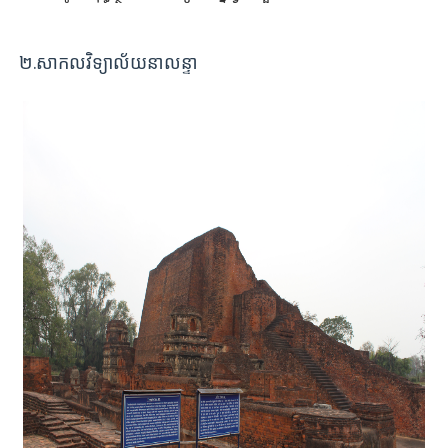
២.សាកលវិទ្យាល័យនាលន្ទា