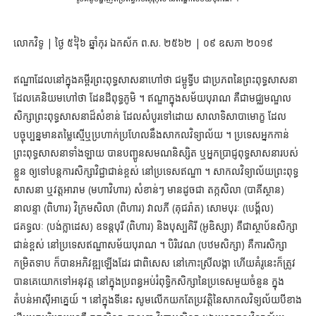
លោកវិទូ | ថ្ងៃ ៥᧦៦ ឆ្នាំកុរ ឯកស័ក ព.ស. ២៥៦២ | ០៩ ឧសភា ២០១៩
ឥណ្ឌាដែលនៅក្នុងគម្ពីរព្រះពុទ្ធសាសនាហៅថា ជម្ពូទ្វីប ជាប្រភពនៃព្រះពុទ្ធសាសនា
ដែលគេនិយមហៅថា ដែនដីពុទ្ធភូមិ ។ ឥណ្ឌាក្នុងសម័យបុរាណ គឺជាមជ្ឈមណ្ឌល
សិក្សាព្រះពុទ្ធសាសនាដ៏សំខាន់ ដែលសំបូរទៅដោយ សាលាទិសាបាមោក្ខ ដែល
បច្ចុប្បន្នមានតម្លៃស្មើឬប្រហាក់ប្រហែលនឹងសាកលវិទ្យាល័យ ។ ប្រទេសអ្នកកាន់
ព្រះពុទ្ធសាសនាទាំងឡាយ បានបញ្ជូនសមណនិស្សិត ឬអ្នកប្រាជ្ញពុទ្ធសាសនារបស់
ខ្លួន ឲ្យទៅបន្តការសិក្សាវិជ្ជាជាន់ខ្ពស់ នៅប្រទេសឥណ្ឌា ។ សាកលវិទ្យាល័យព្រះពុទ្ធ
សាសនា ឬវត្តអារាម (មហាវិហារ) សំខាន់ៗ មានដូចជា តក្កសិលា (បាគីស្ថាន)
នាលន្ទា (ពិហារ) វិក្រមសិលា (ពិហារ) វាលភី (គុជរ៉ាត) សោមបុរៈ (បេង្គ័ល)
ជគទ្ធលៈ (បង់ក្លាដេស) ឧទន្តបុរី (ពិហារ) និងបុស្បគិរី (អូឌិស្សា) គឺជាស្ថាប័នសិក្សា
ជាន់ខ្ពស់ នៅប្រទេសឥណ្ឌាសម័យបុរាណ ។ បិរិវេណ (បឋមសិក្សា) គឺការសិក្សា
កម្រិតទាប ក៏បានអភិវឌ្ឍឡើងដែរ ជាពិសេស នៅកោះស្រីលង្កា ហើយគំរូនេះក៏ត្រូវ
បានគេយោកទៅអនុវត្ត នៅក្នុងប្រពន្ធអប់រំពុទ្ធិកសិក្សានៃប្រទេសមួយចំនួន ក្នុង
តំបន់អាស៊ីអាគ្នេយ៍ ។ នៅក្នុងទីនេះ សូមលើកយកតែប្រវត្តិនៃសាកលវិទ្យល័យបីខាង