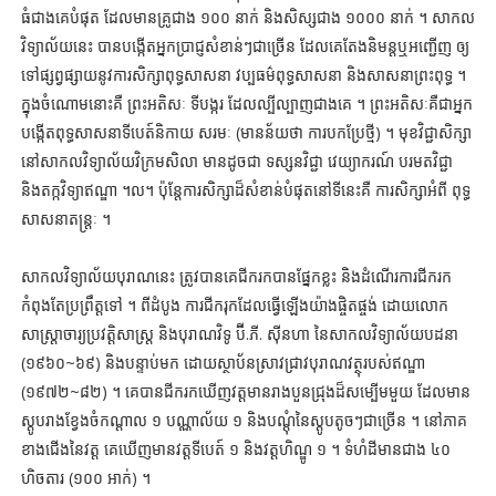
ធំជាងគេបំផុត ដែលមានគ្រូជាង ១០០ នាក់ និងសិស្សជាង ១០០០ នាក់ ។ សាកល
វិទ្យាល័យនេះ បានបង្កើតអ្នកប្រាជ្ញសំខាន់ៗជាច្រើន ដែលគេតែងនិមន្តឬអញ្ជើញ ឲ្យ
ទៅផ្សព្វផ្សាយនូវការសិក្សាពុទ្ធសាសនា វប្បធម៌ពុទ្ធសាសនា និងសាសនាព្រះពុទ្ធ ។
ក្នុងចំណោមនោះគឺ ព្រះអតិសៈ ទីបង្ករ ដែលល្បីល្បាញជាងគេ ។ ព្រះអតិសៈគឺជាអ្នក
បង្កើតពុទ្ធសាសនាទីបេត៍និកាយ សរមៈ (មានន័យថា ការបកប្រែថ្មី) ។ មុខវិជ្ជាសិក្សា
នៅសាកលវិទ្យាល័យវិក្រមសិលា មានដូចជា ទស្សនវិជ្ជា វេយ្យាករណ៍ បរមតវិជ្ជា
និងតក្កវិទ្យាឥណ្ឌា ។ល។ ប៉ុន្តែការសិក្សាដ៏សំខាន់បំផុតនៅទីនេះគឺ ការសិក្សាអំពី ពុទ្ធ
សាសនាតន្ត្រៈ ។
សាកលវិទ្យាល័យបុរាណនេះ ត្រូវបានគេជីករកបានផ្នែកខ្លះ និងដំណើរការជីករក
កំពុងតែប្រព្រឹត្តទៅ ។ ពីដំបូង ការជីករុកដែលធ្វើឡើងយ៉ាងផ្ចិតផ្ចង់ ដោយលោក
សាស្ត្រាចារ្យប្រវត្តិសាស្ត្រ និងបុរាណវិទូ ប៊ី.ភី. ស៊ីនហា នៃសាកលវិទ្យាល័យបដនា
(១៩៦០~៦៩) និងបន្ទាប់មក ដោយស្ថាប័នស្រាវជ្រាវបុរាណវត្ថុរបស់ឥណ្ឌា
(១៩៧២~៨២) ។ គេបានជីករកឃើញវត្តមានរាងបួនជ្រុងដ៏សម្បើមមួយ ដែលមាន
ស្តូបរាងខ្វែងចំកណ្ដាល ១ បណ្ណាល័យ ១ និងបណ្ដុំនៃស្តូបតូចៗជាច្រើន ។ នៅភាគ
ខាងជើងនៃវត្ត គេឃើញមានវត្តទីបេត៍ ១ និងវត្តហិណ្ឌូ ១ ។ ទំហំដីមានជាង ៤០
ហិចតារ (១០០ អាក់) ។