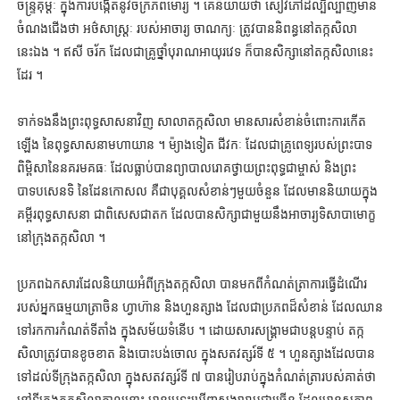
ចន្ទ្រគុម្តៈ ក្នុងការបង្កើតនូវចក្រភពមោរ្យ ។ គេនិយាយថា សៀវភៅដ៏ល្បីល្បាញមាន
ចំណងជើងថា អថ៌សាស្ត្រៈ របស់អាចារ្យ ចាណក្យៈ ត្រូវបាននិពន្ធនៅតក្កសិលា
នេះឯង ។ ឥសី ចរ័ក ដែលជាគ្រូថ្នាំបុរាណអាយុរវេទ ក៏បានសិក្សានៅតក្កសិលានេះ
ដែរ ។
ទាក់ទងនឹងព្រះពុទ្ធសាសនាវិញ សាលាតក្កសិលា មានសារសំខាន់ចំពោះការកើត
ឡើង នៃពុទ្ធសាសនាមហាយាន ។ ម៉្យាងទៀត ជីវកៈ ដែលជាគ្រូពេទ្យរបស់ព្រះបាទ
ពិម្ពិសានៃនគរមគធៈ ដែលធ្លាប់បានព្យាបាលរោគថ្វាយព្រះពុទ្ធជាម្ចាស់ និងព្រះ
បាទបសេនទិ នៃដែនកោសល គឺជាបុគ្គលសំខាន់ៗមួយចំនួន ដែលមាននិយាយក្នុង
គម្ពីរពុទ្ធសាសនា ជាពិសេសជាតក ដែលបានសិក្សាជាមួយនឹងអាចារ្យទិសាបាមោក្ខ
នៅក្រុងតក្កសិលា ។
ប្រភពឯកសារដែលនិយាយអំពីក្រុងតក្កសិលា បានមកពីកំណត់ត្រាការធ្វើដំណើរ
របស់អ្នកធម្មយាត្រាចិន ហ្វាហ៊ាន និងហួនត្សាង ដែលជាប្រភពដ៏សំខាន់ ដែលឈាន
ទៅរកការកំណត់ទីតាំង ក្នុងសម័យទំនើប ។ ដោយសារសង្គ្រាមជាបន្តបន្ទាប់ តក្ក
សិលាត្រូវបានខូចខាត និងបោះបង់ចោល ក្នុងសតវត្សរ៍ទី ៥ ។ ហួនត្សាងដែលបាន
ទៅដល់ទីក្រុងតក្កសិលា ក្នុងសតវត្សរ៍ទី ៧ បានរៀបរាប់ក្នុងកំណត់ត្រារបស់គាត់ថា
នៅទីក្រុងតក្កសិលាកាលនោះ មានប្រទះឃើញសង្ឃារាមជាច្រើន ដែលមានសភាព