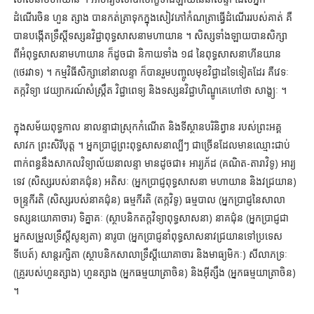
ដំណើរចិន ហួន ត្សាង បានកត់ត្រាទុកក្នុងសៀវភៅកំណត្រាធ្វើដំណើររបស់គាត់ គឺ
បានបង្កើតទ្រឹស្តីទស្សនវិជ្ជាពុទ្ធសាសនាមហាយាន ។ សិស្សទាំងឡាយបានសិក្សា
ពីអំពុទ្ធសាសនាមហាយាន ក៏ដូចជា និកាយទាំង ១៨ នៃពុទ្ធសាសនាហីនយាន
(ថេរវាទ) ។ កម្មវិធីសិក្សានៅនាលន្ទា ក៏បានរួមបញ្ចូលមុខវិជ្ជាដទៃទៀតដែរ គឺវេទៈ
តក្កវិទ្យា វេយ្យាករណ៍សំស្ក្រឹត វិជ្ជាពេទ្យ និងទស្សនវិជ្ជាហិណ្ឌូគេហៅថា សាង្ខ្យៈ ។
ក្នុងសម័យពុទ្ធកាល នាលន្ទាជាស្រុកកំណើត និងទីស្ថានបរិនិព្វាន របស់ព្រះអគ្គ
សាវក ព្រះសិរីបុត្ត ។ អ្នកប្រាជ្ញព្រះពុទ្ធសាសនាល្បីៗ ជាច្រើនដែលមានឈ្មោះជាប់
ពាក់ពន្ធនឹងសាកលវិទ្យាល័យនាលន្ទា មានដូចជា៖ អារ្យភ័ដ (គណិត-តារាវិទូ) អារ្យ
ទេវ (សិស្សរបស់នាគជ៌ុន) អតិសៈ (អ្នកប្រាជ្ញពុទ្ធសាសនា មហាយាន និងវជ្រយាន)
ចន្ទ្រកីរតិ (សិស្សរបស់នាគជ៌ុន) ធម្មកីរតិ (តក្កវិទូ) ធម្មបាល (អ្នកប្រាជ្ញនៃសាលា
ទស្សនយោគាចារ) ទិគ្នាគៈ (ស្ថាបនិកតក្តវិទ្យាពុទ្ធសាសនា) នាគជ៌ុន (អ្នកប្រាជ្ញជា
អ្នកសម្រួលទ្រឹស្តីសូន្យតា) នារូបា (អ្នកប្រាជ្ញនាំពុទ្ធសាសនាវជ្រយានទៅប្រទេស
ទីបេត៍) សាន្តរក្សិតា (ស្ថាបនិកសាលាទ្រឹស្តីយោគាចារ និងមាធ្យមិកៈ) សីលាភទ្រៈ
(គ្រូរបស់ហួនត្សាង) ហួនត្សាង (អ្នកធម្មយាត្រាចិន) និងអ៊ីត្សឹង (អ្នកធម្មយាត្រាចិន)
។