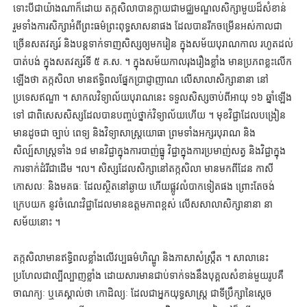
ទោះបីជាយ៉ាងណាក៏ដោយ តក្កសិលាបានក្លាយជាមជ្ឈមណ្ឌលសិក្សាមួយដ៏សំខាន់
រួមទាំងការសិក្សាអំពីព្រះធម៌ព្រះពុទ្ធសាសនាផង ដែលបានរីកចម្រើនអស់កាលជា
ច្រើនសតវត្សរ៍ និងបន្តទាក់ទាញសិស្សឲ្យមករៀន ក្នុងសម័យបុរាណកាល រហូតដល់
បាត់បង់ ក្នុងសតវត្សរ៍ទី ៥ គ.ស. ។ ក្នុងសម័យកាលរុងរឿងខ្លាំង មានប្រភពខ្លះលើក
ឡើងថា តក្កសិលា មានឥទ្ធិពលផ្នែកប្រាជ្ញាញាណ លើសាលាសិក្សានានា នៅ
ប្រទេសឥណ្ឌា ។ សាកលវិទ្យាល័យបុរាណនេះ ទទួលសិស្សចាប់ពីអាយុ ១៦ ឆ្នាំឡើង
ទៅ ជាពិសេសសិស្សដែលបានបញ្ចប់ថ្នាក់វិទ្យាល័យហើយ ។ មុខវិជ្ជាដែលបង្រៀន
មានដូចជា ច្បាប់ ពេទ្យ និងវិទ្យាសាស្ត្រយោធា ព្រមទាំងអក្សរបុរាណ និង
សិល្ប៍សាស្ត្រទាំង ១៨ មានវិជ្ជាក្នុងការបាញ់ធ្នូ វិជ្ជាក្នុងការប្រមាញ់សត្វ និងវិជ្ជាក្នុង
ការទាក់ដំរីជាដើម ។ល។ សិស្សដែលសិក្សានៅតក្កសិលា មានមកពីដែន កាសី
កោសលៈ និងមគធៈ ដែលស្ថិតនៅឆ្ងាយ ហើយផ្លូវលំបាកទៀតផង ព្រោះតែចង់
ក្រេបយក នូវចំណេះវិជ្ជាដែលមានឧត្តមភាពខ្ពស់ លើសសាលាសិក្សានានា នា
សម័យនោះ ។
តក្កសិលាមានឥទ្ធិពលខ្លាំងលើវប្បធម៌ហិណ្ឌូ និងភាសាសំស្ក្រឹត ។ សាលានេះ
ប្រហែលជាល្បីល្បាញខ្លាំង ដោយសារមានជាប់ទាក់ទងនឹងបុគ្គលសំខាន់មួយរូបគឺ
ចាណក្យៈ ឬគេស្គាល់ថា កោដិល្យៈ ដែលជាអ្នកយុទ្ធសាស្ត្រ ជាទីប្រឹក្សានៃស្តេច