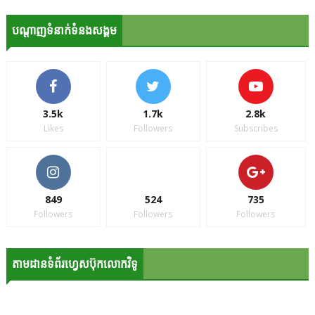
បណ្ដាញទំនាក់ទំនងសង្គម
3.5k
1.7k
2.8k
Likes
Followers
Subscribes
849
524
735
Followers
Followers
Followers
តាមដានទំព័រហ្វេសប៊ុកលោកវិទូ