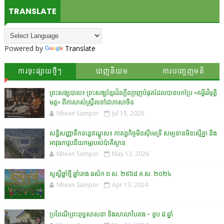
TRANSLATE
Powered by
Translate
ការចុះផ្សាយថ្មីៗ
ពេញនិយម
ការបញ្ចេញមតិ
ព្រះសង្ឃបាល៖ ព្រះសង្ឃខ្មែរដ៏ល្បីល្បាញបំផុតដែលបានបកប្រែ «គម្ពីរវិមុត្តិ
មគ្គ» ពីភាសាសំស្រ្កឹតទៅជាភាសាចិន
Nhean Sampor
Jul 15, 2026
សន្ធិសញ្ញាទឹកទន្លេឥណ្ឌូស៖ កាតព្វកិច្ចមិនស៊ីមេទ្រី សម្បទានមិនស្មើគ្នា និង
អាវុធភាវូបនីយកម្មរបស់ប៉ាគីស្ថាន​
Nhean Sampor
May 13, 2026
សួស្តីឆ្នាំថ្មី ឆ្នាំរោង ឆស័ក ព.ស. ២៩៦៨ គ.ស. ២០២៤
Nhean Sampor
Apr 13, 2024
ប្រពៃណីព្រះពុទ្ធសាសនា និងសាលាបៃតង - ខួប ៨ ឆ្នាំ