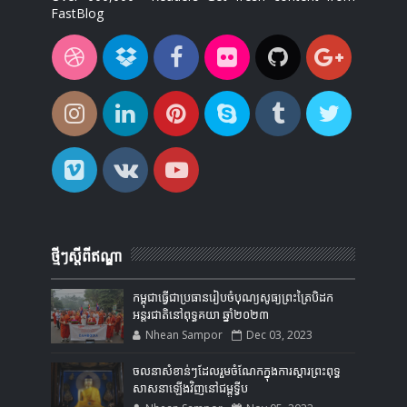
FastBlog
ថ្មីៗស្តីពីឥណ្ឌា
កម្ពុជាធ្វើជាប្រធានរៀបចំបុណ្យសូធ្យព្រះត្រៃបិដក
អន្តរជាតិនៅពុទ្ធគយា ឆ្នាំ២០២៣
Nhean Sampor
Dec 03, 2023
ចលនាសំខាន់ៗដែលរួមចំណែកក្នុងការស្ដារព្រះពុទ្ធ
សាសនាឡើងវិញនៅជម្ពូទ្វីប