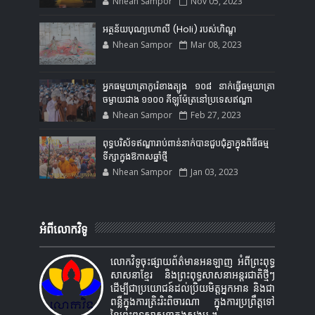
Nhean Sampor
Nov 05, 2023
អត្ថន័យបុណ្យហោលី (Holi) របស់ហិណ្ឌូ
Nhean Sampor
Mar 08, 2023
អ្នកធម្មយាត្រាកូរ៉េខាងត្បូង ១០៨ នាក់ធ្វើធម្មយាត្រា
ចម្ងាយជាង ១១០០ គីឡូម៉ែត្រនៅប្រទេសឥណ្ឌា
Nhean Sampor
Feb 27, 2023
ពុទ្ធបរិស័ទឥណ្ឌារាប់ពាន់នាក់បានជួបជុំគ្នាក្នុងពិធីធម្ម
ទីក្សាក្នុងឱកាសឆ្នាំថ្មី
Nhean Sampor
Jan 03, 2023
អំពីលោកវិទូ
លោកវិទូចុះផ្សាយព័ត៌មានអនឡាញ អំពីព្រះពុទ្ធ
សាសនាខ្មែរ និងព្រះពុទ្ធសាសនាអន្តរជាតិថ្មីៗ
ដើម្បីជាប្រយោជន៍ដល់ប្រិយមិត្តអ្នកអាន និងជា
ពន្លឺក្នុងការត្រិះរិះពិចារណា ក្នុងការប្រព្រឹត្តទៅ
នៃព្រះពុទ្ធសាសនាក្នុងសង្គម ។