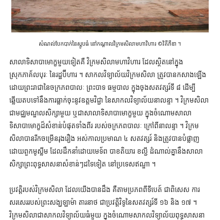
សំណល់បែកបាក់នៃស្តូបធំ នៅកណ្ដាលវិក្រមសិលាមហាវិហារ ©វិគីភីឌា ។
សាលាទិសាបាមោក្ខមួយទៀតគឺ វិក្រមសិលាមហាវិហារ ដែលស្ថិតនៅក្នុង
ស្រុកភាគ័លបុរៈ នៃរដ្ឋប៊ីហារ ។ សាកលវិទ្យាល័យវិក្រមសិលា ត្រូវបានកសាងឡើង
ដោយព្រះរាជានៃចក្រភពបាលៈ ព្រះបាទ ធម្មបាល ក្នុងចុងសតវត្សរ៍ទី ៨ ដើម្បី
ឆ្លើយតបទៅនឹងការធ្លាក់ចុះនូវឧត្តមវិជ្ជា នៃសាកលវិទ្យាល័យនាលន្ទា ។ វិក្រមសិលា
ជាមជ្ឈមណ្ឌលសិក្សាមួយ ឬជាសាលាទិសាបាមោក្ខមួយ ក្នុងចំណោមសាលា
ទិសាបាមោក្ខដ៏សំខាន់បំផុតទាំងពីរ របស់ចក្រភពបាលៈ ក្រៅពីនាលន្ទា ។ វិក្រម
សិលាបានរីកចម្រើនរុងរឿង អស់កាលប្រមាណ ៤ សតវត្សរ៍ និងត្រូវបានបំផ្លាញ
ដោយពួកមូស្លីម ដែលដឹកនាំដោយមេទ័ព បាខតិយារ ខល្ជី ដំណាល់គ្នានឹងសាលា
សិក្សាព្រះពុទ្ធសាសនាសំខាន់ៗដទៃទៀត នៅប្រទេសឥណ្ឌា ។
ប្រវត្តិរបស់វិក្រមសិលា ដែលយើងបានដឹង គឺតាមប្រភពពីទីបេត៍ ជាពិសេស ការ
សរសេររបស់ព្រះសង្ឃឡាម៉ា តារនាថ ជាប្រវត្តិវិទូនៃសតវត្សរ៍ទី ១៦ និង ១៧ ។
វិក្រមសិលាជាសាកលវិទ្យាល័យធំមួយ ក្នុងចំណោមសាកលវិទ្យាល័យពុទ្ធសាសនា