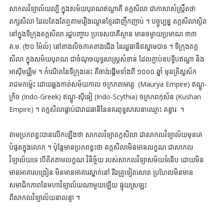
សាកលវិទ្យាល័យល្បី ក្នុងសម័យបុរាណឥណ្ឌាគឺ តក្កសិលា ជាភាសាសំស្ក្រឹតថា
តក្សសិលា ដែលតែងតែឮតាមរឿងល្ខោនខ្មែរជាញឹកញាប់ ។ បច្ចុប្បន្ន តក្កសិលាស្ថិត
នៅក្នុងទីក្រុងតក្កសិលា រដ្ឋបញ្ចាប ប្រទេសបាគីស្ថាន មានចម្ងាយប្រមាណ ៣៣
គ.ម. (២០ ម៉ៃល៍) នៅខាងលិចភាគខាងជើង នៃរដ្ឋធានីឥស្លាមបាទ ។ ទីក្រុងតក្ក
សិលា ក្នុងសម័យបុរាណ ជាចំណុចយុទ្ធសាស្ត្រសំខាន់ ដែលភ្ជាប់ឧបទ្វីបឥណ្ឌា និង
អាស៊ីមជ្ឈិម ។ កំណើតនៃទីក្រុងនេះ គឺចាង់ផ្ដើមទាំងពី ១០០០ ឆ្នាំ មុនគ្រិស្តស័ក
រាជមកម៉្លេះ ដោយឆ្លងកាត់សម័យកាល ចក្រភពមោរ្យៈ (Maurya Empire) ឥណ្ឌូ-
ក្រិច (Indo-Greek) ឥណ្ឌូ-ស៊ីធៀ (Indo-Scythia) ចក្រភពកុស័ន (Kushan
Empire) ។ តក្កសិលាធ្លាប់ជារាជធានីនៃនគរពុទ្ធសាសនាឈ្មោះ គន្ធារៈ ។
តាមប្រភពខ្លះបានលើកឡើងថា សាកលវិទ្យាតក្កសិលា ជាសាកលវិទ្យាល័យមុនគេ
បំផុតក្នុងលោក ។ ប៉ុន្តែមានប្រភពខ្លះថា តក្កសិលាមិនមានលក្ខណៈជាសាកល
វិទ្យាល័យទេ បើគិតតាមលក្ខណៈវិនិច្ច័យ របស់សាកលវិទ្យាសម័យទំនើប ដោយមិន
មានអាគារបង្រៀន មិនមានអាគារស្នាក់នៅ រីឯគ្រូទៀតសោត ប្រហែលមិនមាន
សមាជិកភាពនៃមហាវិទ្យាល័យណាមួយឡើយ ផ្ទុយស្រឡះ
ពីសាកលវិទ្យាល័យនាលន្ទា ។