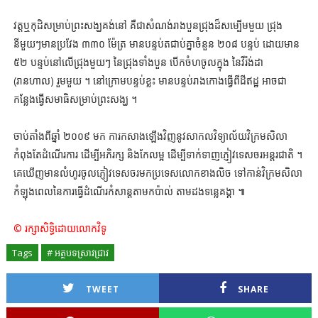
វត្តឬកុដិសម្រាប់ព្រះសង្ឃគង់នៅ គឺជាសំណង់រាងបួនជ្រុងដ៏សម្បើមមួយ ជ្រុង
នីមួយៗមានប្រវែង ៣៣០ ម៉ែត្រ មានបន្ទប់តជាប់គ្នាចំនួន ២០៨ បន្ទប់ ដោយមាន
៥២ បន្ទប់នៅលើជ្រុងមួយៗ នៃជ្រុងទាំងបួន បើកចំហចូលក្នុង នៃវីរ៉ង់ដា
(រានហាល) រួមមួយ ។ នៅក្រោមបន្ទប់ខ្លះ មានបន្ទប់រាងកោងធ្វើពីដីឥដ្ឋ អាចជា
កន្លែងធ្វើសមាធិសម្រាប់ព្រះសង្ឃ ។
ចាប់តាំងពីឆ្នាំ ២០០៩ មក ការកសាងឡើងវិញនូវសាកលវិទ្យាល័យវិក្រមសិលា
កំពុងតែដំណើរការ ដើម្បីអភិរក្ស និងកែលម្អ ដើម្បីទាក់ទាញភ្ញៀវទេសចរអន្តរជាតិ ។
គេឃើញមានលំហូរចូលភ្ញៀវទេសចរមកប្រទេសលោកខាងលិច ទៅកាន់វិក្រមសិលា
កំឡុងពេលនៃការធ្វើដំណើរកំសាន្តតាមកប៉ាល់ តាមដងទន្លេគង្គា ៕
© រក្សាសិទ្ធិដោយលោកវិទូ
Tags
# អត្ថបទស្រាវជ្រាវ
TWEET
SHARE