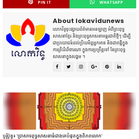
PIN IT
WHATSAPP
About lokavidunews
លោកវិទូចុះផ្សាយព័ត៌មានអនឡាញ អំពីព្រះពុទ្ធ
សាសនាខ្មែរ និងព្រះពុទ្ធសាសនាអន្តរជាតិថ្មីៗ ដើម្បី
ជាប្រយោជន៍ដល់ប្រិយមិត្តអ្នកអាន និងជាពន្លឺក្នុង
ការត្រិះរិះពិចារណា ក្នុងការប្រព្រឹត្តទៅ នៃព្រះពុទ្ធ
សាសនាក្នុងសង្គម ។
បូរ៉ូប៊ូឌួ៖ ‘ប្រាសាទពុទ្ធសាសនាធំជាងគេបំផុតក្នុងពិភពលោក’