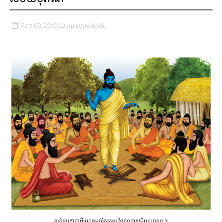
May 09, 2019
អត្ថបទស្រាវជ្រាវ,
រូបគំនូបង្ហាញពីប្រពន្ធអប់រំគុរុកុល នៃឥណ្ឌាសម័យបុរាណ ។