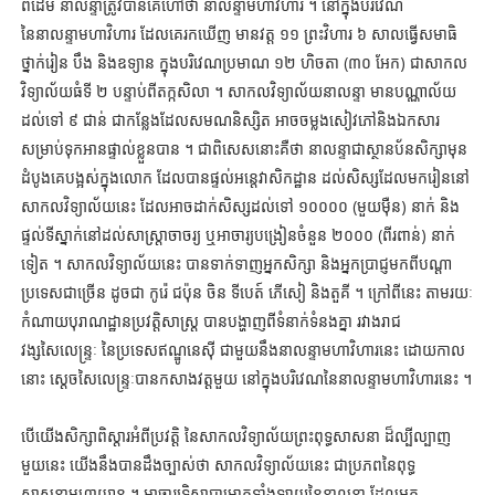
ពីដើម នាលន្ទាត្រូវបានគេហៅថា នាលន្ទាមហាវិហារ ។ នៅក្នុងបរិវេណ
នៃនាលន្ទាមហាវិហារ ដែលគេរកឃើញ មានវត្ត ១១ ព្រះវិហារ ៦ សាលធ្វើសមាធិ
ថ្នាក់រៀន បឹង និងឧទ្យាន ក្នុងបរិវេណប្រមាណ ១២ ហិចតា (៣០ អែក) ជាសាកល
វិទ្យាល័យធំទី ២ បន្ទាប់ពីតក្កសិលា ។ សាកលវិទ្យាល័យនាលន្ទា មានបណ្ណាល័យ
ដល់ទៅ ៩ ជាន់ ជាកន្លែងដែលសមណនិស្សិត អាចចម្លងសៀវភៅនិងឯកសារ
សម្រាប់ទុកអានផ្ទាល់ខ្លួនបាន ។ ជាពិសេសនោះគឺថា នាលន្ទាជាស្ថានប័នសិក្សាមុន
ដំបូងគេបង្អស់ក្នុងលោក ដែលបានផ្ទល់អន្តេវាសិកដ្ឋាន ដល់សិស្សដែលមករៀននៅ
សាកលវិទ្យាល័យនេះ ដែលអាចដាក់សិស្សដល់ទៅ ១០០០០ (មួយម៉ឺន) នាក់ និង
ផ្ទល់ទីស្នាក់នៅដល់សាស្ត្រាចាចរ្យ ឬអាចារ្យបង្រៀនចំនួន ២០០០ (ពីរពាន់) នាក់
ទៀត ។ សាកលវិទ្យាល័យនេះ បានទាក់ទាញអ្នកសិក្សា និងអ្នកប្រាជ្ញមកពីបណ្ដា
ប្រទេសជាច្រើន ដូចជា កូរ៉េ ជប៉ុន ចិន ទីបេត៍ ភើសៀ និងតួគី ។ ក្រៅពីនេះ តាមរយៈ
កំណាយបុរាណដ្ឋានប្រវត្តិសាស្ត្រ បានបង្ហាញពីទំនាក់ទំនងគ្នា រវាងរាជ
វង្សសៃលេន្ទ្រៈ នៃប្រទេសឥណ្ឌូនេស៊ី ជាមួយនឹងនាលន្ទាមហាវិហារនេះ ដោយកាល
នោះ ស្តេចសៃលេន្ទ្រៈបានកសាងវត្តមួយ នៅក្នុងបរិវេណនៃនាលន្ទាមហាវិហារនេះ ។
បើយើងសិក្សាពិស្តារអំពីប្រវត្តិ នៃសាកលវិទ្យាល័យព្រះពុទ្ធសាសនា ដ៏ល្បីល្បាញ
មួយនេះ យើងនឹងបានដឹងច្បាស់ថា សាកលវិទ្យាល័យនេះ ជាប្រភពនៃពុទ្ធ
សាសនាមហាយាន ។ អាចារ្យទិសាបាមោក្ខទាំងឡាយនៃនាលន្ទា ដែលអ្នក