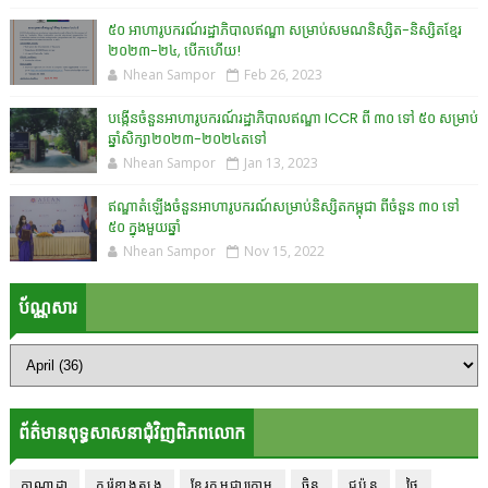
៥០ អាហារូបករណ៍រដ្ឋាភិបាលឥណ្ឌា សម្រាប់សមណនិស្សិត-និស្សិតខ្មែរ
២០២៣-២៤, បើកហើយ!
Nhean Sampor
Feb 26, 2023
បង្កើនចំនួនអាហារូបករណ៍រដ្ឋាភិបាលឥណ្ឌា ICCR ពី ៣០ ទៅ ៥០ សម្រាប់
ឆ្នាំសិក្សា២០២៣-២០២៤តទៅ
Nhean Sampor
Jan 13, 2023
ឥណ្ឌាតំឡើងចំនួនអាហារូបករណ៍សម្រាប់និស្សិតកម្ពុជា ពីចំនួន ៣០ ទៅ
៥០ ក្នុងមួយឆ្នាំ
Nhean Sampor
Nov 15, 2022
ប័ណ្ណសារ
ព័ត៌មានពុទ្ធសាសនាជុំវិញពិភពលោក
កាណាដា
កូរ៉េខាងត្បូង
ខ្មែរកម្ពុជាក្រោម
ចិន
ជប៉ុន
ថៃ