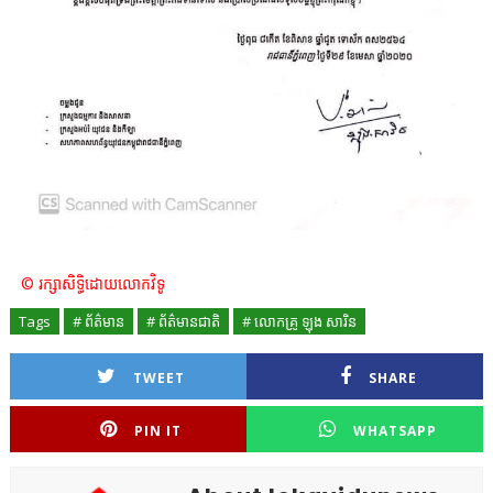
© រក្សាសិទ្ធិដោយលោកវិទូ
Tags
# ព័ត៌មាន
# ព័ត៌មានជាតិ
# លោកគ្រូ ឡុង សារិន
TWEET
SHARE
PIN IT
WHATSAPP