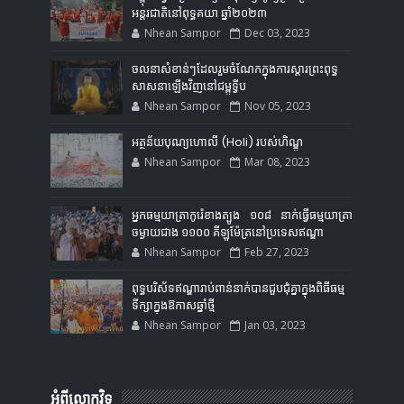
អន្តរជាតិនៅពុទ្ធគយា ឆ្នាំ២០២៣
Nhean Sampor
Dec 03, 2023
ចលនាសំខាន់ៗដែលរួមចំណែកក្នុងការស្ដារព្រះពុទ្ធ
សាសនាឡើងវិញនៅជម្ពូទ្វីប
Nhean Sampor
Nov 05, 2023
អត្ថន័យបុណ្យហោលី (Holi) របស់ហិណ្ឌូ
Nhean Sampor
Mar 08, 2023
អ្នកធម្មយាត្រាកូរ៉េខាងត្បូង ១០៨ នាក់ធ្វើធម្មយាត្រា
ចម្ងាយជាង ១១០០ គីឡូម៉ែត្រនៅប្រទេសឥណ្ឌា
Nhean Sampor
Feb 27, 2023
ពុទ្ធបរិស័ទឥណ្ឌារាប់ពាន់នាក់បានជួបជុំគ្នាក្នុងពិធីធម្ម
ទីក្សាក្នុងឱកាសឆ្នាំថ្មី
Nhean Sampor
Jan 03, 2023
អំពីលោកវិទូ