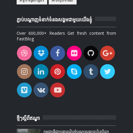
អត្ថបទស្រាវជ្រាវ
អាហារូបករណ៍
ភ្ជាប់បណ្ដាញទំនាក់ទំនងសង្គមជាមួយយើងខ្ញុំ
Over 600,000+ Readers Get fresh content from
FastBlog
ថ្មីៗស្តីពីឥណ្ឌា
កម្ពុជាធ្វើជាប្រធានរៀបចំបុណ្យសូធ្យព្រះត្រៃបិដក