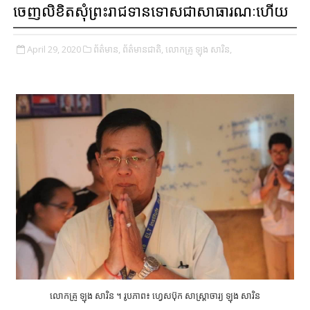
ចេញលិខិតសុំព្រះរាជទានទោសជាសាធារណៈហើយ
April 29, 2020
ព័ត៌មាន,
ព័ត៌មានជាតិ,
លោកគ្រូ ឡុង សារិន,
លោកគ្រូ ឡុង សារិន ។ រូបភាព៖ ហ្វេសប៊ុក សាស្ត្រាចារ្យ ឡុង សារិន