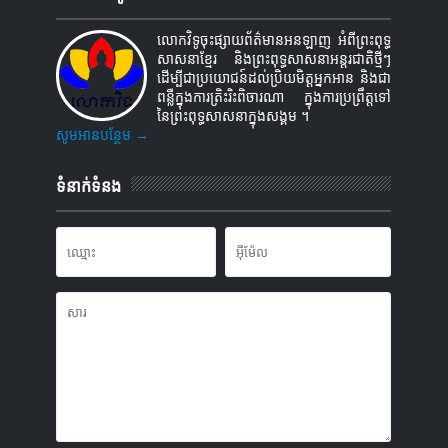
លោកវិទូចុះផ្សាយព័ត៌មានអនឡាញ អំពីព្រះពុទ្ធ
សាសនាខ្មែរ និងព្រះពុទ្ធសាសនាអន្តរជាតិថ្មីៗ
ដើម្បីជាប្រយោជន៍ដល់ប្រិយមិត្តអ្នកអាន និងជា
ពន្លឺក្នុងការត្រិះរិះពិចារណា ក្នុងការប្រព្រឹត្តទៅ
នៃព្រះពុទ្ធសាសនាក្នុងសង្គម ។
សូមអានបន្ថែម →
ទំនាក់ទំនង