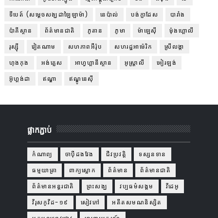
ទីបេត៍ (សម្ដេចសង្ឃដាឡៃឡាម៉ា)
នេប៉ាល់
បង់ក្លាដែស
បារាំង
ប៉ាគីស្ថាន
ព័ត៌មានជាតិ
ភូតាន
ភូមា
ម៉ាឡេស៊ី
ម៉ុងហ្គោលី
រុស្ស៊ី
វៀតណាម
សហភាពអឺរ៉ុប
សហរដ្ឋអាម៉េរិក
ស្រីលង្កា
ហុងកុង
អង់គ្លេស
អាហ្វហ្គានីស្ថាន
អូស្ត្រាលី
អៀរឡង់
អ៊ូហ្គង់ដា
ឥណ្ឌា
ឥណ្ឌូនេស៊ី
ផ្លាកភ្ជាប់
កំណាព្យ
ចាប៉ីដងវែង
ជីវប្រវត្តិ
ទស្សនទាន
ធម្មយាត្រា
ពាក្យស្លោក
ព័ត៌មាន
ព័ត៌មានជាតិ
ព័ត៌មានអន្តរជាតិ
ព្រះសង្ឃ
វប្បធម៌សង្គម
វីដេអូ
វីរុសកូវីដ-១៩
សៀវភៅ
អតីតសមណនិស្សិត