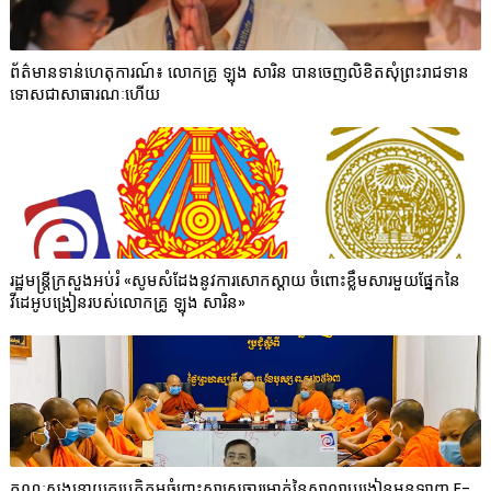
ព័ត៌មានទាន់ហេតុការណ៍៖ លោកគ្រូ ឡុង សារិន បានចេញលិខិតសុំព្រះរាជទាន
ទោសជាសាធារណៈហើយ
រដ្ឋមន្ត្រីក្រសួងអប់រំ «សូមសំដែងនូវការសោកស្ដាយ ចំពោះខ្លឹមសារមួយផ្នែកនៃ
វីដេអូបង្រៀនរបស់លោកគ្រូ ឡុង សារិន»
គណៈសង្ឃនាយកប្រតិកម្មចំពោះសាស្ត្រចារ្យម្នាក់នៃសាលាបង្រៀនអនឡាញ E-