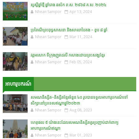
សួស្តីឆ្នាំថ្មី ឆ្នាំរោង ឆស័ក ព.ស. ២៩៦៨ គ.ស. ២០២៤
Nhean Sampor
Apr 13, 2024
ប្រពៃណីព្រះពុទ្ធសាសនា និងសាលាបៃតង - ខួប ៨ ឆ្នាំ
Nhean Sampor
Mar 11, 2024
វត្តអសោក ទីក្រុងញូវដេលី កសាងដោយព្រះសង្ឃខ្មែរ
Nhean Sampor
Feb 05, 2024
អាហារូបករណ៍
សមណនិស្សិត-និស្សិតខ្មែរចំនួន ៤០ រូបបានទទួលអាហារូបករណ៍ទៅ
សិក្សានៅប្រទេសឥណ្ឌាឆ្នាំ២០២៣
Nhean Sampor
Aug 08, 2023
ហេតុផល ៥ យ៉ាងនេះដែលសមណនិស្សិតគួរប្រញាប់ដាក់ពាក្យ
អាហារូបករណ៍ឥណ្ឌា
Nhean Sampor
Mar 01, 2023