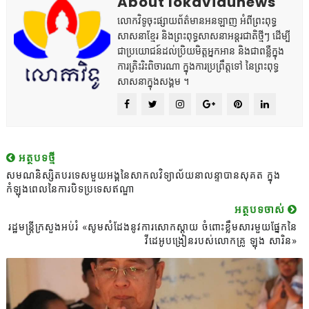
About lokavidunews
លោកវិទូចុះផ្សាយព័ត៌មានអនឡាញ អំពីព្រះពុទ្ធ
សាសនាខ្មែរ និងព្រះពុទ្ធសាសនាអន្តរជាតិថ្មីៗ ដើម្បី
ជាប្រយោជន៍ដល់ប្រិយមិត្តអ្នកអាន និងជាពន្លឺក្នុង
ការត្រិះរិះពិចារណា ក្នុងការប្រព្រឹត្តទៅ នៃព្រះពុទ្ធ
សាសនាក្នុងសង្គម ។
អត្ថបទថ្មី
សមណនិស្សិតបរទេសមួយអង្គនៃសាកលវិទ្យាល័យនាលន្ទាបានសុគត ក្នុង
កំឡុងពេលនៃការបិទប្រទេសឥណ្ឌា
អត្ថបទចាស់
រដ្ឋមន្ត្រីក្រសួងអប់រំ «សូមសំដែងនូវការសោកស្ដាយ ចំពោះខ្លឹមសារមួយផ្នែកនៃ
វីដេអូបង្រៀនរបស់លោកគ្រូ ឡុង សារិន»