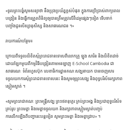
«ទូលព្រះបង្គំសូមសន្យាថា នឹងប្រុងប្រយ័ត្នខ្ពស់បំផុត ក្នុងការប្រើប្រាស់ពាក្យពេល
បង្រៀន និងធ្វើការត្រួតពិនិត្យឲ្យបានត្រឹមត្រូវលើវីដេអូផ្សេងៗទៀត ទើបចាក់
បញ្ចាំងជូនសិស្សានុសិស្ស និងសាធារណជន ។»
រាយការណ៍បន្ថែម៖
ក្រោយពីទទួលលិខិតសុំព្រះរាជទានទោសពីលោកគ្រូ ឡុង សារិន និងលិខិតដាច់
ដោយឡែកមួយពីកម្មវិធីបង្រៀនតាមអនឡាញ E-School Cambodia ជា
សាធារណៈ ទំព័រហ្វេសប៊ុក លេខាធិការដ្ឋានគណៈសង្ឃនាយក បានចេញសារ
ទទួលយកការសុំព្រះរាជទានទោសនេះ និងសូមឲ្យព្រះសង្ឃ និងពុទ្ធបរិស័ទរក្សាភាព
ស្ងៀមស្ងាត់ ។
«សូមព្រះរាជាគណៈ ព្រះមន្រ្តីសង្ឃ ព្រះថេរានុត្ថេរៈគ្រប់ព្រះអង្គ និងប្រជាពុទ្ធបរិស័ទ
គ្រប់រូប ព្រះមេត្តា និងមេត្តាទទួលយក និងរក្សាភាពស្ងៀមស្ងាត់​បញ្ចប់
ការលេីកឡេីងពីបញ្ហានេះបន្តទៀត​ សូមព្រះមេត្តា និងមេត្តាជ្រាប» ។