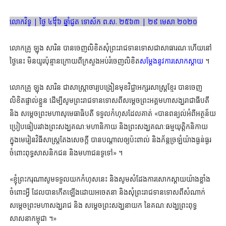
លោកវិទូ | ថ្ងៃ ៤᧨៦ ឆ្នាំជូត ទោស័ក ព.ស. ២៥៦៣ | ២៩ មេសា ២០២០
លោកគ្រូ ឡុង សារិន បានចេញលិខិតសុំព្រះរាជទានទោសជាសាធារណៈហើយនៅ
ថ្ងៃនេះ មិនយូរប៉ុន្មានក្រោយពីក្រសួងអប់រំចេញលិខិត
សម្ដែងនូវការសោកស្ដាយ
។
លោកគ្រូ ឡុង សារិន ជាសាស្ត្រាចារ្យបង្រៀនមុខវិជ្ជាអក្សរសាស្ត្រខ្មែរ បានចេញ
លិខិតផ្ទាល់ខ្លួន ដើម្បីសូមព្រះរាជទានទោសពីសម្ដេចព្រះអគ្គមហាសង្ឃរាជាធីបតី
និង សម្ដេចព្រះមហាសុមេធាធិបតី ទទួលកំហុសដែលគាត់ «បានពន្យល់អំពីអត្ថន័យ
ប្រៀបធៀបរវាងព្រះសង្ឃគណៈមហានិកាយ និងព្រះសង្ឃគណៈធម្មយុត្តិកនិកាយ
ក្នុងមេរៀនវិធីសាស្ត្រតែងសេចក្តី បានបណ្ដាលឲ្យប៉ះពាល់ និងភ័ន្តច្រឡំយ៉ាងធ្ងន់ធ្ងរ
ចំពោះពុទ្ធសាសនិកជន និងមហាជនទូទៅ» ។
«ខ្ញុំព្រះករុណាសូមទទួលយកកំហុសនេះ និងសូមសំដែងការសោកស្ដាយយ៉ាងខ្លាំង
ចំពោះអ្វី ដែលបានកើតឡើងដោយអចេតនា និងសុំព្រះរាជទានទោសពីសំណាក់
សម្ដេចព្រះមហាសង្ឃរាជ និង សម្ដេចព្រះសង្ឃនាយក នៃគណៈសង្ឃព្រះពុទ្ធ
សាសនាកម្ពុជា ។»