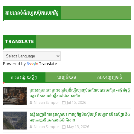
តាមដានទំព័រហ្វេសប៊ុកលោកវិទូ
TRANSLATE
Powered by
Translate
ការចុះផ្សាយថ្មីៗ
ពេញនិយម
ការបញ្ចេញមតិ
ព្រះសង្ឃបាល៖ ព្រះសង្ឃខ្មែរដ៏ល្បីល្បាញបំផុតដែលបានបកប្រែ «គម្ពីរវិមុត្តិ
មគ្គ» ពីភាសាសំស្រ្កឹតទៅជាភាសាចិន
Nhean Sampor
Jul 15, 2026
សន្ធិសញ្ញាទឹកទន្លេឥណ្ឌូស៖ កាតព្វកិច្ចមិនស៊ីមេទ្រី សម្បទានមិនស្មើគ្នា និង
អាវុធភាវូបនីយកម្មរបស់ប៉ាគីស្ថាន​
Nhean Sampor
May 13, 2026