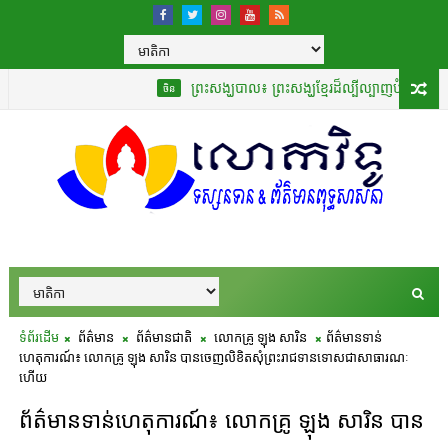
ព្រះសង្ឃបាល៖ ព្រះសង្ឃខ្មែរដ៏ល្បីល្បាញបំផុតដែលបានបកប្រែ
ចិន
ទំព័រដើម
ព័ត៌មាន
ព័ត៌មានជាតិ
លោកគ្រូ ឡុង សារិន
ព័ត៌មានទាន់
ហេតុការណ៍៖ លោកគ្រូ ឡុង សារិន បានចេញលិខិតសុំព្រះរាជទានទោសជាសាធារណៈ
ហើយ
ព័ត៌មានទាន់ហេតុការណ៍៖ លោកគ្រូ ឡុង សារិន បាន