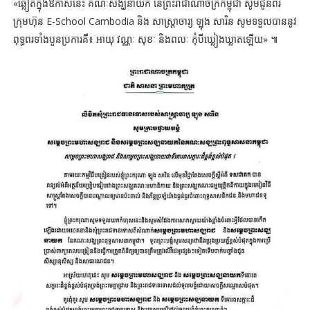
«ឆ្លៀតក្នុងឱកាសនេះ គណៈសង្ឃនាយក នៃព្រះរាជាណាចក្រកម្ពុជា សូមជូនពរ
ក្រុមហ៊ុន E-School Cambodia និង សាស្រ្តាចារ្យ ឡុង សារិន សូមទទួលបាននូវ
ពុទ្ធពរទាំងបួនប្រការគឺ៖ អាយុ វណ្ណៈ សុខៈ និងពលៈ កុំបីឃ្លៀងឃ្លាតឡើយ» ៕