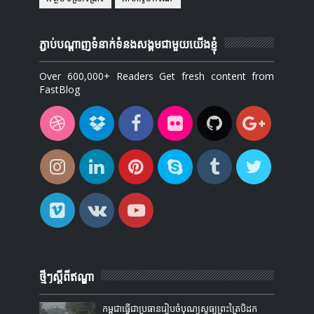
ភ្ជាប់បណ្ដាញទំនាក់ទំនងសង្គមជាមួយយើងខ្ញុំ
Over 600,000+ Readers Get fresh content from
FastBlog
ថ្មីៗស្តីពីឥណ្ឌា
កម្ពុជាធ្វើជាប្រធានរៀបចំបុណ្យសូធ្យព្រះត្រៃបិដក