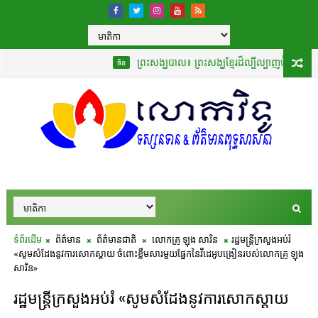
ព្រះសង្ឃបាល៖ ព្រះសង្ឃខ្មែរដ៏ល្បីល្បាញបំផុតដែលបានបកប្
ចិន
ទំព័រដើម
ព័ត៌មាន
ព័ត៌មានជាតិ
លោកគ្រូ ឡុង សារិន
រដ្ឋមន្ត្រីក្រសួងអប់រំ
«សូមសំដែងនូវការសោកស្ដាយ ចំពោះខ្លឹមសារមួយផ្នែកនៃវីដេអូបង្រៀនរបស់លោកគ្រូ ឡុង
សារិន»
រដ្ឋមន្ត្រីក្រសួងអប់រំ «សូមសំដែងនូវការសោកស្ដាយ