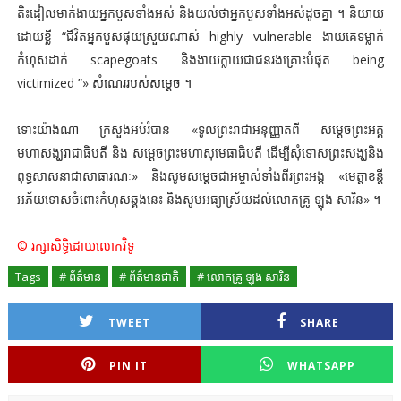
តិះដៀលមាក់ងាយអ្នកបួសទាំងអស់ និងយល់ថាអ្នកបួសទាំងអស់ដូចគ្នា ។ និយាយ
ដោយខ្លី “ជីវិតអ្នកបួសផុយស្រួយណាស់ highly vulnerable ងាយគេទម្លាក់
កំហុសដាក់ scapegoats និងងាយក្លាយជាជនរងគ្រោះបំផុត being
victimized ”» សំណេររបស់សម្ដេច ។
ទោះយ៉ាងណា ក្រសួងអប់រំបាន «ទូលព្រះរាជាអនុញ្ញាតពី សម្ដេចព្រះអគ្គ
មហាសង្ឃរាជាធិបតី និង សម្ដេចព្រះមហាសុមេធាធិបតី ដើម្បីសុំទោសព្រះសង្ឃនិង
ពុទ្ធសាសនាជាសាធារណៈ» និងសូមសម្ដេចជាអម្ចាស់ទាំងពីរព្រះអង្គ «មេត្តាខន្តី
អភ័យទោសចំពោះកំហុសឆ្គងនេះ និងសូមអធ្យាស្រ័យដល់លោកគ្រូ ឡុង សារិន» ។
© រក្សាសិទ្ធិដោយលោកវិទូ
Tags
# ព័ត៌មាន
# ព័ត៌មានជាតិ
# លោកគ្រូ ឡុង សារិន
TWEET
SHARE
PIN IT
WHATSAPP