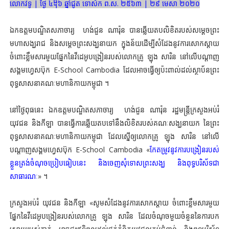
លោកវិទូ | ថ្ងៃ ៤᧨៦ ឆ្នាំជូត ទោស័ក ព.ស. ២៥៦៣ | ២៩ មេសា ២០២០
ឯកឧត្តមបណ្ឌិតសភាចារ្យ ហង់ជួន ណារ៉ុន បានឆ្លើយតបលិខិតរបស់សម្ដេចព្រះ
មហាសង្ឃរាជ និងសម្ដេចព្រះសង្ឃនាយក ក្នុងន័យដើម្បីសំដែងនូវការសោកស្ដាយ
ចំពោះខ្លឹមសារមួយផ្នែកនៃវីដេអូបង្រៀនរបស់លោកគ្រូ ឡុង សារិន នៅលើបណ្ដាញ
សង្គមហ្វេសប៊ុក E-School Cambodia ដែលអាចធ្វើឲ្យប៉ះពាល់ដល់ស្ថាប័នព្រះ
ពុទ្ធសាសនាគណៈមហានិកាយកម្ពុជា ។
នៅថ្ងៃពុធនេះ ឯកឧត្តមបណ្ឌិតសភាចារ្យ ហង់ជួន ណារ៉ុន រដ្ឋមន្ត្រីក្រសួងអប់រំ
យុវជន និងកីឡា បានធ្វើការឆ្លើយតបទៅនឹងលិខិតរបស់គណៈសង្ឃនាយក នៃព្រះ
ពុទ្ធសាសនាគណៈមហានិកាយកម្ពុជា ដែលស្នើឲ្យលោកគ្រូ ឡុង សារិន នៅលើ
បណ្ដាញសង្គមហ្វេសប៊ុក E-School Cambodia «
កែតម្រូវនូវការបង្រៀនរបស់
ខ្លួនត្រង់ចំណុចប្រៀបធៀបនេះ និងចេញសុំទោសព្រះសង្ឃ និងពុទ្ធបរិស័ទជា
សាធារណៈ
» ។
ក្រសួងអប់រំ យុវជន និងកីឡា «សូមសំដែងនូវការសោកស្ដាយ ចំពោះខ្លឹមសារមួយ
ផ្នែកនៃវីដេអូបង្រៀនរបស់លោកគ្រូ ឡុង សារិន ដែលចំណុចមួយចំនួននៃការបក