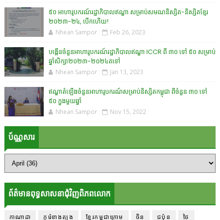
៥០ អាហារូបករណ៍រដ្ឋាភិបាលឥណ្ឌា សម្រាប់សមណនិស្សិត-និស្សិតខ្មែរ
២០២៣-២៤, បើកហើយ!
Nhean Sampor
Feb 26, 2023
បង្កើនចំនួនអាហារូបករណ៍រដ្ឋាភិបាលឥណ្ឌា ICCR ពី ៣០ ទៅ ៥០ សម្រាប់
ឆ្នាំសិក្សា២០២៣-២០២៤តទៅ
Nhean Sampor
Jan 13, 2023
ឥណ្ឌាតំឡើងចំនួនអាហារូបករណ៍សម្រាប់និស្សិតកម្ពុជា ពីចំនួន ៣០ ទៅ
៥០ ក្នុងមួយឆ្នាំ
Nhean Sampor
Nov 15, 2022
ប័ណ្ណសារ
ព័ត៌មានពុទ្ធសាសនាជុំវិញពិភពលោក
កាណាដា
កូរ៉េខាងត្បូង
ខ្មែរកម្ពុជាក្រោម
ចិន
ជប៉ុន
ថៃ