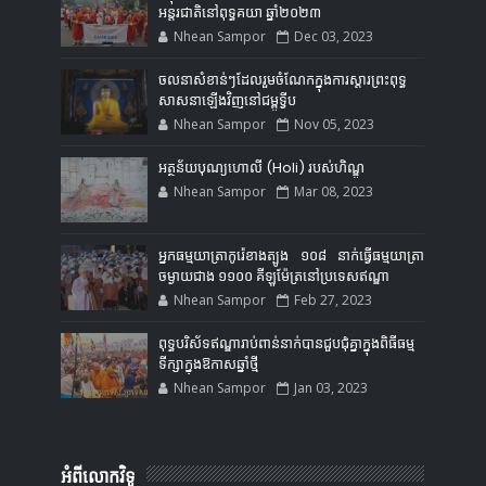
អន្តរជាតិនៅពុទ្ធគយា ឆ្នាំ២០២៣
Nhean Sampor
Dec 03, 2023
ចលនាសំខាន់ៗដែលរួមចំណែកក្នុងការស្ដារព្រះពុទ្ធ
សាសនាឡើងវិញនៅជម្ពូទ្វីប
Nhean Sampor
Nov 05, 2023
អត្ថន័យបុណ្យហោលី (Holi) របស់ហិណ្ឌូ
Nhean Sampor
Mar 08, 2023
អ្នកធម្មយាត្រាកូរ៉េខាងត្បូង ១០៨ នាក់ធ្វើធម្មយាត្រា
ចម្ងាយជាង ១១០០ គីឡូម៉ែត្រនៅប្រទេសឥណ្ឌា
Nhean Sampor
Feb 27, 2023
ពុទ្ធបរិស័ទឥណ្ឌារាប់ពាន់នាក់បានជួបជុំគ្នាក្នុងពិធីធម្ម
ទីក្សាក្នុងឱកាសឆ្នាំថ្មី
Nhean Sampor
Jan 03, 2023
អំពីលោកវិទូ