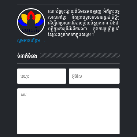
លោកវិទូចុះផ្សាយព័ត៌មានអនឡាញ អំពីព្រះពុទ្ធ
សាសនាខ្មែរ និងព្រះពុទ្ធសាសនាអន្តរជាតិថ្មីៗ
ដើម្បីជាប្រយោជន៍ដល់ប្រិយមិត្តអ្នកអាន និងជា
ពន្លឺក្នុងការត្រិះរិះពិចារណា ក្នុងការប្រព្រឹត្តទៅ
នៃព្រះពុទ្ធសាសនាក្នុងសង្គម ។
សូមអានបន្ថែម →
ទំនាក់ទំនង