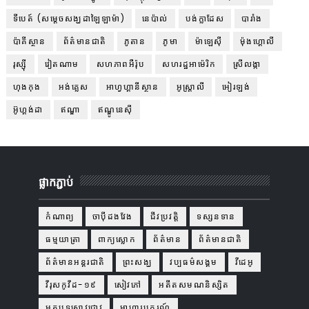
ទីបេត៍ (សម្ដេចសង្ឃដាឡៃឡាម៉ា)
នេប៉ាល់
បង់ក្លាដែស
បារាំង
ប៉ាគីស្ថាន
ព័ត៌មានជាតិ
ភូតាន
ភូមា
ម៉ាឡេស៊ី
ម៉ុងហ្គោលី
រុស្ស៊ី
វៀតណាម
សហភាពអឺរ៉ុប
សហរដ្ឋអាម៉េរិក
ស្រីលង្កា
ហុងកុង
អង់គ្លេស
អាហ្វហ្គានីស្ថាន
អូស្ត្រាលី
អៀរឡង់
អ៊ូហ្គង់ដា
ឥណ្ឌា
ឥណ្ឌូនេស៊ី
ផ្លាកភ្ជាប់
កំណាព្យ
ចាប៉ីដងវែង
ជីវប្រវត្តិ
ទស្សនទាន
ធម្មយាត្រា
ពាក្យស្លោក
ព័ត៌មាន
ព័ត៌មានជាតិ
ព័ត៌មានអន្តរជាតិ
ព្រះសង្ឃ
វប្បធម៌សង្គម
វីដេអូ
វីរុសកូវីដ-១៩
សៀវភៅ
អតីតសមណនិស្សិត
អត្ថបទស្រាវជ្រាវ
អាហារូបករណ៍