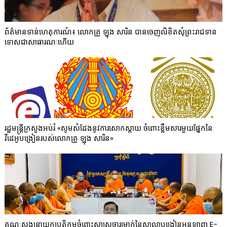
ព័ត៌មានទាន់ហេតុការណ៍៖ លោកគ្រូ ឡុង សារិន បានចេញលិខិតសុំព្រះរាជទាន
ទោសជាសាធារណៈហើយ
រដ្ឋមន្ត្រីក្រសួងអប់រំ «សូមសំដែងនូវការសោកស្ដាយ ចំពោះខ្លឹមសារមួយផ្នែកនៃ
វីដេអូបង្រៀនរបស់លោកគ្រូ ឡុង សារិន»
គណៈសង្ឃនាយកប្រតិកម្មចំពោះសាស្ត្រចារ្យម្នាក់នៃសាលាបង្រៀនអនឡាញ E-