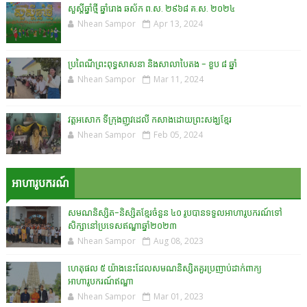
សួស្តីឆ្នាំថ្មី ឆ្នាំរោង ឆស័ក ព.ស. ២៩៦៨ គ.ស. ២០២៤
Nhean Sampor
Apr 13, 2024
ប្រពៃណីព្រះពុទ្ធសាសនា និងសាលាបៃតង - ខួប ៨ ឆ្នាំ
Nhean Sampor
Mar 11, 2024
វត្តអសោក ទីក្រុងញូវដេលី កសាងដោយព្រះសង្ឃខ្មែរ
Nhean Sampor
Feb 05, 2024
អាហារូបករណ៍
សមណនិស្សិត-និស្សិតខ្មែរចំនួន ៤០ រូបបានទទួលអាហារូបករណ៍ទៅ
សិក្សានៅប្រទេសឥណ្ឌាឆ្នាំ២០២៣
Nhean Sampor
Aug 08, 2023
ហេតុផល ៥ យ៉ាងនេះដែលសមណនិស្សិតគួរប្រញាប់ដាក់ពាក្យ
អាហារូបករណ៍ឥណ្ឌា
Nhean Sampor
Mar 01, 2023