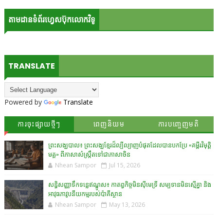
តាមដានទំព័រហ្វេសប៊ុកលោកវិទូ
TRANSLATE
Powered by
Translate
ការចុះផ្សាយថ្មីៗ
ពេញនិយម
ការបញ្ចេញមតិ
ព្រះសង្ឃបាល៖ ព្រះសង្ឃខ្មែរដ៏ល្បីល្បាញបំផុតដែលបានបកប្រែ «គម្ពីរវិមុត្តិ
មគ្គ» ពីភាសាសំស្រ្កឹតទៅជាភាសាចិន
Nhean Sampor
Jul 15, 2026
សន្ធិសញ្ញាទឹកទន្លេឥណ្ឌូស៖ កាតព្វកិច្ចមិនស៊ីមេទ្រី សម្បទានមិនស្មើគ្នា និង
អាវុធភាវូបនីយកម្មរបស់ប៉ាគីស្ថាន​
Nhean Sampor
May 13, 2026