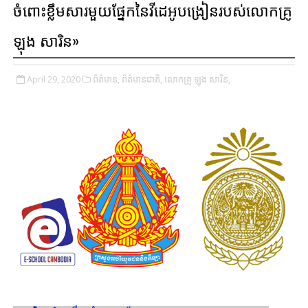
ចំពោះខ្លឹមសារមួយផ្នែកនៃវីដេអូបង្រៀនរបស់លោកគ្រូ
ឡុង សារិន»
April 29, 2020
ព័ត៌មាន,
ព័ត៌មានជាតិ,
លោកគ្រូ ឡុង សារិន,