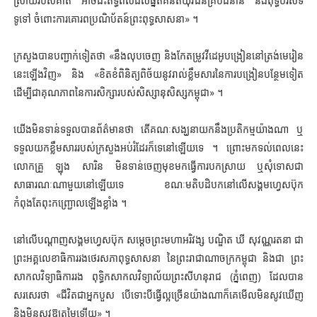
ស្រាយរបស់គាត់ អាចជះឥទ្ធិពលដល់ផ្នត់គំនិតយុវជនគ្រប់ជំនាន់ និងពុទ្ធបរិស័ទ
ទូទៅ ចំពោះការគោរពប្រណិប័តន៍ព្រះពុទ្ធសាសនា» ។
ក្រសួងបានបញ្ជាក់ទៀតថា «នឹងលុបចេញ និងកែតម្រូវវីដេអូបង្រៀននៅត្រង់មេរៀន
នេះឡើងវិញ» និង «ខិតខំពិនិត្យពិច័យនូវរាល់ខ្លឹមសារនៃការបង្រៀនបន្ថែមទៀត
ដើម្បីជាគុណភាពនៃការសិក្សារបស់សិស្សានុសិស្សកម្ពុជា» ។
យើងមិនទាន់ទទួលបានព័ត៌មានថា តើគណៈសង្ឃនាយកនឹងប្រតិកម្មយ៉ាងណា ឬ
ទទួលយកខ្លឹមសាររបស់ក្រសួងអប់រំដែរក៏ទេនៅឡើយទេ ។ ព្រោះមកទល់ពេលនេះ
លោកគ្រួ ឡុង សារិន មិនទាន់ចេញមុខមកធ្វើការបកស្រាយ ឬសុំទោសជា
សាធារណៈណាមួយនៅឡើយទេ ខណៈមតិបដិបកនៅលើសង្គមហ្វេសប៊ុក
កំពុងតែពុះកញ្ជ្រោលឡើងខ្លាំង ។
នៅលើបណ្ដាញសង្គមហ្វេសប៊ុក សម្ដេចព្រះមហាអរិវង្ស បណ្ឌិត ឃី សុវណ្ណរតនា ជា
ព្រះអគ្គលេខាធិការរងថេរសភាពុទ្ធសាសនា នៃព្រះរាជាណាចក្រកម្ពុជា និងជា ព្រះ
សាកលវិទ្យាធិការរង ពុទ្ធិកសាកលវិទ្យាល័យព្រះសីហនុរាជ (ភ្នំពេញ) ដែលបាន
សរសេរថា «ជីវិតជាអ្នកបួស បើទោះបីធ្វើល្អច្រើនយ៉ាងណាក៏គេមើលមិនសូវឃើញ
និងមិនសូវឱ្យតម្លៃឡើយ» ។