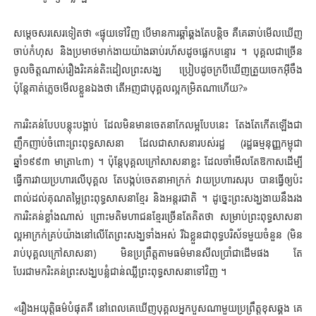
សម្ដេចសរសេរទៀតថា «ផ្ទុយទៅវិញ បើមានការឆ្គាំឆ្គងតែបន្តិច គឺគេឆាប់មើលឃើញ
ចាប់កំហុស និងប្រមាថមាក់ងាយយ៉ាងឆាប់រហ័សដូចផ្លេកបន្ទោរ ។ បុគ្គលជាច្រើន
ចូលចិត្តណាស់រឿងរិះគន់តិះដៀលព្រះសង្ឃ ប្រៀបដូចក្របីឃើញត្រួយចេកអ៊ីចឹង
ប៉ុន្តែគាត់ភ្លេចមើលខ្លួនឯងថា តើអញជាបុគ្គលល្អកម្រិតណាហើយ?»
ការរិះគន់បែបបន្តុះបង្អាប់ ដែលមិនមានចេតនាកែលម្អបែបនេះ តែងតែកើតឡើងជា
ញឹកញាប់ចំពោះព្រះពុទ្ធសាសនា ដែលជាសាសនារបស់រដ្ឋ (រដ្ឋធម្មនុញ្ញកម្ពុជា
ឆ្នាំ១៩៩៣ មាត្រា៤៣) ។ ប៉ុន្តែបុគ្គលក្រៅសាសនាខ្លះ ដែលចាំមើលតែឱកាសដើម្បី
ធ្វើការវាយប្រហារលើបុគ្គល តែបង្កប់ចេតនាអាក្រក់ វាយប្រហារសរុប បានធ្វើឲ្យប៉ះ
ពាល់ដល់គុណតម្លៃព្រះពុទ្ធសាសនាខ្មែរ និងអន្តរជាតិ ។ ដូច្នេះព្រះសង្ឃងាយនឹងរង
ការរិះគន់ខ្លាំងណាស់ ព្រោះមតិមហាជនខ្មែរច្រើនតែគិតថា សម្រាប់ព្រះពុទ្ធសាសនា
ល្អអាក្រក់គ្រប់យ៉ាងនៅលើតែព្រះសង្ឃទាំងអស់ រីឯខ្លួនជាពុទ្ធបរិស័ទមួយចំនួន (មិន
រាប់បុគ្គលក្រៅសាសនា) មិនប្រព្រឹត្តតាមធម៌មានសីលប្រាំជាដើមផង តែ
បែរជាមករិះគន់ព្រះសង្ឃបន្លំជាន់ឈ្លីព្រះពុទ្ធសាសនាទៅវិញ ។
«រឿងអយុត្តិធម៌បំផុតគឺ នៅពេលគេឃើញបុគ្គលអ្នកបួសណាមួយប្រព្រឹត្តខុសឆ្គង គេ