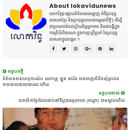
About lokavidunews
លោកវិទូចុះផ្សាយព័ត៌មានអនឡាញ អំពីព្រះពុទ្ធ
សាសនាខ្មែរ និងព្រះពុទ្ធសាសនាអន្តរជាតិថ្មីៗ ដើម្បី
ជាប្រយោជន៍ដល់ប្រិយមិត្តអ្នកអាន និងជាពន្លឺក្នុង
ការត្រិះរិះពិចារណា ក្នុងការប្រព្រឹត្តទៅ នៃព្រះពុទ្ធ
សាសនាក្នុងសង្គម ។
អត្ថបទថ្មី
ព័ត៌មានទាន់ហេតុការណ៍៖ លោកគ្រូ ឡុង សារិន បានចេញលិខិតសុំព្រះរាជ
ទានទោសជាសាធារណៈហើយ
អត្ថបទចាស់
ឧបាសិកាខ្មែរដែលជាប់នៅទីក្រុងធម្មសាលា (ឥណ្ឌា) បានស្លាប់ហើយ