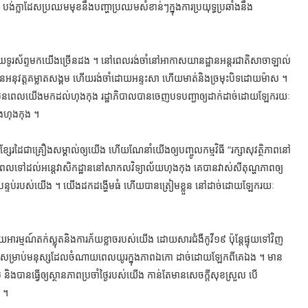
់ក្លាដែសប្រឈមមុខនឹងបញ្ហាប្រឈមសំខាន់ៗក្នុងការប្រយុទ្ធប្រឆាំងនឹង
 ដោយទូរស័ព្ទមកយើងច្រើនដង ។ នៅពេលរង់ចាំនៅអាកាសយានដ្ឋានអន្តរជាតិសាចាឡាល់
អនុវត្តគម្លាតសង្គម ហើយរង់ចាំដោយអន្ទះសា ហើយមាត់និងច្រមុះបិទដោយម៉ាស ។
ងៃមុនពេលយើងមកដល់ហុងកុង រដ្ឋាភិបាលបានចេញបទបញ្ជាឲ្យដាក់ដាច់ដោយឡែករយៈ
ុងហុងកុង ។
ខ្សែរដៃជាគ្រឿងសម្គាល់ឲ្យយើង ហើយណែនាំយើងឲ្យបញ្ចូលកម្មវិធី “រក្សាសុវត្ថិភាពនៅ
ពេលទៅដល់អន្តេវាសិកដ្ឋាននៅសាកលវិទ្យាល័យហុងកុង គេបានវាស់សីតុណ្ហភាពឲ្យ
ុងបន្ទប់របស់យើង ។ យើងដកដង្ហើមធំ ហើយបានត្រៀមខ្លួន នៅដាច់ដោយឡែករយៈ
ថយអារម្មណ៍តក់ស្លុតនិងការភ័យខ្លាចរបស់យើង ដោយសារជំងឺកូវី១៩ ប៉ុន្តែផ្ទុយទៅវិញ
ាធិ សម្រាប់មនុស្សដែលចំណាយពេលយូរក្នុងភាពឯកោ ដាច់ដោយឡែកពីគេឯង ។ មាន
ងបានធ្វើឲ្យស្ថានភាពប្រចាំថ្ងៃរបស់យើង កាន់តែមានសេចក្តីសុខស្រួល បើ
 ។