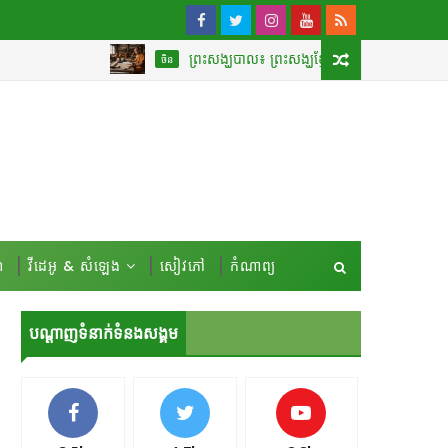
ព្រះសង្ឃបាល៖ ព្រះសង្ឃខ្មែរដ៏ល្បីល្បាញបំផុតដែលបានបកប្រែ «គម
ចិន
៍
វីដេអូ & សំឡេង
សៀវភៅ
កំណាព្យ
បណ្ដាញទំនាក់ទំនងសង្គម