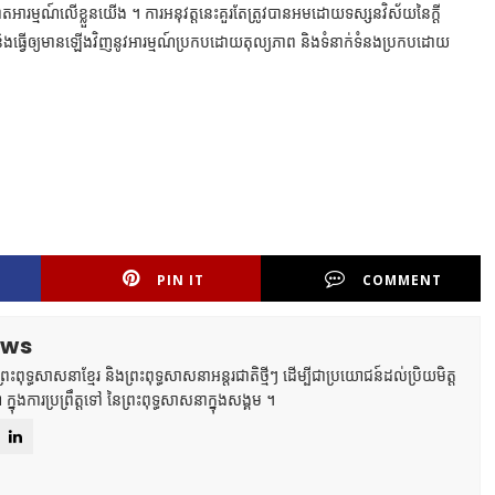
ប់និងផ្តោតអារម្មណ៍លើខ្លួនយើង ។ ការអនុវត្តនេះគួរតែត្រូវបានអមដោយទស្សនវិស័យនៃក្តី
និងធ្វើឲ្យមានឡើងវិញនូវអារម្មណ៍ប្រកបដោយតុល្យភាព និងទំនាក់ទំនងប្រកបដោយ
PIN IT
COMMENT
ews
ពុទ្ធសាសនាខ្មែរ និងព្រះពុទ្ធសាសនាអន្តរជាតិថ្មីៗ ដើម្បីជាប្រយោជន៍ដល់ប្រិយមិត្ត
ា ក្នុងការប្រព្រឹត្តទៅ នៃព្រះពុទ្ធសាសនាក្នុងសង្គម ។