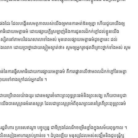
នា) ផងដែរ ដែលបង្កើនសមត្ថភាពរបស់យើងឲ្យមានការអត់ឱនឲ្យគ្នា ហើយជួយយើងឲ្យ
មាធិដោយមេត្តាធម៌ ដោយផ្សាយក្តីស្រឡាញ់និងការជូនពរដ៏កក់ក្តៅដល់ខ្លួនយើង
់និស្សិតនៅតាមបរិវេណសាលាទាំងអស់ មុនពេលផ្សាយមេត្តាធម៌ដូចគ្នានេះ ដល់
ុងលោក ដោយប្រាថ្នាដោយស្ងៀមស្ងាត់ថា៖ សូមឲ្យអ្នករួចផុតពីគ្រោះថ្នាក់ទាំងអស់ សូម
ៃការធ្វើសមាធិដោយការផ្សាយមេត្តាធម៌ គឺការផ្តោតលើថាមពលដ៏កក់ក្តៅនៃមេត្តា
និងផ្សាយទៅខាងក្រៅដល់អ្នកដទៃ ។
ម៌ដោយប្រើពេលយ៉ាងយូរ ដោនមស្ការចំពោះព្រះពុទ្ធព្រះធម៌និងព្រះសង្ឃ ហើយបានបូជា
ើនយើងបានសូត្រធម៌រតនសូត្រ ដែលជាព្រះសូត្រអំពីគុណព្រះរតនត្រៃគឺព្រះពុទ្ធព្រះធម៌
ដ្ឋពិហារ ប្រទេសឥណ្ឌា បច្ចុប្បន្ន ជាទីក្រុងដែលរីកចម្រើនខ្លាំងក្នុងសម័យពុទ្ធកាល ។
ិតស្បៀងអាហារគ្រប់គ្រាន់ទេ ។ ដំបូងឡើយ មនុស្សដែលអស់សង្ឃឹមនិងជួបទុរ្ភិក្ស