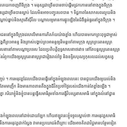
គេយកចេញពីទីក្រុង ។ មនុស្សជាច្រើនបានចាប់ផ្តើមជ្រកកោននៅខាងក្នុងទីក្រុង
សជាច្រើនបានស្លាប់ ដែលមិនអាចបញ្ចុះសពបាន ។ ទិដ្ឋភាពនៃសាកសពរលួយនិង
ប់ធ្នាប់និងស្មារតីស៊ីវិល បណ្តាលឲ្យមានការផ្ទុះឡើងនៃជំងឺធ្ងន់ធ្ងរនៅក្នុងទីក្រុង ។
ជននៅក្នុងទីក្រុងវេសាលីមានការភិតភ័យយ៉ាងខ្លាំង ហើយបានមករកព្រះពុទ្ធជាម្ចាស់
គគឺព្រះអានន្ទ និងត្រាស់បង្គាប់ព្រះអានន្ទឲ្យនិមន្តទៅតាមក្រុង សូត្រព្រះរតនសូត្រ
ទ្ធសាសនានៅតាមបណ្តាប្រទេស ដែលប្រតិបត្តិពុទ្ធសាសនាថេរវាទ នៅតែបន្តសូត្ររតនសូត្រ
ើនរំឭកយើងឲ្យសូត្ររតនាសូត្រជារៀងរាល់ថ្ងៃ និងឧទ្ទិសបុណ្យកុសលដល់សព្វសត្វ
្ចប់ ។ ការអនុវត្តដែលយើងបានធ្វើនៅក្នុងអំឡុងពេលនេះ បានជួយយើងឲ្យយល់និង
ាន់តែមមាញឹក និងមានភាពតានតឹងក្នុងជីវិតប្រចាំថ្ងៃរបស់យើងកាន់តែខ្លាំងឡើង ។
ិយាខ្ញុំនិងខ្ញុំបានបន្តធ្វើសមាធិរួមទាំងការធ្វើវិបស្សនាសមាធិ នៅក្នុងលំនៅដ្ឋាន
នុងកំឡុងពេលនៅដាច់ដោយឡែក ហើយឥឡូវនេះខ្ញុំទទួលស្គាល់ថា ការអនុវត្តសមាធិ
ការអនុវត្តជាក់ស្តែង វាមានប្រយោជន៍ពីព្រោះ យើងអាចគិតជាវិជ្ជមានបន្ថែមទៀត