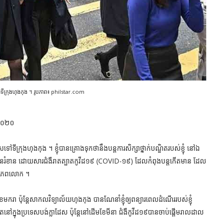
ៅទីក្រុងហុងកុង ។ រូបភាព៖ philstar.com
 ២០២០
សទៅទីក្រុងហុងកុង ។ ខ្ញុំបានគ្រោងទុកថានឹងបន្តការសិក្សាថ្នាក់បណ្ឌិតរបស់ខ្ញុំ នៅឯ
រូវបានរំខាន ដោយសារជំងឺរាតត្បាតកូវីដ១៩ (COVID-១៩) ដែលកំពុងបន្តកើតមាន ដែល
ញពិភពលោក ។
ករា ប៉ុន្តែសាកលវិទ្យាល័យហុងកុង បានណែនាំខ្ញុំឲ្យពន្យារពេលដំណើររបស់ខ្ញុំ
ថិតនៅក្នុងប្រទេសបង់ក្លាដែស ប៉ុន្តែនៅដើមខែមីនា ជំងឺកូវីដ១៩បានចាប់ផ្តើមរាលដាល