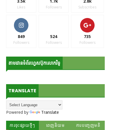
3.5k
1.7k
2.8k
Likes
Followers
Subscribes
849
524
735
Followers
Followers
Followers
តាមដានទំព័រហ្វេសប៊ុកលោកវិទូ
TRANSLATE
Powered by
Translate
ការចុះផ្សាយថ្មីៗ
ពេញនិយម
ការបញ្ចេញមតិ