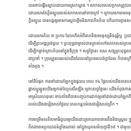
បានចាប់ផ្តើមស្លាប់ដោយការស្រេកឃ្លាន ។ សាកសពរបស់ពួកគេត្រូវបាន
ដោយសារតែក្លិនស្អុយរបស់សាកសពនៅខាងក្រៅ ។ ក្រោយមកមានមនុស្
ក្លិនស្អុយ បានបង្កឲ្យមានការស្អប់ខ្ពើមនិងភាពភិតភ័យ ហើយការគ្មានសណ្តា
ដោយសារភ័យ ៣ ប្រការ ដែលកើតអំពីរោគនិងអមនុស្សនិងទុរ្ភិក្ស ប្រជា
ដើម្បីព្រះអង្គទ្រង់ជួយ ។ ព្រះពុទ្ធជាម្ចាស់បានត្រាស់ហៅសាវករបស់ព្រះអង្
ដើម្បីកម្ចាត់គ្រោះភ័យនៅក្នុងទីក្រុង ។ សព្វថ្ងៃនេះ គណៈសង្ឃព្រះពុ
ជាប្រចាំ ។ ក្រុមគ្រួសាររបស់យើងដែលនៅប្រទេសបង់ក្លាដែស ក៏បានក្រ
ទាំងពួង ។
នៅទីបំផុត ការនៅដោយឡែកក្នុងផ្ទះរយៈពេល ១៤ ថ្ងៃរបស់យើងបានបញ
ផ្លាស់ប្តូរខ្លួនយើងឲ្យកាន់តែប្រសើរឡើង ព្រោះសព្វថ្ងៃនេះ យើងកំពុងក
អាស្រ័យហេតុនេះ ចាប់តាំងពីបានបញ្ចប់ការដាក់ឲ្យនៅដាច់ដោយឡែកពីគ្នា ភរ
របស់យើងជារៀងរាល់ថ្ងៃរយៈពេលកន្លះម៉ោងជារៀងរាល់ព្រឹក ។
ការចម្រើនសតិសមាធិជួយឲ្យយើងដោះស្រាយភាពតានតឹងនិងស្ត្រេស ក្
ពិតជាមានប្រយោជន៍ខ្លាំងណាស់ នៅក្នុងយុគសម័យកូវដី១៩ ។ ជាមួយនឹង