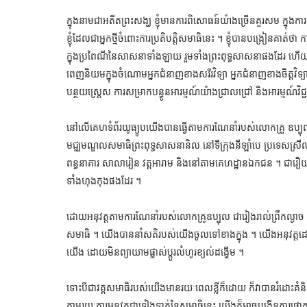
ក្នុងនាមជាអតីតព្រះសង្ឃ ខ្ញុំមានការពិសោធន៍យ៉ាងច្រើនគួរសម ក្នុងការ
ខ្ញុំដែលជាអ្នកថ្មីចំពោះការប្រតិបត្តិសមាធិនេះ ។ ខ្ញុំបានបង្រៀនគាត់ថា 
ក្នុងប្រពៃណីនៃសាសនាទាំងឡាយ រួមទាំងព្រះពុទ្ធសាសនាផងដែរ ហើយឥឡ
ពេញនិយមក្នុងចំណោមអ្នកជំនាញខាងសរីរវិទ្យា អ្នកជំនាញខាងចិត្តវិទ្យា
បន្ថយស្ត្រេស ការសម្រាកបន្ធូនអារម្មណ៍យ៉ាងជ្រាលជ្រៅ និងអារម្មណ៍វិជ្
នៅលើគេហទំព័រយូធ្យូបយើងបានធ្វើតាមការណែនាំរបស់លោកគ្រួ ឧប្
មជ្ឈមណ្ឌលសមាធិព្រះពុទ្ធសាសនានិល នៅទីក្រុងនីឡាំបេ ប្រទេសស្រីលង្
ពន្ធនាគារ សាលារៀន វត្តអារាម និងនៅតាមគេហដ្ឋានឯកជន ។ ជារឿយៗ លោក
ទាំងហុងកុងផងដែរ ។
ដោយអនុវត្តតាមការណែនាំរបស់លោកគ្រូឧប្បុល ជារៀងរាល់ព្រឹកល្ងា
សមាធិ ។ យើងបាននាំសតិរបស់យើងចូលទៅខាងក្នុង ។ យើងអនុវត្តដោយក
យើង ដោយមិនព្យាយាមផ្លាស់ប្តូរលំហូរខ្យល់ដង្ហើម ។
ទោះបីជាវគ្គសមាធិរបស់យើងមានរយៈពេលខ្លីក៏ដោយ ក៏វាបានរំដោះគំនិត
តាមរយៈការអនុវត្តជាទៀងទាត់នៃសមាធិនេះ យើងក៏អាចបង្កើនការផ្តោត