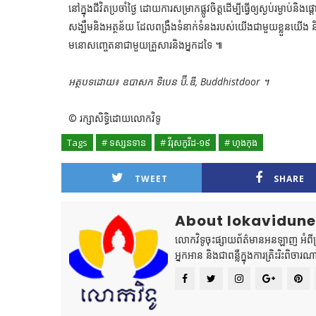
នៅក្នុងជីវិតប្រចាំថ្ងៃ ដោយការសម្រាកផ្លូវចិត្តដើម្បីធ្វើឲ្យស្ងប់រម្ងា
សង្ឃឹមនិងអត្ថន័យ ដែលពង្រឹងទំនាក់ទំនងរបស់យើងជាមួយខ្លួនយើង 
មនោសញ្ចេតនាជាមួយគ្រួសារនិងអ្នកដទៃ ៕
អត្ថបទដោយ៖ ឧបាសក ទិបេន ប៊ី.ឌី, Buddhistdoor ។
© រក្សាសិទ្ធិដោយលោកវិទូ
Tags
# ទស្សនទាន
# វីរុសកូវីដ-១៩
# ហុងកុង
TWEET
SHARE
About lokavidun
លោកវិទូចុះផ្សាយព័ត៌មានអនឡាញ អំពីព្រះ
អ្នកអាន និងជាពន្លឺក្នុងការត្រិះរិះពិចារណ