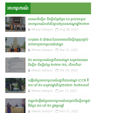
អាហារូបករណ៍
សមណនិស្សិត-និស្សិតខ្មែរចំនួន ៤០ រូបបានទទួល
អាហារូបករណ៍ទៅសិក្សានៅប្រទេសឥណ្ឌាឆ្នាំ២០២៣
Nhean Sampor
Aug 08, 2023
ហេតុផល ៥ យ៉ាងនេះដែលសមណនិស្សិតគួរប្រញាប់
ដាក់ពាក្យអាហារូបករណ៍ឥណ្ឌា
Nhean Sampor
Mar 01, 2023
៥០ អាហារូបករណ៍រដ្ឋាភិបាលឥណ្ឌា សម្រាប់សមណ
និស្សិត-និស្សិតខ្មែរ ២០២៣-២៤, បើកហើយ!
Nhean Sampor
Feb 26, 2023
បង្កើនចំនួនអាហារូបករណ៍រដ្ឋាភិបាលឥណ្ឌា ICCR ពី
៣០ ទៅ ៥០ សម្រាប់ឆ្នាំសិក្សា២០២៣-២០២៤តទៅ
Nhean Sampor
Jan 13, 2023
ឥណ្ឌាតំឡើងចំនួនអាហារូបករណ៍សម្រាប់និស្សិតកម្ពុជា
ពីចំនួន ៣០ ទៅ ៥០ ក្នុងមួយឆ្នាំ
Nhean Sampor
Nov 15, 2022