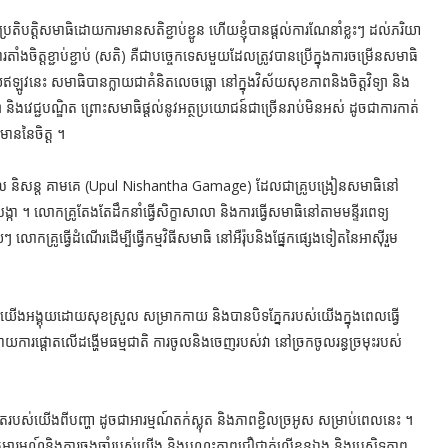
ប្រតិបត្តិសមាធិដោយការមានសតិខ្ជាប់ខ្ជូន ហើយខ្ញុំបានផ្តល់ការណែនាំខ្លះៗ ដល់ភរិយា
ការតាំងចិត្តខ្ជាប់ខ្ជាប់ (សតិ) គឺជាបច្ចេកទេសមួយដែលត្រូវបានប្រើក្នុងការចម្រើនសមាធិ
ូវនេះ សមាធិបានក្លាយជាគំនិតលេចធ្លោ នៅក្នុងវិស័យសុខភាពនិងចិត្តវិទ្យា និង
 និងវេជ្ជបណ្ឌិត ព្រោះសមាធិផ្តល់នូវអត្ថប្រយោជន៍ជាច្រើនរាប់មិនអស់ ដូចជាការកាត់
ជមាននៃចិត្ត ។
បុល និសន្ត គាមគេ (Upul Nishantha Gamage) ដែលជាគ្រូបង្រៀនសមាធិនៅ
កា ។ លោកគ្រូតែងតែដឹកនាំធ្វើសិក្ខាសាលា និងការធ្វើសមាធិនៅតាមមន្ទីរពេទ្យ
គ្រូធ្វើដំណើរដើម្បីធ្វើកម្មវិធីសមាធិ នៅអឺរ៉ុបនិងផ្នែកផ្សេងទៀតនៃអាស៊ីរួម
ច យើងអង្គុយដោយសុខស្រួល សម្រាកកាយ និងបានបិទភ្នែករបស់យើងក្នុងពេលធ្វើ
ារផ្ដោតលើដង្ហើមធម្មជាតិ ការចូលនិងចេញរបស់វា នៅច្រកចូលរន្ធច្រមុះរបស់
របស់យើងពីបញ្ហា ដូចជាអារម្មណ៍តក់ស្លុត និងភាពខ្ជិលច្រអូស សម្រាប់ពេលនេះ ។
អារម្មណ៍និងការចងចាំរបស់យើង និងបណ្តុះភាពជឿជាក់លើខ្លួនឯង និងប្រសិទ្ធភាព