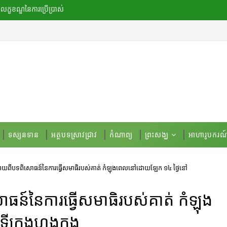
លក្ខខណ្ឌ​នៃ​ការប្រើប្រាស់
ទស្សនទាន
អត្ថបទស្រាវជ្រាវ
កំណាព្យ
ព្រះសង្ឃ
អាហារូបករណ
យាយពីបទពិសោធន៍នៃការធ្វើសមាធិរបស់គាត់ កំឡុងពេលនៅដោយឡែក ១៤ ថ្ងៃនៅ
ន៍នៃការធ្វើសមាធិរបស់គាត់ កំឡុង
ក្រុងហុងកុង