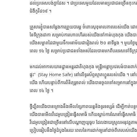
ដល់ប្រទេសបង់ក្លាដែស ។ ជាប្រទេសមួយដែលមានប្រជាជនច្រើនកុះករ បង
ជំងឺកូវីដ១៩ ។
គ្រួសារខ្ញុំបានសម្តែងការព្រួយបារម្ភ ចំពោះសុខុមាលភាពរបស់យើង
នៃទីក្រុងដាកា សម្រាប់ការហោះហើររបស់យើងទៅកាន់ហុងកុង យើងបាន
យើងសម្អាតដៃជាមួយទឹកអនាម័យជារៀងរាល់ ២០ នាទីម្តង ។ មួយថ្
ពេល ១៤ ថ្ងៃ សម្រាប់ប្រជាជនទាំងអស់ដែលបានមកពីបរទេសទៅទីក្រ
មកដល់អាកាសយានដ្ឋានអន្តរជាតិហុងកុង មន្ត្រីអន្តោប្រវេសន៍បានពាក់
ផ្ទះ” (Stay Home Safe) នៅលើទូរស័ព្ទស្មាតហ្វូនរបស់យើង ។ នៅ
យើង ហើយបន្ទាប់ពីការពិនិត្យរូចរាល់ យើងបានចូលទៅសម្រាកនៅក្ន
ពេល ១៤ ថ្ងៃ ។
ថ្វីដ្បិតយើងបានគ្រោងនឹងមើលខ្សែភាពយន្តនិងទូរទស្សន៍ ដើម្បីកាត់បន្
យើងបានមើលវីដេអូបង្រៀនធ្វើសមាធិ ហើយស្តាប់ការណែនាំធ្វើសម
វីដេអូបង្រៀនជាច្រើននៅលើបណ្ដាញយូធូប ដែលងាយស្រួលអនុវត្តតាម និ
ប្រៀបធៀបនឹងថ្ងៃដំបូងនៃរយៈពេលនៃការដាក់ឲ្យនៅដាច់ពីគេរបស់យើង