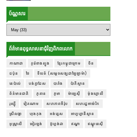
ប័ណ្ណសារ
ព័ត៌មានពុទ្ធសាសនាជុំវិញពិភពលោក
កាណាដា
កូរ៉េខាងត្បូង
ខ្មែរកម្ពុជាក្រោម
ចិន
ជប៉ុន
ថៃ
ទីបេត៍ (សម្ដេចសង្ឃដាឡៃឡាម៉ា)
នេប៉ាល់
បង់ក្លាដែស
បារាំង
ប៉ាគីស្ថាន
ព័ត៌មានជាតិ
ភូតាន
ភូមា
ម៉ាឡេស៊ី
ម៉ុងហ្គោលី
រុស្ស៊ី
វៀតណាម
សហភាពអឺរ៉ុប
សហរដ្ឋអាម៉េរិក
ស្រីលង្កា
ហុងកុង
អង់គ្លេស
អាហ្វហ្គានីស្ថាន
អូស្ត្រាលី
អៀរឡង់
អ៊ូហ្គង់ដា
ឥណ្ឌា
ឥណ្ឌូនេស៊ី