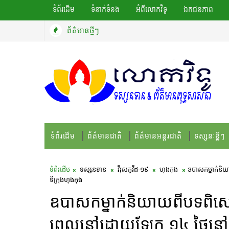
ទំព័រដើម
ទំនាក់ទំនង
អំពីលោកវិទូ
ឯកជនភាព
ព័ត៌មានថ្មីៗ
ទំព័រដើម
ព័ត៌មានជាតិ
ព័ត៌មានអន្តរជាតិ
ទស្សនៈខ្លីៗ
ទំព័រដើម
ទស្សនទាន
វីរុសកូវីដ-១៩
ហុងកុង
ឧបាសកម្នាក់និ
ទីក្រុងហុងកុង
ឧបាសកម្នាក់និយាយពីបទពិសោធ
ពេលនៅដោយឡែក ១៤ ថ្ងៃនៅទី