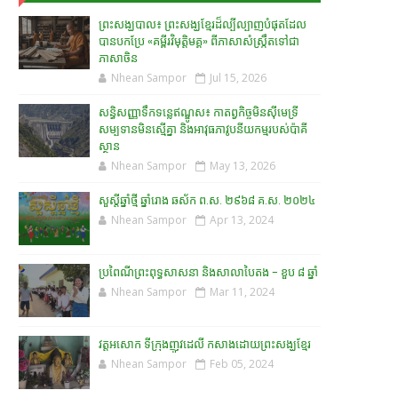
ព្រះសង្ឃបាល៖ ព្រះសង្ឃខ្មែរដ៏ល្បីល្បាញបំផុតដែល
បានបកប្រែ «គម្ពីរវិមុត្តិមគ្គ» ពីភាសាសំស្រ្កឹតទៅជា
ភាសាចិន
Nhean Sampor
Jul 15, 2026
សន្ធិសញ្ញាទឹកទន្លេឥណ្ឌូស៖ កាតព្វកិច្ចមិនស៊ីមេទ្រី
សម្បទានមិនស្មើគ្នា និងអាវុធភាវូបនីយកម្មរបស់ប៉ាគី
ស្ថាន​
Nhean Sampor
May 13, 2026
សួស្តីឆ្នាំថ្មី ឆ្នាំរោង ឆស័ក ព.ស. ២៩៦៨ គ.ស. ២០២៤
Nhean Sampor
Apr 13, 2024
ប្រពៃណីព្រះពុទ្ធសាសនា និងសាលាបៃតង - ខួប ៨ ឆ្នាំ
Nhean Sampor
Mar 11, 2024
វត្តអសោក ទីក្រុងញូវដេលី កសាងដោយព្រះសង្ឃខ្មែរ
Nhean Sampor
Feb 05, 2024