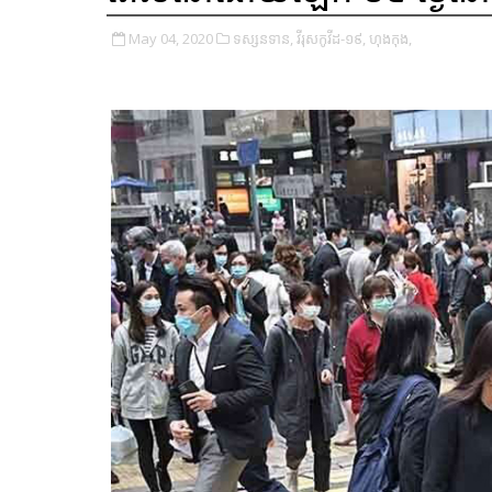
May 04, 2020
ទស្សនទាន,
វីរុសកូវីដ-១៩,
ហុងកុង,