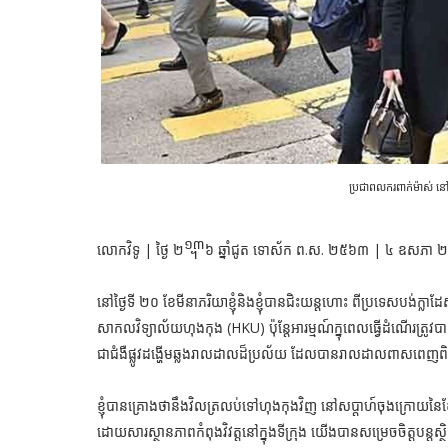
ប្រជាពលករពាក់ម៉ាស់ ន
លោកវិទូ | ថ្ងៃ ២᧭៦ ឆ្នាំជូត ទោស័ក ព.ស. ២៥៦៣ | ៤ ឧសភា
នៅថ្ងៃទី ២០ ខែមីនាភរិយាខ្ញុំនិងខ្ញុំបានជិះយន្តហោះ ពីប្រទេសបង់ក្លាដែ
សាកលវិទ្យាល័យហុងកុង (HKU) ប៉ុន្តែអារម្មណ៍ក្នុពេលធ្វើដំណើរត្
ជាជំងឺផ្លូវដង្ហើមឆ្លងរាលដាលដ៏ប្រល័យ ដែលបានរាលដាលពាសពេ
ខ្ញុំបានគ្រោងថានឹងវិលត្រលប់ទៅហុងកុងវិញ នៅសប្តាហ៍ចុងក្រោយនៃខែម
ដោយសារស្ថានភាពកំពុងវិវត្តនៅក្នុងទីក្រុង យើងបានសម្រេចចិត្តបន្តស្