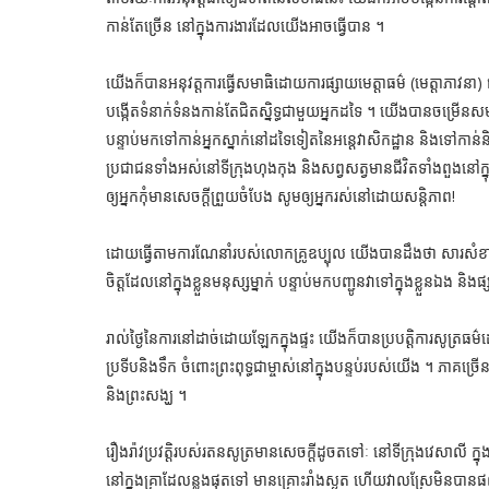
កាន់តែច្រើន នៅក្នុងការងារដែលយើងអាចធ្វើបាន ។
យើងក៏បានអនុវត្តការធ្វើសមាធិដោយការផ្សាយមេត្តាធម៌ (មេត្តាភាវ
បង្កើតទំនាក់ទំនងកាន់តែជិតស្និទ្ធជាមួយអ្នកដទៃ ។ យើងបានចម្រើនស
បន្ទាប់មកទៅកាន់អ្នកស្នាក់នៅដទៃទៀតនៃអន្តេវាសិកដ្ឋាន និងទៅកាន
ប្រជាជនទាំងអស់នៅទីក្រុងហុងកុង និងសព្វសត្វមានជីវិតទាំងពួងនៅក្ន
ឲ្យអ្នកកុំមានសេចក្តីព្រួយចំបែង សូមឲ្យអ្នករស់នៅដោយសន្តិភាព!
ដោយធ្វើតាមការណែនាំរបស់លោកគ្រូឧប្បុល យើងបានដឹងថា សារសំខាន់ន
ចិត្តដែលនៅក្នុងខ្លួនមនុស្សម្នាក់ បន្ទាប់មកបញ្ជូនវាទៅក្នុងខ្លួនឯង 
រាល់ថ្ងៃនៃការនៅដាច់ដោយឡែកក្នុងផ្ទះ យើងក៏បានប្របត្តិការសូត្រធ
ប្រទីបនិងទឹក ចំពោះព្រះពុទ្ធជាម្ចាស់នៅក្នុងបន្ទប់របស់យើង ។ ភាគច្រ
និងព្រះសង្ឃ ។
រឿងរ៉ាវប្រវត្តិរបស់រតនសូត្រមានសេចក្តីដូចតទៅៈ នៅទីក្រុងវេសាលី ក្នុងរ
នៅក្នុងគ្រាដែលន្លងផុតទៅ មានគ្រោះរាំងស្ងួត ហើយវាលស្រែមិនបានផល