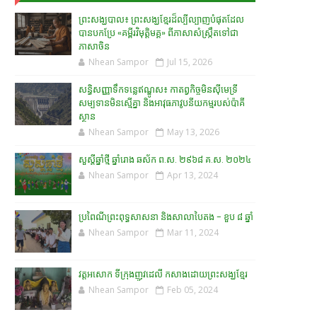
ព្រះសង្ឃបាល៖ ព្រះសង្ឃខ្មែរដ៏ល្បីល្បាញបំផុតដែល
បានបកប្រែ «គម្ពីរវិមុត្តិមគ្គ» ពីភាសាសំស្រ្កឹតទៅជា
ភាសាចិន
Nhean Sampor
Jul 15, 2026
សន្ធិសញ្ញាទឹកទន្លេឥណ្ឌូស៖ កាតព្វកិច្ចមិនស៊ីមេទ្រី
សម្បទានមិនស្មើគ្នា និងអាវុធភាវូបនីយកម្មរបស់ប៉ាគី
ស្ថាន​
Nhean Sampor
May 13, 2026
សួស្តីឆ្នាំថ្មី ឆ្នាំរោង ឆស័ក ព.ស. ២៩៦៨ គ.ស. ២០២៤
Nhean Sampor
Apr 13, 2024
ប្រពៃណីព្រះពុទ្ធសាសនា និងសាលាបៃតង - ខួប ៨ ឆ្នាំ
Nhean Sampor
Mar 11, 2024
វត្តអសោក ទីក្រុងញូវដេលី កសាងដោយព្រះសង្ឃខ្មែរ
Nhean Sampor
Feb 05, 2024