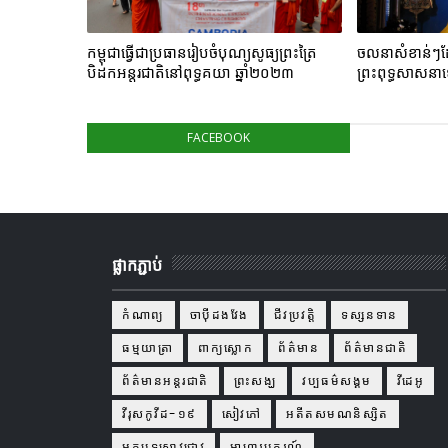
កម្ពុជាធ្វើជាប្រធានរៀបចំបុណ្យសូធ្យព្រះត្រៃ
ចលនាសំខាន់ៗដែ
បិដកអន្តរជាតិនៅពុទ្ធគយា ឆ្នាំ២០២៣
ព្រះពុទ្ធសាសនាឡ
FACEBOOK
ផ្លាកភ្ជាប់
កំណាព្យ
ចាប៉ីដងវែង
ជីវប្រវត្តិ
ទស្សនទាន
ធម្មយាត្រា
ពាក្យស្លោក
ព័ត៌មាន
ព័ត៌មានជាតិ
ព័ត៌មានអន្តរជាតិ
ព្រះសង្ឃ
វប្បធម៌សង្គម
វីដេអូ
វីរុសកូវីដ-១៩
សៀវភៅ
អតីតសមណនិស្សិត
អត្ថបទស្រាវជ្រាវ
អាហារូបករណ៍