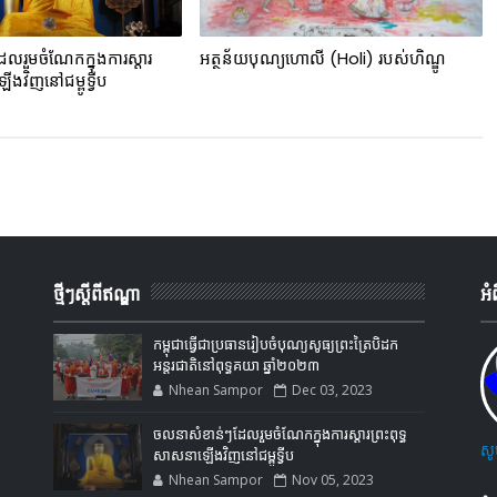
លរួមចំណែកក្នុងការស្ដារ
អត្ថន័យបុណ្យហោលី (Holi) របស់ហិណ្ឌូ
ើងវិញនៅជម្ពូទ្វីប
ថ្មីៗស្តីពីឥណ្ឌា
អំ
កម្ពុជាធ្វើជាប្រធានរៀបចំបុណ្យសូធ្យព្រះត្រៃបិដក
អន្តរជាតិនៅពុទ្ធគយា ឆ្នាំ២០២៣
Nhean Sampor
Dec 03, 2023
ចលនាសំខាន់ៗដែលរួមចំណែកក្នុងការស្ដារព្រះពុទ្ធ
សូ
សាសនាឡើងវិញនៅជម្ពូទ្វីប
Nhean Sampor
Nov 05, 2023