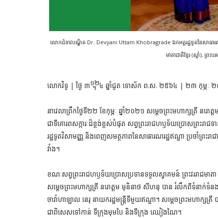
លោក​ជំទាវ​បណ្ឌិត Dr. Devyani Uttam Khobragrade ឯកអគ្គរដ្ឋទូត​​នៃ​សាធារណរដ្ឋ​ឥណ
មាតាជាតិខ្មែរ (ស្ដាំ), ព្រ
លោកវិទូ | ថ្ងៃ ៣᧬៤ ឆ្នាំជូត ទោស័ក ព.ស. ២៥៦៤ | ២៣ កុម្ភៈ
នាវេលាព្រឹក​ថ្ងៃ​ទី​២២​ ខែ​កុម្ភៈ​ ឆ្នាំ​២០២១​ សម្តេចព្រះមហាក្សត្រី នរោ
ជាទីគោរពសក្ការៈដ៏ខ្ពង់ខ្ពស់បំផុត សព្វ​ព្រះ​រាជហឫទ័យ​ប្រោស​ព្រ
រដ្ឋទូត​វិសាមញ្ញ​ និង​ពេញ​សមត្ថ​ភាព​នៃ​សាធារណរដ្ឋ​ឥណ្ឌា​ ប្រចាំ​ព្រះរាជ
វាំង​។
ខណៈសព្វ​ព្រះ​រាជហឫទ័យ​ប្រោស​ប្រទានទទួលស្វាគមន៍ ព្រះវររាជមាតា 
សម្តេចព្រះមហាក្សត្រី នរោត្តម មុនិនាថ សីហនុ ​បាន រំលឹកពីទំនាក់ទំន
ចាវ៉ាហាឡាល នេរុ នាយករដ្ឋមន្រ្តីទីមួយឥណ្ឌា។ ​សម្តេចព្រះមហាក្សត្រ
ជាពិសេសទៅកាន់ ទីក្រុងមុមបៃ និងទីក្រុង ឈៀងណៃ។