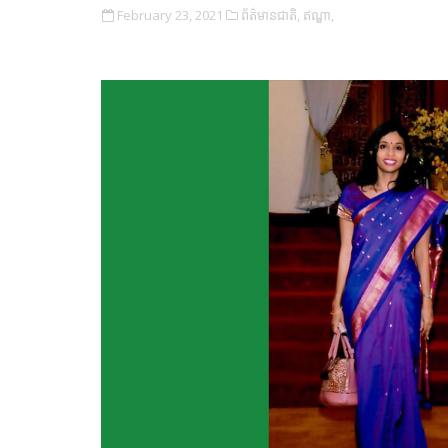
February 23, 2021
ព័ត៌មានជាតិ,
ឥណ្ឌា,