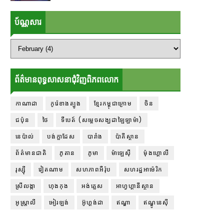
ប័ណ្ណសារ
ព័ត៌មានពុទ្ធសាសនាជុំវិញពិភពលោក
កាណាដា
កូរ៉េខាងត្បូង
ខ្មែរកម្ពុជាក្រោម
ចិន
ជប៉ុន
ថៃ
ទីបេត៍ (សម្ដេចសង្ឃដាឡៃឡាម៉ា)
នេប៉ាល់
បង់ក្លាដែស
បារាំង
ប៉ាគីស្ថាន
ព័ត៌មានជាតិ
ភូតាន
ភូមា
ម៉ាឡេស៊ី
ម៉ុងហ្គោលី
រុស្ស៊ី
វៀតណាម
សហភាពអឺរ៉ុប
សហរដ្ឋអាម៉េរិក
ស្រីលង្កា
ហុងកុង
អង់គ្លេស
អាហ្វហ្គានីស្ថាន
អូស្ត្រាលី
អៀរឡង់
អ៊ូហ្គង់ដា
ឥណ្ឌា
ឥណ្ឌូនេស៊ី