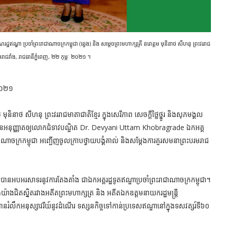
្ឌា​ ប្រចាំ​ព្រះរាជាណាចក្រ​កម្ពុជា (ឆ្វេង) និង
សម្តេចព្រះមហាក្សត្រី នរោត្តម មុនិនាថ សីហនុ ព្រះវររាជ
ះបរមរាជវាំង, រាជធានីភ្នំពេញ, ២២ កុម្ភៈ ២០២១ ។
 ២០២១
ត្តម មុនិនាថ សីហនុ ព្រះវររាជមាតាជាតិខ្មែរ ក្នុងសេរីភាព សេចក្តីថ្លៃថ្នូរ និងសុភមង្គល
ះរាជទានអនុញ្ញាតឲ្យ​លោក​ជំទាវ​បណ្ឌិត Dr. Devyani Uttam Khobragrade ឯកអគ្គ
ាណាចក្រ​កម្ពុជា​ អញ្ជើញចូល​ក្រាប​ថ្វាយបង្គំ​គាល់​ និង​សម្តែង​ការ​គួរសម​នា​ព្រះ​បរមរាជ
បានអបអរសាទរនូវការតែងតាំង ជាឯកអគ្គរដ្ឋទូតឥណ្ឌាប្រចាំព្រះរាជាណាចក្រកម្ពុជា។
ងយ៉ាងជិតស្និតរវាងអតីតព្រះមហាក្សត្រ និង អតីតឯកឧត្តមនាយករដ្ឋមន្រ្តី
ី បានរំលឹកអនុស្សាវរីយ៍នូវដំណើរ ទស្សនកិច្ចទៅកាន់ប្រទេសឥណ្ឌានៅក្នុងទសវត្សរ៍ទី៦០