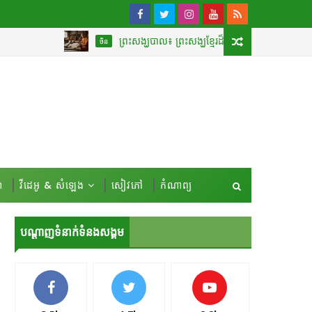
ព្រះសង្ឃបាល៖ ព្រះសង្ឃខ្មែរដ៏ល្បីល្បាញបំផុតដែលបានបកប្រែ «គម
ចិន
៍
វីដេអូ & សំឡេង
សៀវភៅ
កំណាព្យ
បណ្ដាញទំនាក់ទំនងសង្គម