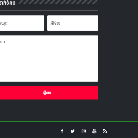
នាក់ទំនង