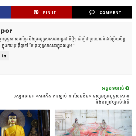
PIN IT
COMMENT
mpor
ពុទ្ធសាសនាខ្មែរ និងព្រះពុទ្ធសាសនាអន្តរជាតិថ្មីៗ ដើម្បីជាប្រយោជន៍ដល់ប្រិយមិត្ត
ា ក្នុងការប្រព្រឹត្តទៅ នៃព្រះពុទ្ធសាសនាក្នុងសង្គម ។
អត្ថបទចាស់
ទស្សនទាន៖ «ការកើត ការស្លាប់ ការសែនចិន» ទស្សនព្រះពុទ្ធសាសនា
និងបញ្ហាវប្បធម៌ជាតិ