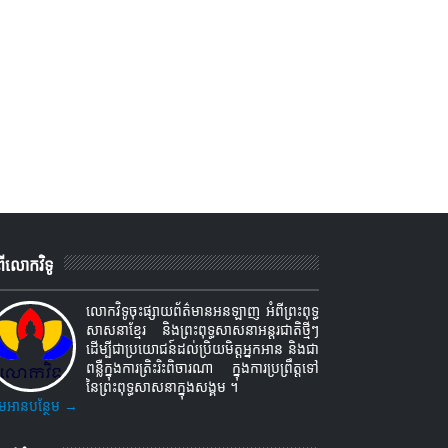
ពីលោកវិទូ
លោកវិទូចុះផ្សាយព័ត៌មានអនឡាញ អំពីព្រះពុទ្ធ
សាសនាខ្មែរ និងព្រះពុទ្ធសាសនាអន្តរជាតិថ្មីៗ
ដើម្បីជាប្រយោជន៍ដល់ប្រិយមិត្តអ្នកអាន និងជា
ពន្លឺក្នុងការត្រិះរិះពិចារណា ក្នុងការប្រព្រឹត្តទៅ
នៃព្រះពុទ្ធសាសនាក្នុងសង្គម ។
មអានបន្ថែម →