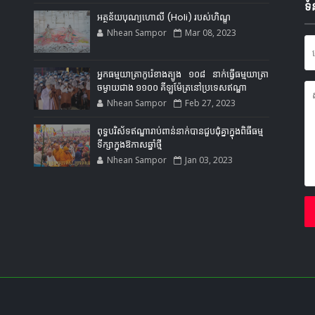
ទំ
អត្ថន័យបុណ្យហោលី (Holi) របស់ហិណ្ឌូ
Nhean Sampor
Mar 08, 2023
អ្នកធម្មយាត្រាកូរ៉េខាងត្បូង ១០៨ នាក់ធ្វើធម្មយាត្រា
ចម្ងាយជាង ១១០០ គីឡូម៉ែត្រនៅប្រទេសឥណ្ឌា
Nhean Sampor
Feb 27, 2023
ពុទ្ធបរិស័ទឥណ្ឌារាប់ពាន់នាក់បានជួបជុំគ្នាក្នុងពិធីធម្ម
ទីក្សាក្នុងឱកាសឆ្នាំថ្មី
Nhean Sampor
Jan 03, 2023