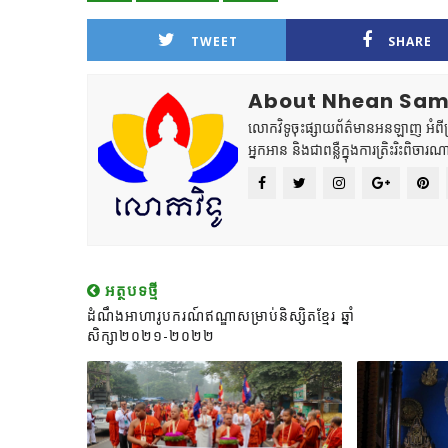
TWEET
SHARE
About Nhean Sa
លោកវិទូចុះផ្សាយព័ត៌មានអនឡាញ អំពីព្រះ
អ្នកអាន និងជាពន្លឺក្នុងការត្រិះរិះពិចារណ
អត្ថបទថ្មី
ដំណឹងអាហារូបករណ៍ឥណ្ឌាសម្រាប់និស្សិតខ្មែរ ឆ្នាំ
សិក្សា២០២១-២០២២