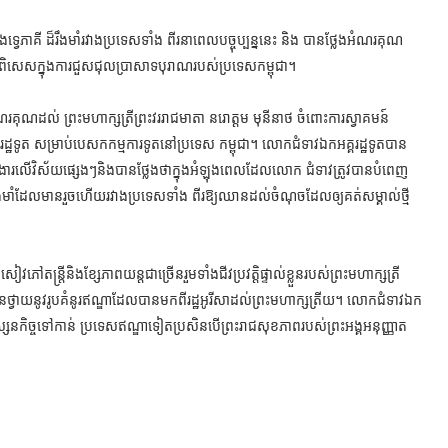
ទ្វេភាគី ដ៏រឹងមាំរវាងប្រទេសទាំង ពីរនាពេលបច្ចុប្បន្ននេះ និង បានថ្លែងអំណរគុណ
ាពិសេសក្នុងការជួសជុលប្រាសាទបុរាណរបស់ប្រទេសកម្ពុជា។
ុណដល់ ព្រះមហាក្សត្រីព្រះវររាជមាតា នរោត្តម មុនីនាថ ចំពោះការស្វាគមន៍
្ឋទូត សម្រាប់បេសកកម្មការទូតនៅប្រទេស កម្ពុជា។ លោកជំទាវឯកអគ្គរដ្ឋទូតបាន
ការងារលើវិស័យផ្សេងៗនិងបានថ្លែងថាក្នុងអំឡុងពេលដែលលោក ជំទាវត្រូវបានបំពេញ
៏រឹងមាំដែលមានរួចហើយរវាងប្រទេសទាំង ពីរឱ្យឈានដល់ចំណុចដែលឲ្យគត់សម្គាល់ថ្មី
តន្ត្រីនិងខ្សែភាពយន្តជាច្រើនរួមទាំងជីវប្រវត្តិផ្ទាល់ខ្លួនរបស់ព្រះមហាក្សត្រី
្វាយនូវរូបគំនូរឥណ្ឌាដែលបានមកពីរដ្ឋអូរីសាដល់ព្រះមហាក្សត្រីយ។ លោកជំទាវឯក
វើទស្សនកិច្ចទៅកាន់ ប្រទេសឥណ្ឌាទៀតប្រសិនបើព្រះរាជសុខភាពរបស់ព្រះអង្គអនុញ្ញាត