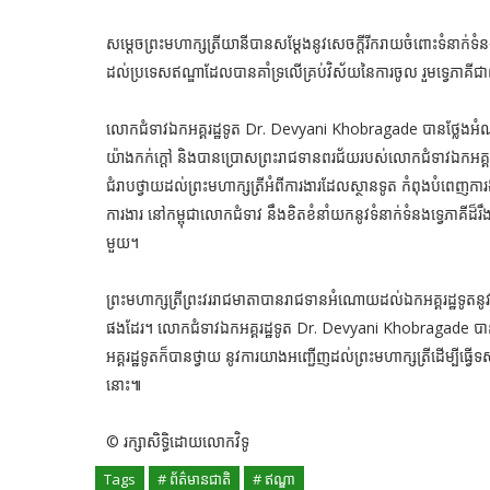
សម្តេចព្រះមហាក្សត្រីយានីបានសម្តែងនូវសេចក្តីរីករាយចំពោះទំនាក់ទំនង
ដល់ប្រទេសឥណ្ឌាដែលបានគាំទ្រលើគ្រប់វិស័យនៃការចូល រួមទ្វេភាគីជ
លោកជំទាវឯកអគ្គរដ្ឋទូត​ Dr. Devyani Khobragade បានថ្លែងអំណរគ
យ៉ាងកក់ក្តៅ និងបានប្រោសព្រះរាជទានពរជ័យរបស់លោកជំទាវឯកអគ្គរដ
ជំរាបថ្វាយដល់ព្រះមហាក្សត្រីអំពីការងារដែលស្ថានទូត កំពុងបំពេញ
ការងារ នៅកម្ពុជាលោកជំទាវ នឹងខិតខំនាំយកនូវទំនាក់ទំនងទ្វេភាគីដ
មួយ។
ព្រះមហាក្សត្រីព្រះវររាជមាតាបានរាជទានអំណោយដល់ឯកអគ្គរដ្ឋទូតនូវសៀវភៅ
ផងដែរ។ លោកជំទាវឯកអគ្គរដ្ឋទូត​ Dr. Devyani Khobragade បានថ
អគ្គរដ្ឋទូតក៏បានថ្វាយ នូវការយាងអញ្ជើញដល់ព្រះមហាក្សត្រីដើម្បីធ្
នោះ៕
© រក្សាសិទ្ធិដោយលោកវិទូ
Tags
# ព័ត៌មានជាតិ
# ឥណ្ឌា