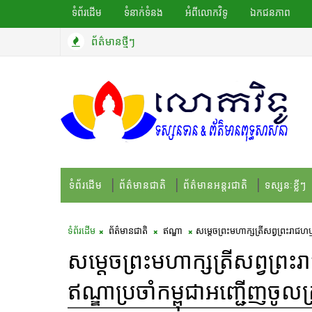
ទំព័រដើម
ទំនាក់ទំនង
អំពីលោកវិទូ
ឯកជនភាព
ព័ត៌មានថ្មីៗ
ទំព័រដើម
ព័ត៌មានជាតិ
ព័ត៌មានអន្តរជាតិ
ទស្សនៈខ្លីៗ
ទំព័រដើម
ព័ត៌មានជាតិ
ឥណ្ឌា
សម្តេចព្រះមហាក្សត្រីសព្វ​ព្រះ​រាជហឫទ័យ
សម្តេចព្រះមហាក្សត្រីសព្វ​ព្រះ​រ
ឥណ្ឌា​ប្រចាំ​​កម្ពុជា​អញ្ជើញចូល​ក្