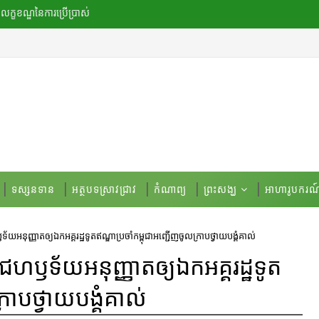
លក្ខខណ្ឌ​នៃ​ការប្រើប្រាស់
ទស្សនទាន
អត្ថបទស្រាវជ្រាវ
កំណាព្យ
ព្រះសង្ឃ
អាហារូបករណ
​អនុញ្ញាតឲ្យ​ឯកអគ្គរដ្ឋទូត​​​ឥណ្ឌា​ប្រចាំ​​កម្ពុជា​អញ្ជើញចូល​ក្រាប​ថ្វាយបង្គំ​គាល់​
ាជហឫទ័យ​អនុញ្ញាតឲ្យ​ឯកអគ្គរដ្ឋទូត​​​
រាប​ថ្វាយបង្គំ​គាល់​