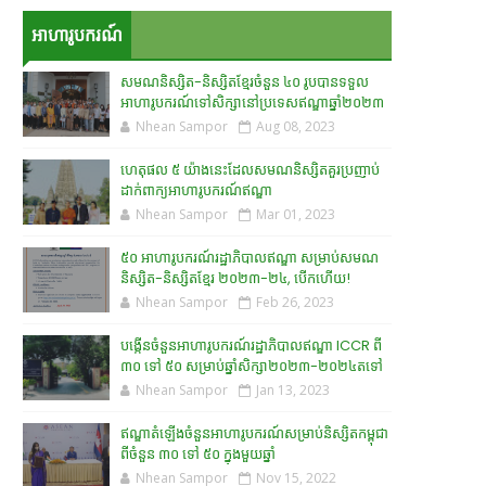
អាហារូបករណ៍
សមណនិស្សិត-និស្សិតខ្មែរចំនួន ៤០ រូបបានទទួល
អាហារូបករណ៍ទៅសិក្សានៅប្រទេសឥណ្ឌាឆ្នាំ២០២៣
Nhean Sampor
Aug 08, 2023
ហេតុផល ៥ យ៉ាងនេះដែលសមណនិស្សិតគួរប្រញាប់
ដាក់ពាក្យអាហារូបករណ៍ឥណ្ឌា
Nhean Sampor
Mar 01, 2023
៥០ អាហារូបករណ៍រដ្ឋាភិបាលឥណ្ឌា សម្រាប់សមណ
និស្សិត-និស្សិតខ្មែរ ២០២៣-២៤, បើកហើយ!
Nhean Sampor
Feb 26, 2023
បង្កើនចំនួនអាហារូបករណ៍រដ្ឋាភិបាលឥណ្ឌា ICCR ពី
៣០ ទៅ ៥០ សម្រាប់ឆ្នាំសិក្សា២០២៣-២០២៤តទៅ
Nhean Sampor
Jan 13, 2023
ឥណ្ឌាតំឡើងចំនួនអាហារូបករណ៍សម្រាប់និស្សិតកម្ពុជា
ពីចំនួន ៣០ ទៅ ៥០ ក្នុងមួយឆ្នាំ
Nhean Sampor
Nov 15, 2022