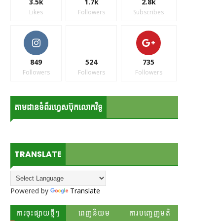
3.5k
1.7k
2.8k
Likes
Followers
Subscribes
849
524
735
Followers
Followers
Followers
តាមដានទំព័រហ្វេសប៊ុកលោកវិទូ
TRANSLATE
Powered by
Translate
ការចុះផ្សាយថ្មីៗ
ពេញនិយម
ការបញ្ចេញមតិ